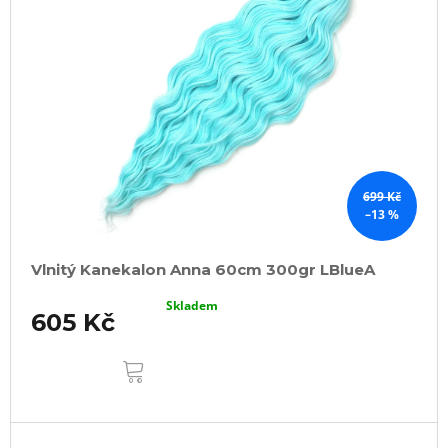
699 Kč
–13 %
Vlnitý Kanekalon Anna 60cm 300gr LBlueA
Skladem
605 Kč
DO
KOŠÍKU