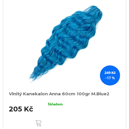
249 Kč
–17 %
Vlnitý Kanekalon Anna 60cm 100gr M.Blue2
Skladem
205 Kč
DO
KOŠÍKU