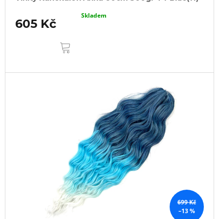
Skladem
605 Kč
DO
KOŠÍKU
699 Kč
–13 %