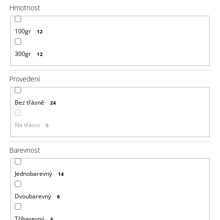
Hmotnost
100gr
12
300gr
12
Provedení
Bez třásně
24
Na třásni
0
Barevnost
Jednobarevný
14
Dvoubarevný
6
Tříbarevný
4