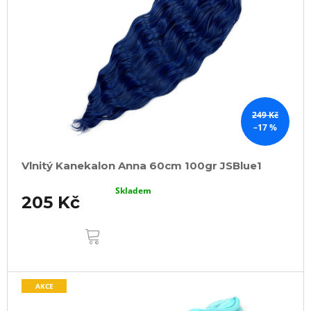
249 Kč
–17 %
Vlnitý Kanekalon Anna 60cm 100gr JSBlue1
Skladem
205 Kč
DO
KOŠÍKU
AKCE