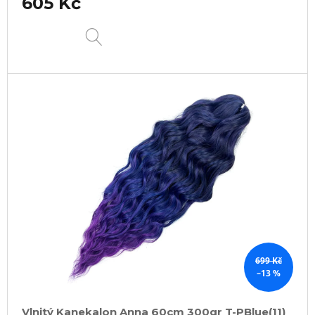
605 Kč
DETAIL
699 Kč
–13 %
Vlnitý Kanekalon Anna 60cm 300gr T-PBlue(11)