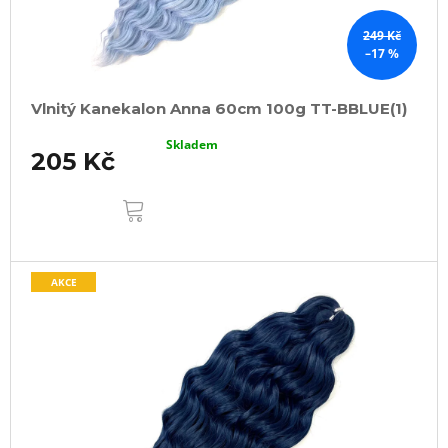
249 Kč
–17 %
Vlnitý Kanekalon Anna 60cm 100g TT-BBLUE(1)
Skladem
205 Kč
DO
KOŠÍKU
AKCE