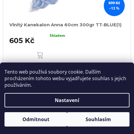
699 Kč
–13 %
Vlnitý Kanekalon Anna 60cm 300gr TT-BLUE(1)
Skladem
605 Kč
DO
KOŠÍKU
Tento web používá soubory cookie. Dalším
NOVINKA
procházením tohoto webu vyjadřujete souhlas s jejich
používáním.
Nastavení
Odmítnout
Souhlasím