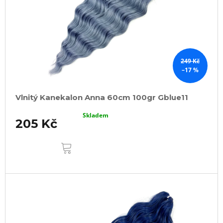
249 Kč
–17 %
Vlnitý Kanekalon Anna 60cm 100gr Gblue11
Skladem
205 Kč
DO
KOŠÍKU