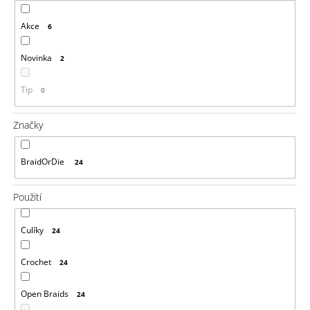
a
Akce
6
j
í
Novinka
2
t
?
Tip
0
Značky
HLEDAT
BraidOrDie
24
Použití
D
o
Culíky
24
p
o
Crochet
24
r
u
Open Braids
č
24