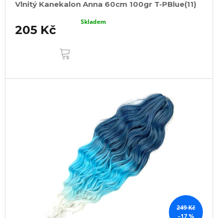
Vlnitý Kanekalon Anna 60cm 100gr T-PBlue(11)
Skladem
205 Kč
DO
KOŠÍKU
249 Kč
–17 %