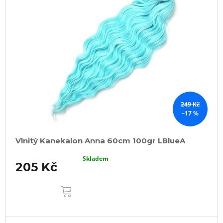
249 Kč
–17 %
Vlnitý Kanekalon Anna 60cm 100gr LBlueA
Skladem
205 Kč
DO
KOŠÍKU