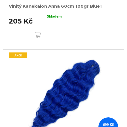
ů
Vlnitý Kanekalon Anna 60cm 100gr Blue1
Skladem
205 Kč
DO
KOŠÍKU
AKCE
699 Kč