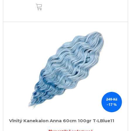
DO
KOŠÍKU
249 Kč
–17 %
Vlnitý Kanekalon Anna 60cm 100gr T-LBlue11