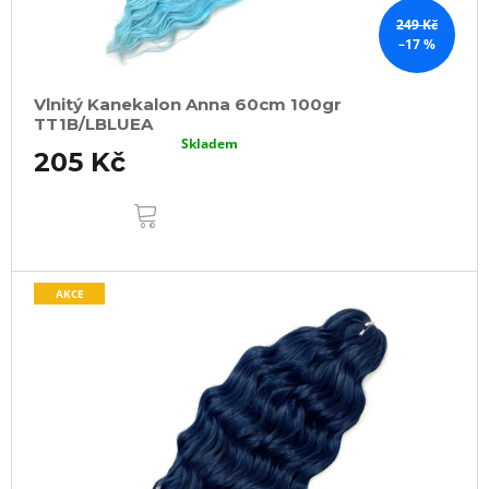
249 Kč
–17 %
Vlnitý Kanekalon Anna 60cm 100gr
TT1B/LBLUEA
Skladem
205 Kč
DO
KOŠÍKU
AKCE