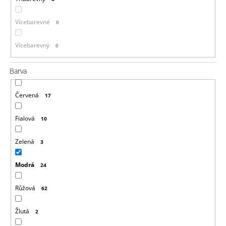
Vícebarevné
0
Vícebarevný
0
Barva
Červená
17
Fialová
10
Zelená
3
Modrá
24
Růžová
62
Žlutá
2