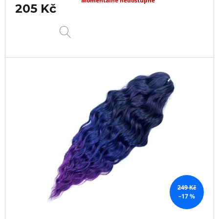
Momentálně nedostupné
205 Kč
DETAIL
249 Kč
–17 %