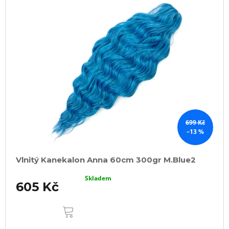
699 Kč
–13 %
Vlnitý Kanekalon Anna 60cm 300gr M.Blue2
Skladem
605 Kč
DO
KOŠÍKU