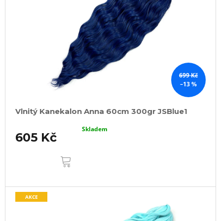
699 Kč
–13 %
Vlnitý Kanekalon Anna 60cm 300gr JSBlue1
Skladem
605 Kč
DO
KOŠÍKU
AKCE