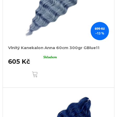
699 Kč
–13 %
Vlnitý Kanekalon Anna 60cm 300gr GBlue11
Skladem
605 Kč
DO
KOŠÍKU