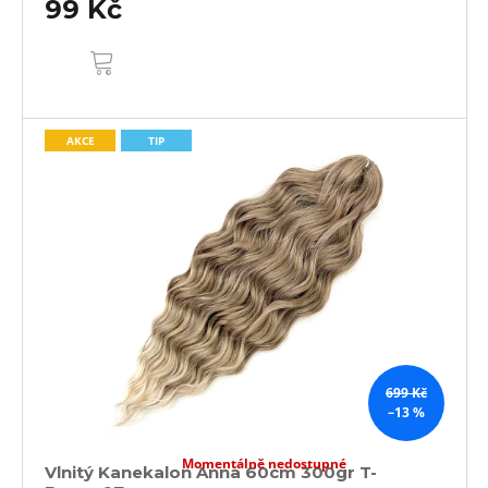
99 Kč
DO
KOŠÍKU
AKCE
TIP
699 Kč
–13 %
Momentálně nedostupné
Vlnitý Kanekalon Anna 60cm 300gr T-