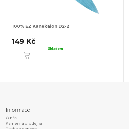
100% EZ Kanekalon D2-2
149 Kč
Skladem
DO
KOŠÍKU
DETAIL
Z
á
Informace
p
O nás
a
Kamenná prodejna
Platba a doprava