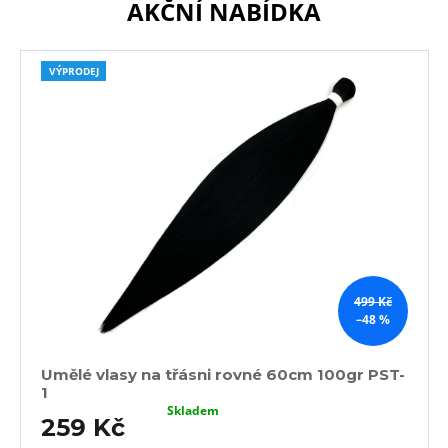
AKČNÍ NABÍDKA
S
T
VÝPRODEJ
O
R
E
499 Kč
–48 %
Umělé vlasy na třásni rovné 60cm 100gr PST-
1
Skladem
259 Kč