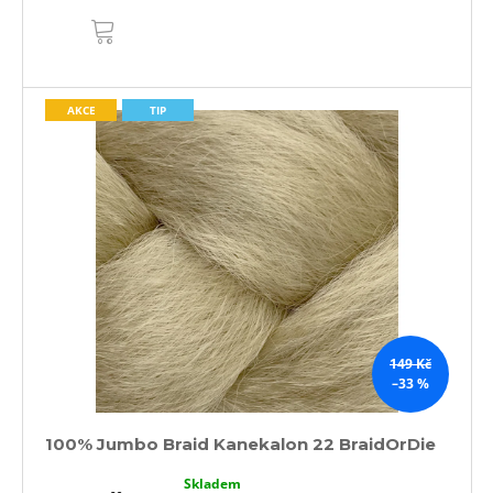
DO
KOŠÍKU
AKCE
TIP
149 Kč
–33 %
100% Jumbo Braid Kanekalon 22 BraidOrDie
Skladem