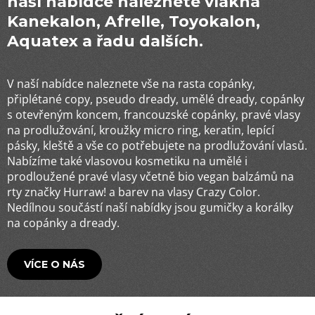
u
naší nabídce naleznete vlákna
j
Kanekalon, Afrelle, Toyokalon,
e
Aquatex a řadu dalších.
m
e
K
V naší nabídce naleznete vše na rasta copánky,
100%
EZ
připlétané copy, pseudo dready, umělé dready, copánky
a
KANEKALON
s otevřeným koncem, francouzské copánky, pravé vlasy
FR8
na prodlužování, kroužky micro ring, keratin, lepící
n
89
pásky, kleště a vše co potřebujete na prodlužování vlasů.
Kč
e
Nabízíme také vlasovou kosmetiku na umělé i
Původně:
149
prodloužené pravé vlasy včetně bio vegan balzámů na
k
Kč
rty značky Hurraw! a barev na vlasy Crazy Color.
Nedílnou součástí naší nabídky jsou gumičky a korálky
a
na copánky a dready.
l
VÍCE O NÁS
o
n