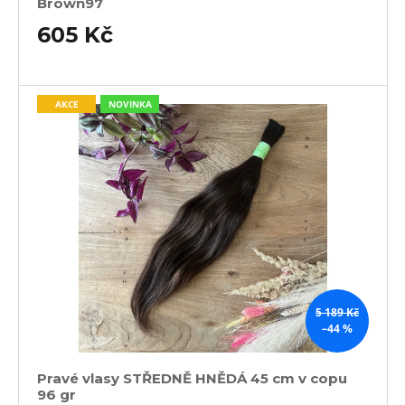
Brown97
605 Kč
AKCE
NOVINKA
5 189 Kč
–44 %
Pravé vlasy STŘEDNĚ HNĚDÁ 45 cm v copu
96 gr