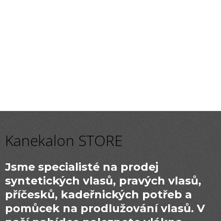
a
j
í
t
?
HLEDAT
Kanekalon STORE
D
o
Jsme specialisté na prodej
p
syntetických vlasů, pravých vlasů,
o
r
příčesků, kadeřnických potřeb a
u
pomůcek na prodlužování vlasů. V
č