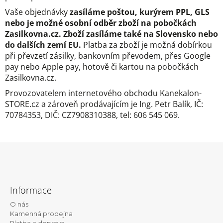
u
j
Vaše objednávky
zasíláme poštou, kurýrem PPL, GLS
e
nebo je možné osobní odběr zboží na pobočkách
m
Zasilkovna.cz. Zboží zasíláme také na Slovensko nebo
e
do dalších zemí EU.
Platba za zboží je možná dobírkou
při převzetí zásilky, bankovním převodem, přes Google
100%
pay nebo Apple pay, hotově či kartou na pobočkách
EZ
KANEKALON
Zasilkovna.cz.
1
Provozovatelem internetového obchodu Kanekalon-
105
STORE.cz a zároveň prodávajícím je Ing. Petr Balík, IČ:
Kč
70784353, DIČ: CZ7908310388, tel: 606 545 069.
Původně:
149
Kč
Z
á
Informace
p
O nás
a
Kamenná prodejna