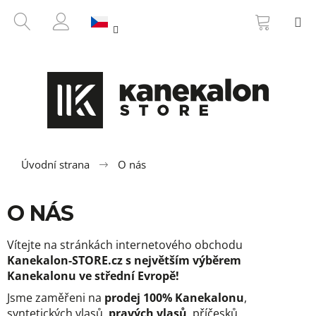
K
Přejít
NÁKUP
HLEDAT
M
na
KOŠÍK
o
ZPĚT
ZPĚT
obsah
PŘIHLÁŠENÍ
š
í
C
k
o
p
o
t
ř
Úvodní strana
O nás
e
b
O NÁS
u
j
Vítejte na stránkách internetového obchodu
e
Kanekalon-STORE.cz s největším výběrem
t
Kanekalonu ve střední Evropě!
e
Jsme zaměřeni na
prodej 100% Kanekalonu
,
n
syntetických vlasů,
pravých vlasů
, příčesků,