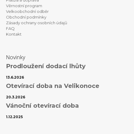
t
Platba a doprava
Věrnostní program
í
Velkoobchodní odběr
Obchodní podmínky
Zásady ochrany osobních údajů
FAQ
Kontakt
Novinky
Prodloužení dodací lhůty
13.6.2026
Otevírací doba na Velikonoce
20.3.2026
Vánoční otevírací doba
1.12.2025