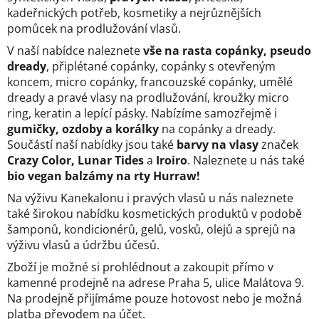
kadeřnických potřeb, kosmetiky a nejrůznějších
a
pomůcek na prodlužování vlasů.
j
V naší nabídce naleznete
vše na rasta copánky, pseudo
í
dready
, připlétané copánky, copánky s otevřeným
t
koncem, micro copánky, francouzské copánky, umělé
?
dready a pravé vlasy na prodlužování, kroužky micro
ring, keratin a lepící pásky. Nabízíme samozřejmě i
gumičky, ozdoby a korálky
na copánky a dready.
Součástí naší nabídky jsou také
barvy na vlasy
značek
Crazy Color, Lunar Tides
a
Iroiro
. Naleznete u nás také
HLEDAT
bio vegan balzámy na rty Hurraw!
Na výživu Kanekalonu i pravých vlasů u nás naleznete
také širokou nabídku kosmetických produktů v podobě
D
šamponů, kondicionérů, gelů, vosků, olejů a sprejů na
o
výživu vlasů a údržbu účesů.
p
o
Zboží je možné si prohlédnout a zakoupit přímo v
r
kamenné prodejně na adrese Praha 5, ulice Malátova 9.
u
Na prodejně přijímáme pouze hotovost nebo je možná
č
platba převodem na účet.