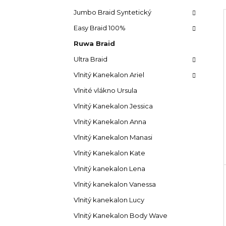
s
e
SUPERBRAID
g
t
Jumbo Braid Syntetický
99 Kč
o
Původně:
149 Kč
r
Easy Braid 100%
r
a
i
Ruwa Braid
e
n
i
Ultra Braid
n
Vlnitý Kanekalon Ariel
í
p
Vlnité vlákno Ursula
a
Vlnitý Kanekalon Jessica
n
Vlnitý Kanekalon Anna
e
Vlnitý Kanekalon Manasi
l
Vlnitý Kanekalon Kate
Vlnitý kanekalon Lena
Vlnitý kanekalon Vanessa
Vlnitý kanekalon Lucy
Vlnitý Kanekalon Body Wave