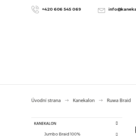
K
Přejít
na
o
+420 606 545 069
info@kaneka
ZPĚT
ZPĚT
obsah
DO
DO
š
OBCHODU
OBCHODU
í
k
Úvodní strana
Kanekalon
Ruwa Braid
P
K
Přeskočit
KANEKALON
a
kategorie
o
t
100% JUMBO BRAID KANEKALON 22
Jumbo Braid 100%