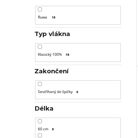
Ruwa
18
Typ vlákna
Klasický 100%
18
Zakončení
Sestříhaný do špičky
6
Délka
60 cm
8