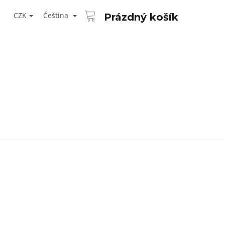
NÁKUPNÍ
T
KOŠÍK
CZK
Čeština
Prázdný košík
ŘIHLÁŠENÍ
Následující
AID KANEKALON 1