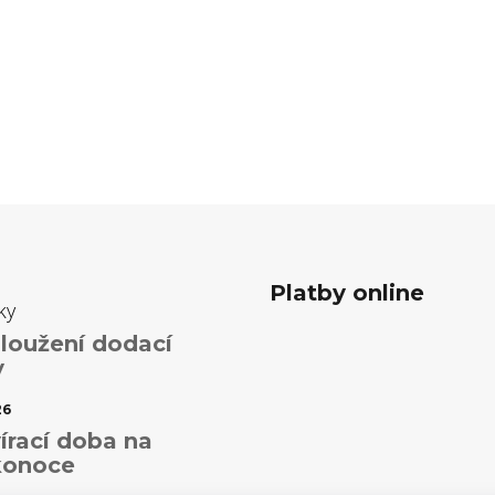
Platby online
ky
loužení dodací
y
26
írací doba na
konoce