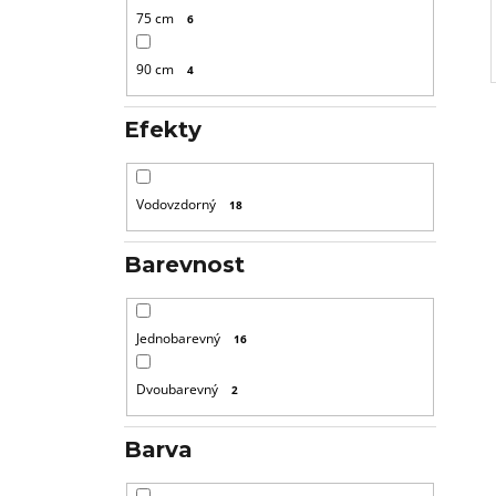
75 cm
6
90 cm
4
Efekty
Vodovzdorný
18
Barevnost
Jednobarevný
16
Dvoubarevný
2
Barva