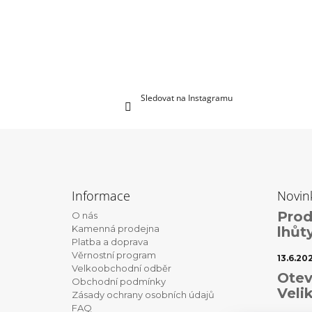
Sledovat na Instagramu
Z
á
Informace
Novin
p
Prod
O nás
a
Kamenná prodejna
lhůt
t
Platba a doprava
Věrnostní program
í
13.6.20
Velkoobchodní odběr
Otev
Obchodní podmínky
Veli
Zásady ochrany osobních údajů
FAQ