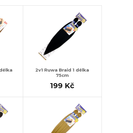
č
 délka
2v1 Ruwa Braid 1 délka
75cm
199 Kč