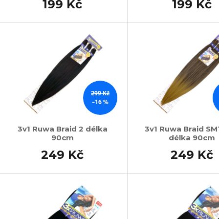
199 Kč
199 Kč
299 Kč
–16 %
3v1 Ruwa Braid 2 délka
3v1 Ruwa Braid SM
90cm
délka 90cm
249 Kč
249 Kč