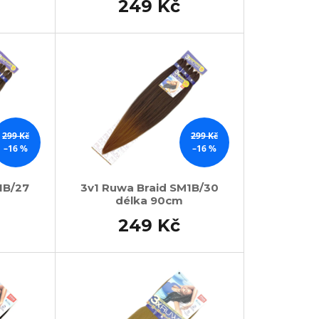
249 Kč
299 Kč
299 Kč
–16 %
–16 %
1B/27
3v1 Ruwa Braid SM1B/30
délka 90cm
249 Kč