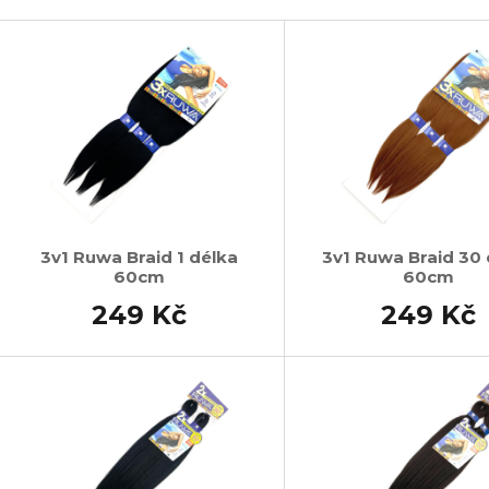
SUPERBRAID
105 Kč
V
Původně:
149 Kč
99 Kč
Původně:
149 K
ý
p
s
p
r
o
d
3v1 Ruwa Braid 1 délka
3v1 Ruwa Braid 30
60cm
60cm
u
k
249 Kč
249 Kč
t
ů