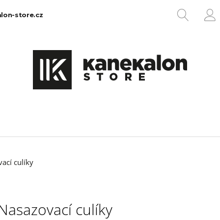
HLEDA
lon-store.cz
P
Co potřebujete najít?
HLEDAT
Doporučujeme
ací culíky
Nasazovací culíky
100% EZ KANEKALON 1
100% JUMBO BR