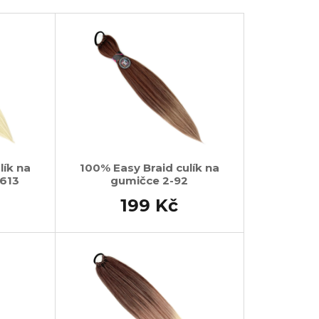
č
lík na
100% Easy Braid culík na
/613
gumičce 2-92
199 Kč