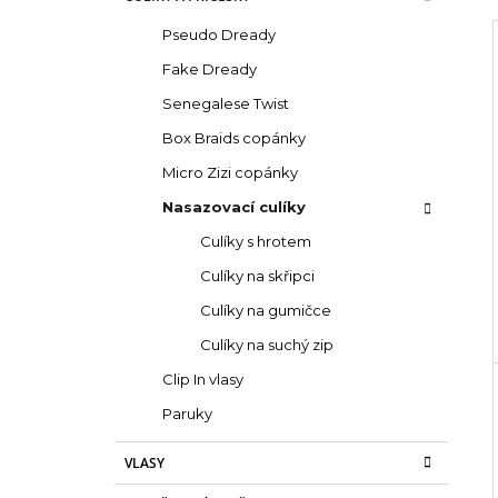
s
e
SUPERBRAID
g
t
99 Kč
Pseudo Dready
o
Původně:
149 Kč
r
r
Fake Dready
a
i
Senegalese Twist
e
n
i
n
Box Braids copánky
í
Micro Zizi copánky
p
Nasazovací culíky
a
Culíky s hrotem
n
Culíky na skřipci
e
Culíky na gumičce
l
Culíky na suchý zip
Clip In vlasy
Paruky
VLASY