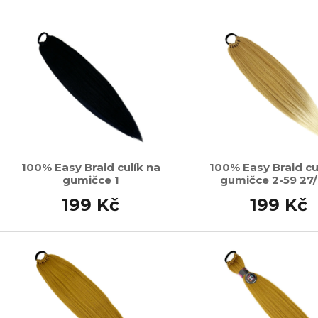
SUPERBRAID
105 Kč
V
Původně:
149 Kč
99 Kč
Původně:
149 K
ý
p
s
p
r
o
d
100% Easy Braid culík na
100% Easy Braid cu
gumičce 1
gumičce 2-59 27
u
k
199 Kč
199 Kč
t
ů