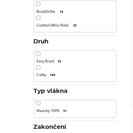
BraidOrDie
18
Cocktail (Miss Rola)
35
Druh
Easy Braid
35
Culíky
169
Typ vlákna
Klasický 100%
51
Zakončení