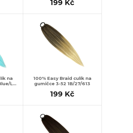
199 Kč
lík na
100% Easy Braid culík na
lue/L-
gumičce 3-52 1B/27/613
199 Kč