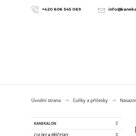
K
Přejít
na
o
+420 606 545 069
info@kaneka
ZPĚT
ZPĚT
obsah
DO
DO
š
OBCHODU
OBCHODU
í
k
Úvodní strana
Culíky a příčesky
Nasazov
P
K
Přeskočit
KANEKALON
a
kategorie
o
t
100% JUMBO BRAID KANEKALON 22
CULÍKY A PŘÍČESKY