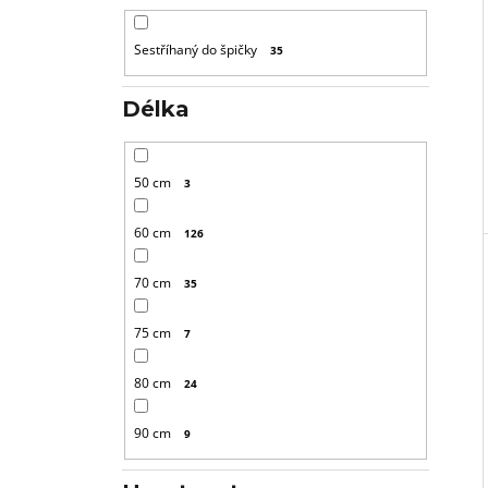
Sestříhaný do špičky
35
Délka
50 cm
3
60 cm
126
70 cm
35
75 cm
7
80 cm
24
90 cm
9