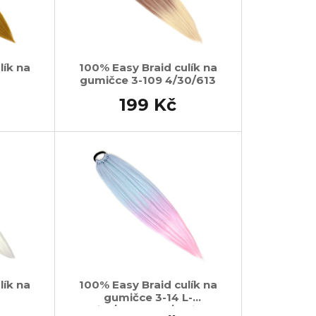
lík na
100% Easy Braid culík na
gumičce 3-109 4/30/613
199 Kč
lík na
100% Easy Braid culík na
gumičce 3-14 L-
Mint/Lavender/L-Pink