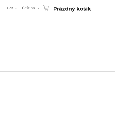
NÁKUPNÍ
T
KOŠÍK
CZK
Čeština
Prázdný košík
ŘIHLÁŠENÍ
Následující
AID KANEKALON 1