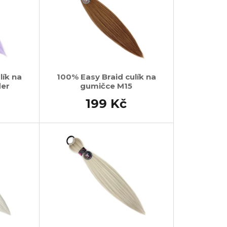
lík na
100% Easy Braid culík na
der
gumičce M15
199 Kč