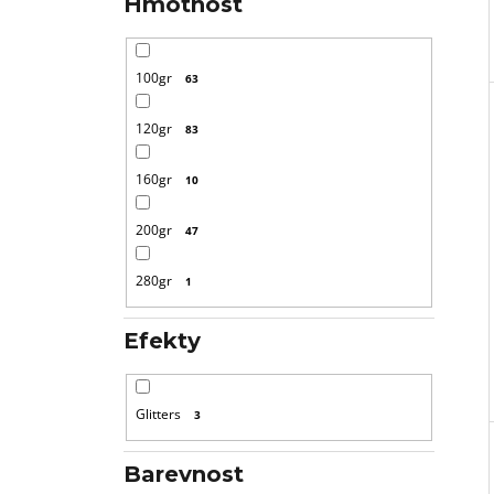
Hmotnost
100gr
63
120gr
83
160gr
10
200gr
47
280gr
1
Efekty
Glitters
3
Barevnost