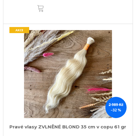
DO
KOŠÍKU
AKCE
2 989 Kč
–32 %
Pravé vlasy ZVLNĚNÉ BLOND 35 cm v copu 61 gr