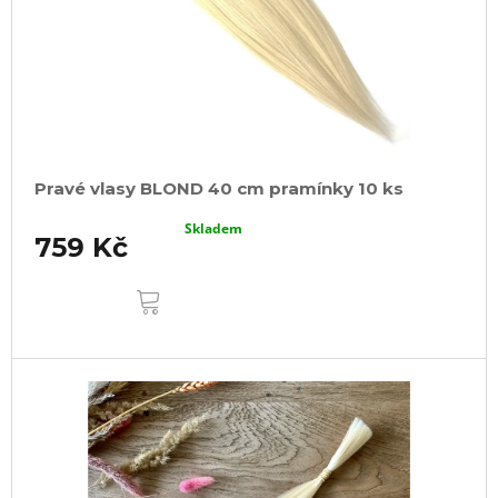
o
d
u
k
t
ů
Pravé vlasy BLOND 40 cm pramínky 10 ks
Skladem
759 Kč
DO
KOŠÍKU