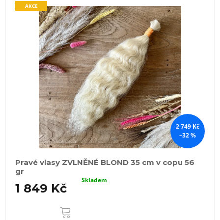
AKCE
2 749 Kč
–32 %
Pravé vlasy ZVLNĚNÉ BLOND 35 cm v copu 56
gr
Skladem
1 849 Kč
DO
KOŠÍKU