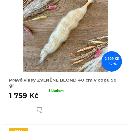
2 609 Kč
–32 %
Pravé vlasy ZVLNĚNÉ BLOND 40 cm v copu 50
gr
Skladem
1 759 Kč
DO
KOŠÍKU
AKCE