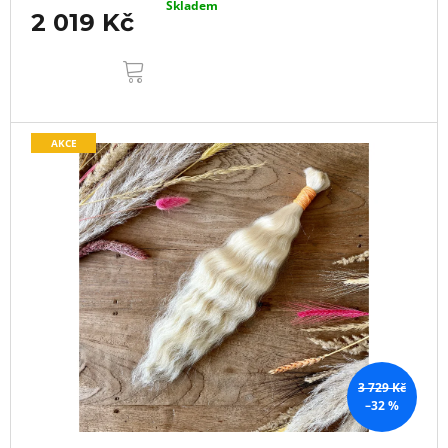
Skladem
2 019 Kč
DO
KOŠÍKU
AKCE
3 729 Kč
–32 %