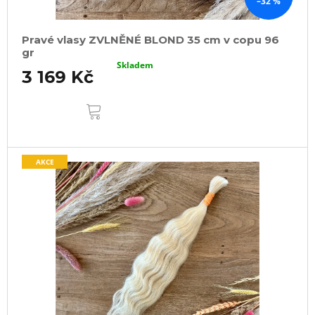
–32 %
Pravé vlasy ZVLNĚNÉ BLOND 35 cm v copu 96
gr
Skladem
3 169 Kč
DO
KOŠÍKU
AKCE