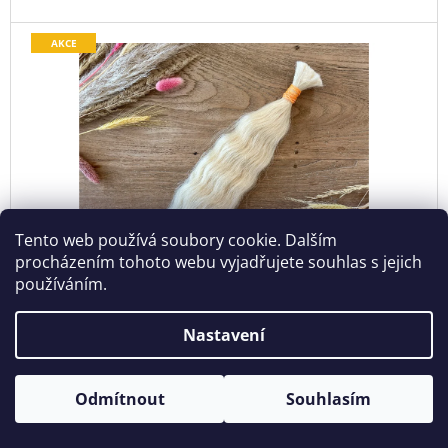
AKCE
Tento web používá soubory cookie. Dalším
procházením tohoto webu vyjadřujete souhlas s jejich
používáním.
4 169 Kč
–32 %
Nastavení
Pravé vlasy ZVLNĚNÉ BLOND 40 cm v copu 80
gr
Odmítnout
Souhlasím
Skladem
2 809 Kč