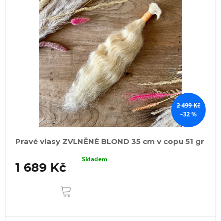
2 499 Kč
–32 %
Pravé vlasy ZVLNĚNÉ BLOND 35 cm v copu 51 gr
Skladem
1 689 Kč
DO
KOŠÍKU