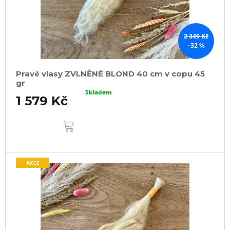
2 349 Kč
–32 %
Pravé vlasy ZVLNĚNÉ BLOND 40 cm v copu 45
gr
Skladem
1 579 Kč
DO
KOŠÍKU
AKCE