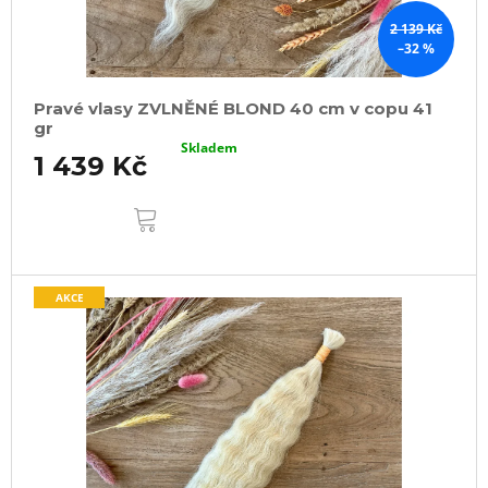
2 139 Kč
–32 %
Pravé vlasy ZVLNĚNÉ BLOND 40 cm v copu 41
gr
Skladem
1 439 Kč
DO
KOŠÍKU
AKCE