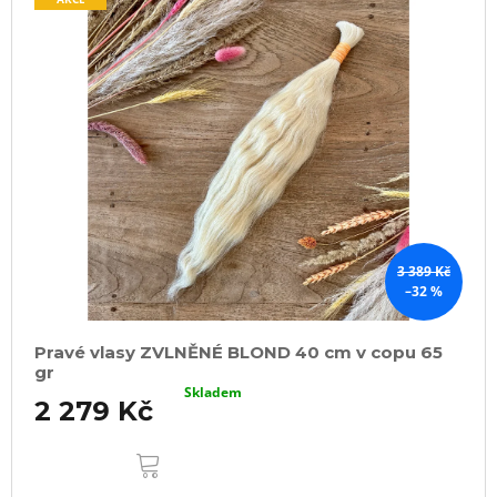
3 389 Kč
–32 %
Pravé vlasy ZVLNĚNÉ BLOND 40 cm v copu 65
gr
Skladem
2 279 Kč
DO
KOŠÍKU