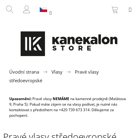
K
Přejít
NÁKUP
HLEDAT
M
na
KOŠÍK
o
ZPĚT
ZPĚT
obsah
PŘIHLÁŠENÍ
š
í
C
k
o
p
o
t
ř
Úvodní strana
Vlasy
Pravé vlasy
e
středoevropské
b
u
Upozornění:
Pravé vlasy
NEMÁME
na kamenné prodejně (Malátova
j
9, Praha 5). Pokud máte zájem se na vlasy podívat, je nutné nás
kontaktovat s předstihem na +420 739 673 314. Děkujeme za
e
pochopení.
t
e
Pravé vlasy středoevropské
n