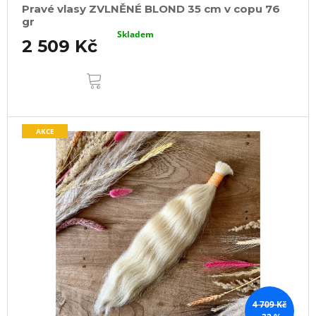
Pravé vlasy ZVLNĚNÉ BLOND 35 cm v copu 76
gr
Skladem
2 509 Kč
DO
KOŠÍKU
AKCE
4 709 Kč