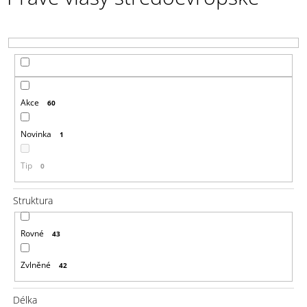
a
j
í
t
?
Akce
60
Novinka
1
HLEDAT
Tip
0
Struktura
D
o
Rovné
43
p
o
Zvlněné
r
42
u
č
Délka