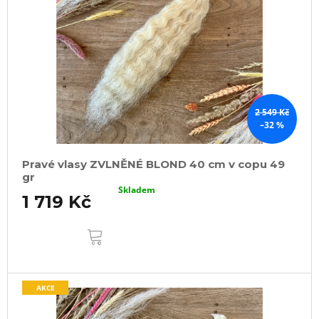
2 549 Kč
–32 %
Pravé vlasy ZVLNĚNÉ BLOND 40 cm v copu 49
gr
Skladem
1 719 Kč
DO
KOŠÍKU
AKCE