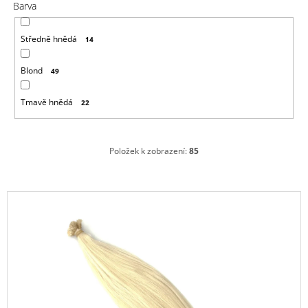
Barva
Středně hnědá
14
Blond
49
Tmavě hnědá
22
Položek k zobrazení:
85
V
ý
p
i
s
p
r