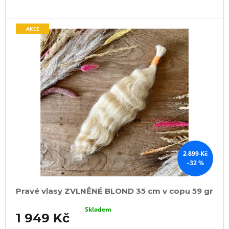
AKCE
2 899 Kč
–32 %
Pravé vlasy ZVLNĚNÉ BLOND 35 cm v copu 59 gr
Skladem
1 949 Kč