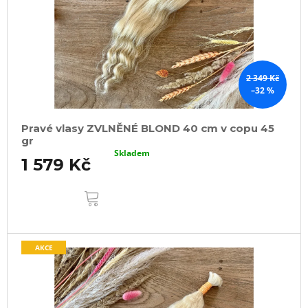
2 349 Kč
–32 %
Pravé vlasy ZVLNĚNÉ BLOND 40 cm v copu 45
gr
Skladem
1 579 Kč
DO
KOŠÍKU
AKCE