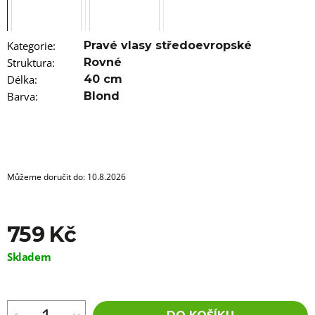
u
j
e
m
Kategorie
:
Pravé vlasy středoevropské
e
Struktura
:
Rovné
Délka
:
40 cm
100%
Barva
EZ
:
Blond
KANEKALON
FR8
89
Kč
Původně:
149
Můžeme doručit do:
10.8.2026
Kč
759 Kč
Měrná
Skladem
cena: