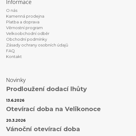
Informace
p
O nás
a
Kamenná prodejna
t
Platba a doprava
Věrnostní program
í
Velkoobchodní odběr
Obchodní podmínky
Zásady ochrany osobních údajů
FAQ
Kontakt
Novinky
Prodloužení dodací lhůty
13.6.2026
Otevírací doba na Velikonoce
20.3.2026
Vánoční otevírací doba