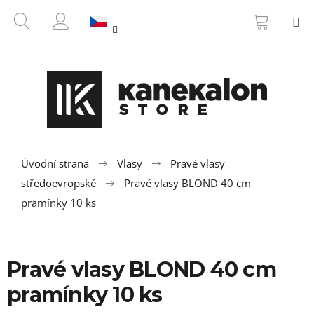
K
Přejít
NÁKUP
HLEDAT
M
na
KOŠÍK
o
ZPĚT
ZPĚT
obsah
PŘIHLÁŠENÍ
š
í
C
k
o
p
o
t
ř
Úvodní strana
Vlasy
Pravé vlasy
e
středoevropské
Pravé vlasy BLOND 40 cm
b
pramínky 10 ks
u
j
e
Pravé vlasy BLOND 40 cm
t
pramínky 10 ks
e
n