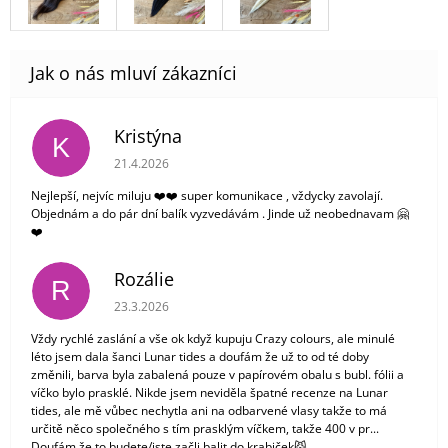
Kristýna
K
Hodnocení obchodu je 5 z 5 hvězdiček.
21.4.2026
Nejlepší, nejvíc miluju ❤️❤️ super komunikace , vždycky zavolají.
Objednám a do pár dní balík vyzvedávám . Jinde už neobednavam 🤗
❤️
Rozálie
R
Hodnocení obchodu je 3 z 5 hvězdiček.
23.3.2026
Vždy rychlé zaslání a vše ok když kupuju Crazy colours, ale minulé
léto jsem dala šanci Lunar tides a doufám že už to od té doby
změnili, barva byla zabalená pouze v papírovém obalu s bubl. fólii a
víčko bylo prasklé. Nikde jsem neviděla špatné recenze na Lunar
tides, ale mě vůbec nechytla ani na odbarvené vlasy takže to má
určitě něco společného s tím prasklým víčkem, takže 400 v pr...
Doufám že to budete/jste začli balit do krabiček😼