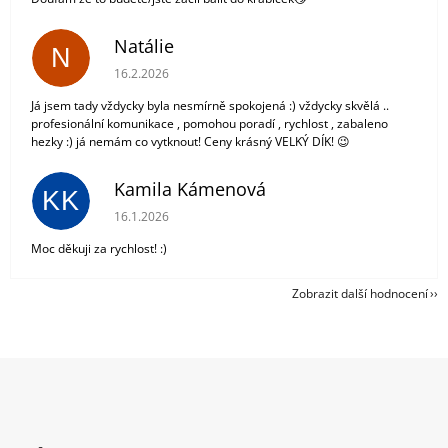
Natálie
N
Hodnocení obchodu je 5 z 5 hvězdiček.
16.2.2026
Já jsem tady vždycky byla nesmírně spokojená :) vždycky skvělá ..
profesionální komunikace , pomohou poradí , rychlost , zabaleno
hezky :) já nemám co vytknout! Ceny krásný VELKÝ DÍK! 😉
Kamila Kámenová
KK
Hodnocení obchodu je 5 z 5 hvězdiček.
16.1.2026
Moc děkuji za rychlost! :)
Zobrazit další hodnocení
Z
á