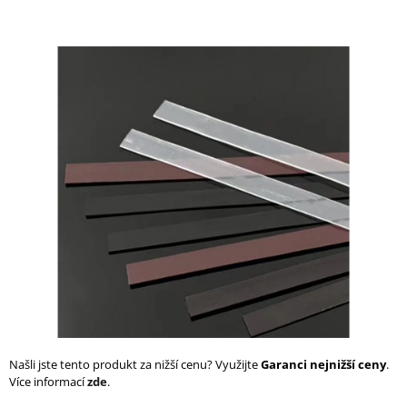
a
j
í
t
?
HLEDAT
D
o
p
o
r
Našli jste tento produkt za nižší cenu? Využijte
Garanci nejnižší ceny
.
u
Více informací
zde
.
č