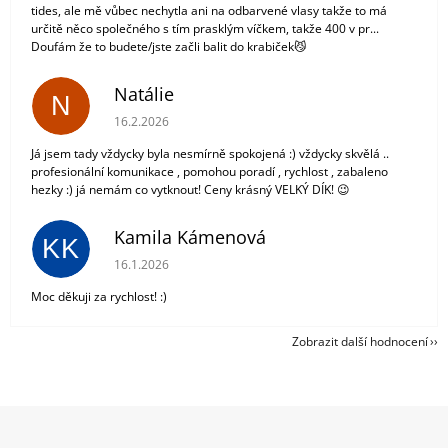
tides, ale mě vůbec nechytla ani na odbarvené vlasy takže to má
určitě něco společného s tím prasklým víčkem, takže 400 v pr...
Doufám že to budete/jste začli balit do krabiček😼
Natálie
N
Hodnocení obchodu je 5 z 5 hvězdiček.
16.2.2026
Já jsem tady vždycky byla nesmírně spokojená :) vždycky skvělá ..
profesionální komunikace , pomohou poradí , rychlost , zabaleno
hezky :) já nemám co vytknout! Ceny krásný VELKÝ DÍK! 😉
Kamila Kámenová
KK
Hodnocení obchodu je 5 z 5 hvězdiček.
16.1.2026
Moc děkuji za rychlost! :)
Zobrazit další hodnocení