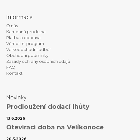
Z
á
Informace
p
O nás
a
Kamenná prodejna
t
Platba a doprava
Věrnostní program
í
Velkoobchodní odběr
Obchodní podmínky
Zásady ochrany osobních údajů
FAQ
Kontakt
Novinky
Prodloužení dodací lhůty
13.6.2026
Otevírací doba na Velikonoce
20.3.2026