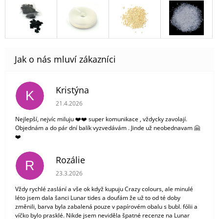
Kristýna
K
Hodnocení obchodu je 5 z 5 hvězdiček.
21.4.2026
Nejlepší, nejvíc miluju ❤️❤️ super komunikace , vždycky zavolají.
Objednám a do pár dní balík vyzvedávám . Jinde už neobednavam 🤗
❤️
Rozálie
R
Hodnocení obchodu je 3 z 5 hvězdiček.
23.3.2026
Vždy rychlé zaslání a vše ok když kupuju Crazy colours, ale minulé
léto jsem dala šanci Lunar tides a doufám že už to od té doby
změnili, barva byla zabalená pouze v papírovém obalu s bubl. fólii a
víčko bylo prasklé. Nikde jsem neviděla špatné recenze na Lunar