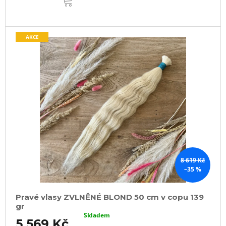
KOŠÍKU
AKCE
8 619 Kč
–35 %
Pravé vlasy ZVLNĚNÉ BLOND 50 cm v copu 139
gr
Skladem
5 569 Kč