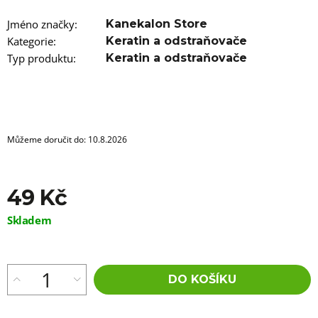
u
j
Jméno značky
:
Kanekalon Store
e
m
Kategorie
:
Keratin a odstraňovače
e
Typ produktu
:
Keratin a odstraňovače
100%
JUMBO
BRAID
KANEKALON
4
Můžeme doručit do:
10.8.2026
SUPERBRAID
99
Kč
Původně:
49 Kč
149
Kč
Měrná
Skladem
cena:
DO KOŠÍKU