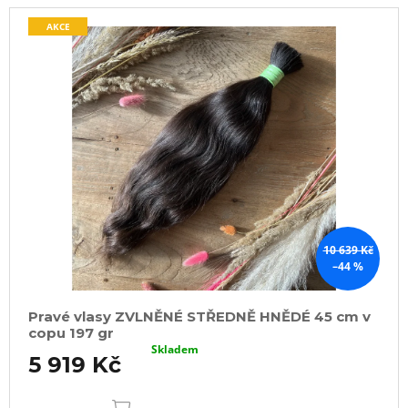
AKCE
10 639 Kč
–44 %
Pravé vlasy ZVLNĚNÉ STŘEDNĚ HNĚDÉ 45 cm v
copu 197 gr
Skladem
5 919 Kč
DO