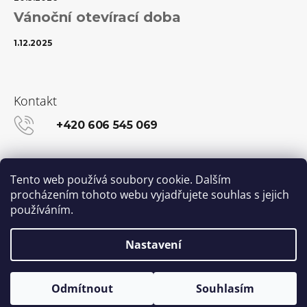
Vánoční otevírací doba
1.12.2025
Kontakt
+420 606 545 069
info@kanekalon-store.cz
Tento web používá soubory cookie. Dalším
procházením tohoto webu vyjadřujete souhlas s jejich
používáním.
Facebook
Instagram
Nastavení
Vytvořil Shoptet
© 2026 Kanekalon-STORE.cz. Všechna práva
Odmítnout
Souhlasím
vyhrazena.
Upravit nastavení cookies