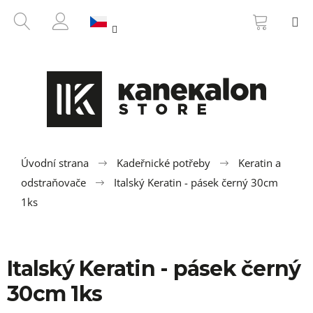
K
Přejít
NÁKUP
HLEDAT
M
na
KOŠÍK
o
ZPĚT
ZPĚT
obsah
PŘIHLÁŠENÍ
š
í
C
k
o
p
o
t
ř
Úvodní strana
Kadeřnické potřeby
Keratin a
e
odstraňovače
Italský Keratin - pásek černý 30cm
b
1ks
u
j
e
Italský Keratin - pásek černý
t
30cm 1ks
e
n