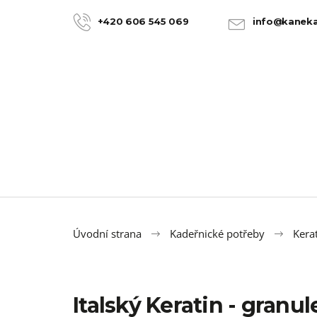
K
Přejít
na
o
+420 606 545 069
info@kaneka
ZPĚT
ZPĚT
obsah
DO
DO
š
OBCHODU
OBCHODU
í
k
Úvodní strana
Kadeřnické potřeby
Kera
Italský Keratin - granu
100% JUMBO BRAID KANEKALON 22