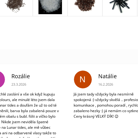
Rozálie
Natálie
N
Hodnocení obchodu je 3 z 5 hvězdiček.
Hodnocení obchodu je 5
23.3.2026
16.2.2026
chlé zaslání a vše ok když kupuju
Já jsem tady vždycky byla nesmírně
olours, ale minulé léto jsem dala
spokojená :) vždycky skvělá .. profesio
unar tides a doufám že už to od té
komunikace , pomohou poradí , rychlo
ěnili, barva byla zabalená pouze v
zabaleno hezky :) já nemám co vytkno
m obalu s bubl. fólii a víčko bylo
Ceny krásný VELKÝ DÍK! 😉
. Nikde jsem neviděla špatné
 na Lunar tides, ale mě vůbec
a ani na odbarvené vlasy takže to