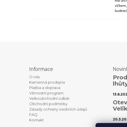
má urči
víčkem,
budete/
Z
á
Informace
Novin
p
Prod
O nás
a
Kamenná prodejna
lhůt
t
Platba a doprava
Věrnostní program
í
13.6.20
Velkoobchodní odběr
Otev
Obchodní podmínky
Veli
Zásady ochrany osobních údajů
FAQ
20.3.20
Kontakt