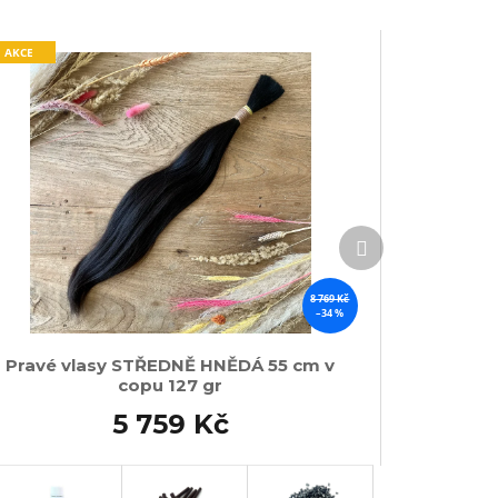
AKCE
Další
produkt
8 769 Kč
–34 %
Pravé vlasy STŘEDNĚ HNĚDÁ 55 cm v
copu 127 gr
5 759 Kč