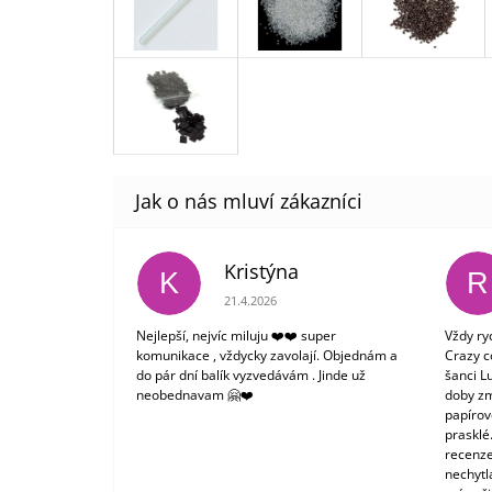
Kristýna
K
R
Hodnocení obchodu je 5 z 5 hvězdiček.
21.4.2026
Nejlepší, nejvíc miluju ❤️❤️ super
Vždy ry
komunikace , vždycky zavolají. Objednám a
Crazy c
do pár dní balík vyzvedávám . Jinde už
šanci L
neobednavam 🤗❤️
doby zm
papírové
prasklé
recenze
nechytl