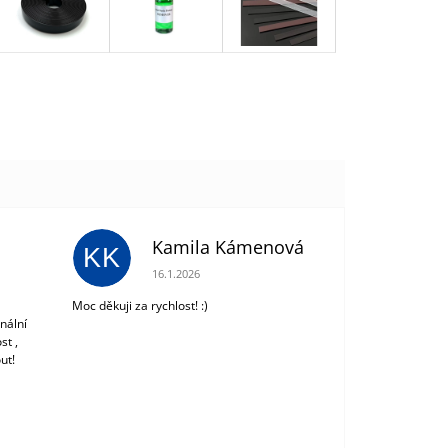
Kamila Kámenová
KK
 z 5 hvězdiček.
Hodnocení obchodu je 5 z 5 hvězdiček.
16.1.2026
Moc děkuji za rychlost! :)
nální
st ,
ut!