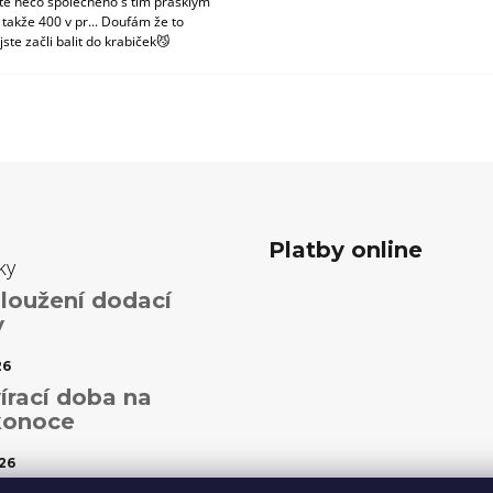
tě něco společného s tím prasklým
 takže 400 v pr... Doufám že to
jste začli balit do krabiček😼
Platby online
ky
loužení dodací
y
26
írací doba na
konoce
26