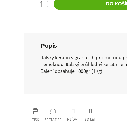
DO KOŠÍ
Popis
Italský keratin v granulích pro metodu p
neměknou. Italský průhledný keratin je 
Balení obsahuje 1000gr (1Kg).
HLÍDAT
SDÍLET
TISK
ZEPTAT SE