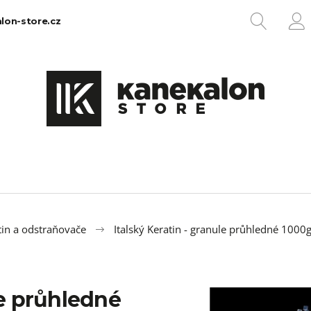
HLEDA
lon-store.cz
P
Co potřebujete najít?
HLEDAT
Doporučujeme
tin a odstraňovače
Italský Keratin - granule průhledné 1000
le průhledné
100% EZ KANEKALON 1
100% JUMBO BR