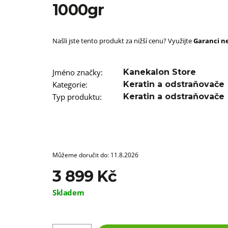
SUPERBRAID
1000gr
99 Kč
Původně:
149 Kč
Našli jste tento produkt za nižší cenu? Využijte
Garanci ne
Jméno značky
:
Kanekalon Store
Kategorie
:
Keratin a odstraňovače
Typ produktu
:
Keratin a odstraňovače
Můžeme doručit do:
11.8.2026
3 899 Kč
Měrná
Skladem
cena: