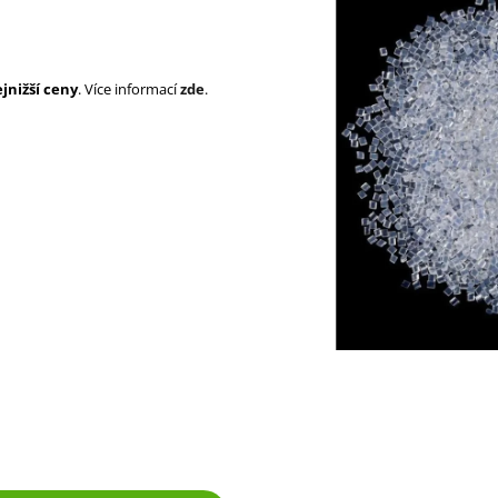
SUPERBRAID
105 Kč
Původně:
149 Kč
99 Kč
Původně:
149 K
jnižší ceny
. Více informací
zde
.