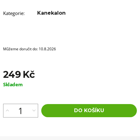
u
j
e
Kategorie
:
Kanekalon
m
e
100%
EZ
KANEKALON
Můžeme doručit do:
10.8.2026
1
105
Kč
249 Kč
Původně:
149
Kč
Měrná
Skladem
cena:
DO KOŠÍKU