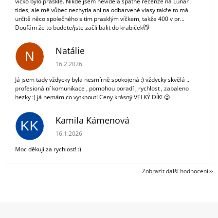
víčko bylo prasklé. Nikde jsem neviděla špatné recenze na Lunar
tides, ale mě vůbec nechytla ani na odbarvené vlasy takže to má
určitě něco společného s tím prasklým víčkem, takže 400 v pr...
Doufám že to budete/jste začli balit do krabiček😼
Natálie
N
Hodnocení obchodu je 5 z 5 hvězdiček.
16.2.2026
Já jsem tady vždycky byla nesmírně spokojená :) vždycky skvělá ..
profesionální komunikace , pomohou poradí , rychlost , zabaleno
hezky :) já nemám co vytknout! Ceny krásný VELKÝ DÍK! 😉
Kamila Kámenová
KK
Hodnocení obchodu je 5 z 5 hvězdiček.
16.1.2026
Moc děkuji za rychlost! :)
Zobrazit další hodnocení