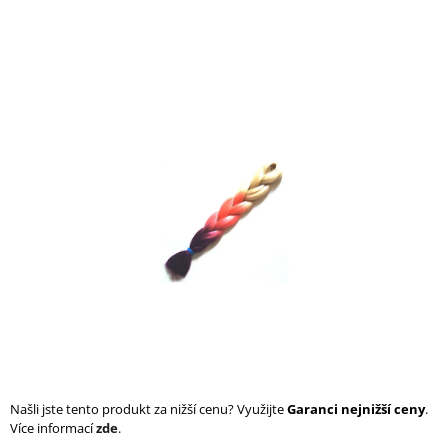
a
j
í
t
?
HLEDAT
D
o
p
o
r
u
Našli jste tento produkt za nižší cenu? Využijte
Garanci nejnižší ceny
.
č
Více informací
zde
.