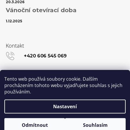
20.3.2026
Vánoční otevírací doba
1.12.2025
Kontakt
+420 606 545 069
info@kanekalon-store.cz
Tento web používá soubory cookie. Dalším
procházením tohoto webu vyjadřujete souhlas s jejich
používáním.
Facebook
Instagram
Nastavení
Vytvořil Shoptet
© 2026 Kanekalon-STORE.cz. Všechna práva
Odmítnout
Souhlasím
vyhrazena.
Upravit nastavení cookies