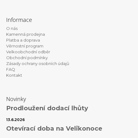
Z
á
Informace
p
O nás
a
Kamenná prodejna
t
Platba a doprava
Věrnostní program
í
Velkoobchodní odběr
Obchodní podmínky
Zásady ochrany osobních údajů
FAQ
Kontakt
Novinky
Prodloužení dodací lhůty
13.6.2026
Otevírací doba na Velikonoce