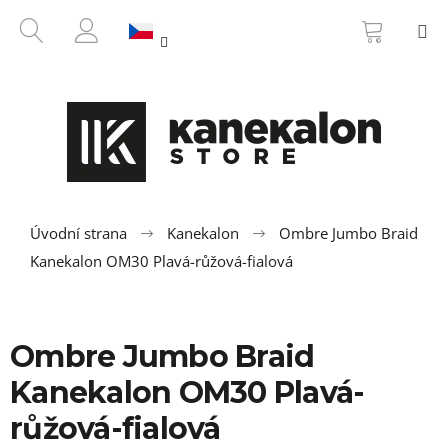
K
Přejít
NÁKUP
HLEDAT
M
na
KOŠÍK
o
ZPĚT
ZPĚT
obsah
PŘIHLÁŠENÍ
š
í
C
k
o
p
o
t
ř
Úvodní strana
Kanekalon
Ombre Jumbo Braid
e
Kanekalon OM30 Plavá-růžová-fialová
b
u
j
Ombre Jumbo Braid
e
Kanekalon OM30 Plavá-
t
e
růžová-fialová
n