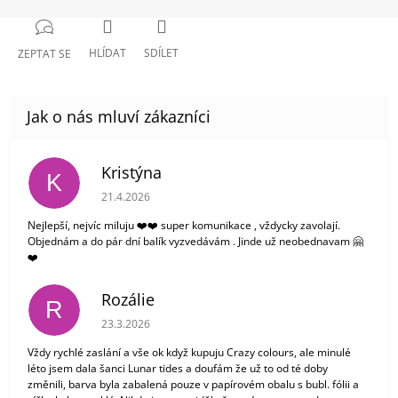
HLÍDAT
SDÍLET
ZEPTAT SE
Kristýna
K
Hodnocení obchodu je 5 z 5 hvězdiček.
21.4.2026
Nejlepší, nejvíc miluju ❤️❤️ super komunikace , vždycky zavolají.
Objednám a do pár dní balík vyzvedávám . Jinde už neobednavam 🤗
❤️
Rozálie
R
Hodnocení obchodu je 3 z 5 hvězdiček.
23.3.2026
Vždy rychlé zaslání a vše ok když kupuju Crazy colours, ale minulé
léto jsem dala šanci Lunar tides a doufám že už to od té doby
změnili, barva byla zabalená pouze v papírovém obalu s bubl. fólii a