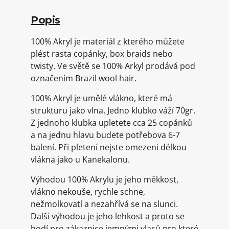
Popis
100% Akryl je materiál z kterého můžete
plést rasta copánky, box braids nebo
twisty. Ve světě se 100% Arkyl prodává pod
označením Brazil wool hair.
100% Akryl je umělé vlákno, které má
strukturu jako vlna. Jedno klubko váží 70gr.
Z jednoho klubka upletete cca 25 copánků
a na jednu hlavu budete potřebova 6-7
balení. Při pletení nejste omezeni délkou
vlákna jako u Kanekalonu.
Výhodou 100% Akrylu je jeho měkkost,
vlákno nekouše, rychle schne,
nežmolkovatí a nezahřívá se na slunci.
Další výhodou je jeho lehkost a proto se
hodí pro zákaznice jemnými vlasů pro které