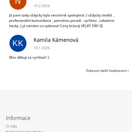
N
Hodnocení obchodu je 5 z 5 hvězdiček.
16.2.2026
Já jsem tady vždycky byla nesmírně spokojená :) vždycky skvělá ..
profesionální komunikace , pomohou poradí , rychlost , zabaleno
hezky :) já nemám co vytknout! Ceny krásný VELKÝ DÍK! 😉
Kamila Kámenová
KK
Hodnocení obchodu je 5 z 5 hvězdiček.
16.1.2026
Moc děkuji za rychlost! :)
Zobrazit další hodnocení
Z
á
Informace
p
O nás
a
Kamenná prodejna