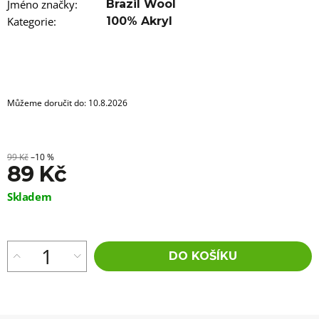
u
Jméno značky
:
Brazil Wool
j
Kategorie
:
100% Akryl
e
m
e
100%
JUMBO
Můžeme doručit do:
10.8.2026
BRAID
KANEKALON
22
SUPERBRAID
99 Kč
–10 %
99
89 Kč
Kč
Původně:
Měrná
Skladem
149
cena:
Kč
DO KOŠÍKU