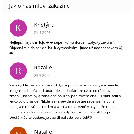
Kristýna
K
Hodnocení obchodu je 5 z 5 hvězdiček.
21.4.2026
Nejlepší, nejvíc miluju ❤️❤️ super komunikace , vždycky zavolají.
Objednám a do pár dní balík vyzvedávám . Jinde už neobednavam 🤗
❤️
Rozálie
R
Hodnocení obchodu je 3 z 5 hvězdiček.
23.3.2026
Vždy rychlé zaslání a vše ok když kupuju Crazy colours, ale minulé
léto jsem dala šanci Lunar tides a doufám že už to od té doby
změnili, barva byla zabalená pouze v papírovém obalu s bubl. fólii a
víčko bylo prasklé. Nikde jsem neviděla špatné recenze na Lunar
tides, ale mě vůbec nechytla ani na odbarvené vlasy takže to má
určitě něco společného s tím prasklým víčkem, takže 400 v pr...
Doufám že to budete/jste začli balit do krabiček😼
Natálie