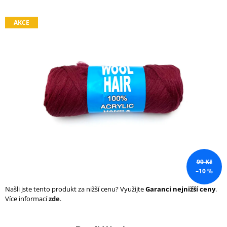
a
j
AKCE
í
t
?
HLEDAT
D
99 Kč
o
–10 %
p
o
Našli jste tento produkt za nižší cenu? Využijte
Garanci nejnižší ceny
.
r
Více informací
zde
.
u
č