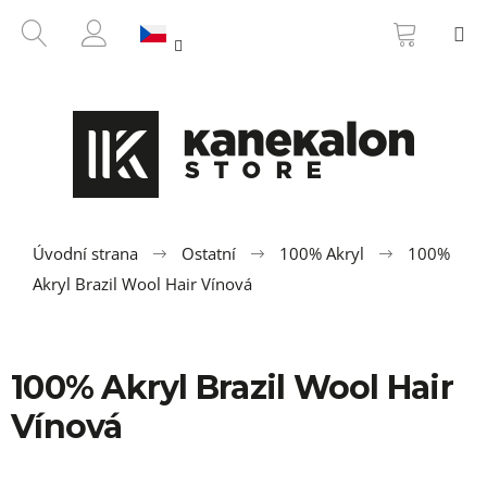
K
Přejít
NÁKUP
HLEDAT
M
na
KOŠÍK
o
ZPĚT
ZPĚT
obsah
PŘIHLÁŠENÍ
š
í
C
k
o
p
o
t
ř
Úvodní strana
Ostatní
100% Akryl
100%
e
Akryl Brazil Wool Hair Vínová
b
u
j
100% Akryl Brazil Wool Hair
e
Vínová
t
e
n