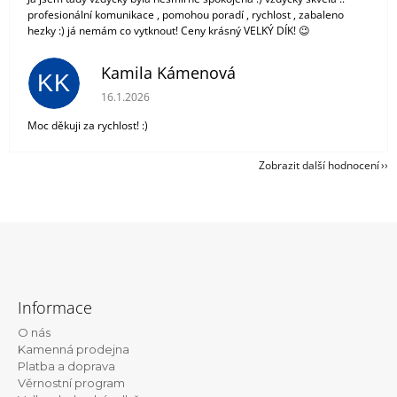
profesionální komunikace , pomohou poradí , rychlost , zabaleno
hezky :) já nemám co vytknout! Ceny krásný VELKÝ DÍK! 😉
Kamila Kámenová
KK
Hodnocení obchodu je 5 z 5 hvězdiček.
16.1.2026
Moc děkuji za rychlost! :)
Zobrazit další hodnocení
Z
á
Informace
p
O nás
a
Kamenná prodejna
t
Platba a doprava
Věrnostní program
í