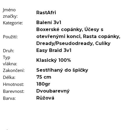
u
j
Jméno
e
RastAfri
značky
m
:
e
Kategorie
:
Balení 3v1
Boxerské copánky
,
Účesy s
100%
Použití
:
otevřenými konci
,
Rasta copánky
,
JUMBO
Dready/Pseudodready
,
Culíky
BRAID
KANEKALON
Druh
:
Easy Braid 3v1
1
Typ
SUPERBRAID
Klasický 100%
vlákna
:
99
Zakončení
:
Sestříhaný do špičky
Kč
Původně:
Délka
:
75 cm
149
Hmotnost
:
180gr
Kč
Barevnost
:
Dvoubarevný
Barva
:
Růžová