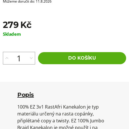
Můžeme doručit do:
11.8.2026
279 Kč
Měrná
Skladem
cena:
DO KOŠÍKU
Popis
100% EZ 3v1 RastAfri Kanekalon je typ
materiálu určený na rasta copánky,
připlétané copy a twisty. EZ 100% Jumbo
Braid Kanekalon je možné použít i na