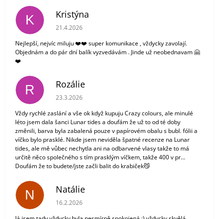
Kristýna
K
Hodnocení obchodu je 5 z 5 hvězdiček.
21.4.2026
Nejlepší, nejvíc miluju ❤️❤️ super komunikace , vždycky zavolají.
Objednám a do pár dní balík vyzvedávám . Jinde už neobednavam 🤗
❤️
Rozálie
R
Hodnocení obchodu je 3 z 5 hvězdiček.
23.3.2026
Vždy rychlé zaslání a vše ok když kupuju Crazy colours, ale minulé
léto jsem dala šanci Lunar tides a doufám že už to od té doby
změnili, barva byla zabalená pouze v papírovém obalu s bubl. fólii a
víčko bylo prasklé. Nikde jsem neviděla špatné recenze na Lunar
tides, ale mě vůbec nechytla ani na odbarvené vlasy takže to má
určitě něco společného s tím prasklým víčkem, takže 400 v pr...
Doufám že to budete/jste začli balit do krabiček😼
Natálie
N
Hodnocení obchodu je 5 z 5 hvězdiček.
16.2.2026
Já jsem tady vždycky byla nesmírně spokojená :) vždycky skvělá ..