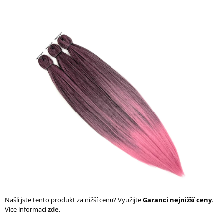
a
j
í
t
?
HLEDAT
D
o
p
o
r
Našli jste tento produkt za nižší cenu? Využijte
Garanci nejnižší ceny
.
u
Více informací
zde
.
č