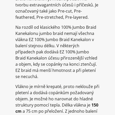
tvorbu extravagantních účesů i příčesků. Je
označovaný také jako Pre-cut, Pre-
feathered, Pre-stretched, Pre-layered.
Na rozdíl od klasického 100% Jumbo Braid
Kanekalonu jumbo braid nemají všechna
vlákna EZ 100% Jumbo Braid Kanekalon v
balení stejnou délku. V některých
případech pak dodává EZ 100% Jumbo
Braid Kanekalon účesu přirozenější vzhled
a objem, kdy se copánky na konci ztenčují.
EZ braid má menší hmotnost a při pletení
se necuchá.
Vlákno je mírně krepaté, proto neklouže při
pletení a dodává copánkům požadovaný
objem. Je možné ho narovnat do hladné
struktury pomocí tepla. Délka vlákna je
150
cm
a 75 cm po přeložení. Z jednoho balení