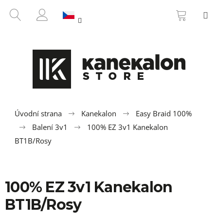
K
Přejít
NÁKUP
HLEDAT
M
na
KOŠÍK
o
ZPĚT
ZPĚT
obsah
PŘIHLÁŠENÍ
š
í
C
k
o
p
o
t
ř
Úvodní strana
Kanekalon
Easy Braid 100%
e
Balení 3v1
100% EZ 3v1 Kanekalon
b
BT1B/Rosy
u
j
e
100% EZ 3v1 Kanekalon
t
BT1B/Rosy
e
n