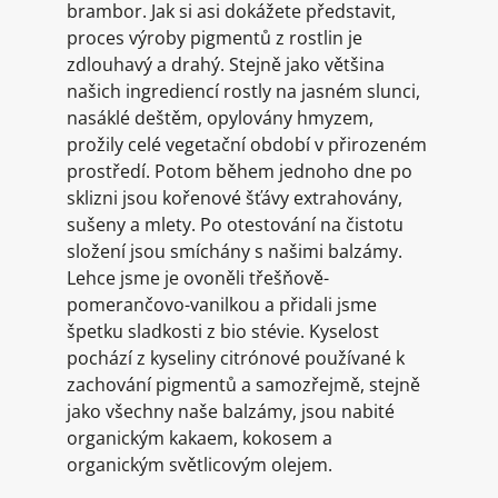
brambor. Jak si asi dokážete představit,
proces výroby pigmentů z rostlin je
zdlouhavý a drahý. Stejně jako většina
našich ingrediencí rostly na jasném slunci,
nasáklé deštěm, opylovány hmyzem,
prožily celé vegetační období v přirozeném
prostředí. Potom během jednoho dne po
sklizni jsou kořenové šťávy extrahovány,
sušeny a mlety. Po otestování na čistotu
složení jsou smíchány s našimi balzámy.
Lehce jsme je ovoněli třešňově-
pomerančovo-vanilkou a přidali jsme
špetku sladkosti z bio stévie. Kyselost
pochází z kyseliny citrónové používané k
zachování pigmentů a samozřejmě, stejně
jako všechny naše balzámy, jsou nabité
organickým kakaem, kokosem a
organickým světlicovým olejem.