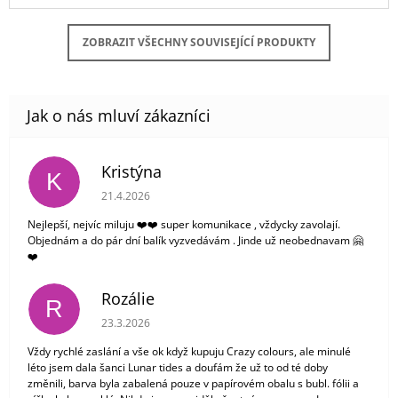
ZOBRAZIT VŠECHNY SOUVISEJÍCÍ PRODUKTY
Kristýna
K
Hodnocení obchodu je 5 z 5 hvězdiček.
21.4.2026
Nejlepší, nejvíc miluju ❤️❤️ super komunikace , vždycky zavolají.
Objednám a do pár dní balík vyzvedávám . Jinde už neobednavam 🤗
❤️
Rozálie
R
Hodnocení obchodu je 3 z 5 hvězdiček.
23.3.2026
Vždy rychlé zaslání a vše ok když kupuju Crazy colours, ale minulé
léto jsem dala šanci Lunar tides a doufám že už to od té doby
změnili, barva byla zabalená pouze v papírovém obalu s bubl. fólii a