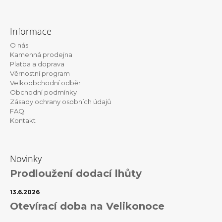
Z
á
Informace
p
O nás
a
Kamenná prodejna
t
Platba a doprava
Věrnostní program
í
Velkoobchodní odběr
Obchodní podmínky
Zásady ochrany osobních údajů
FAQ
Kontakt
Novinky
Prodloužení dodací lhůty
13.6.2026
Otevírací doba na Velikonoce