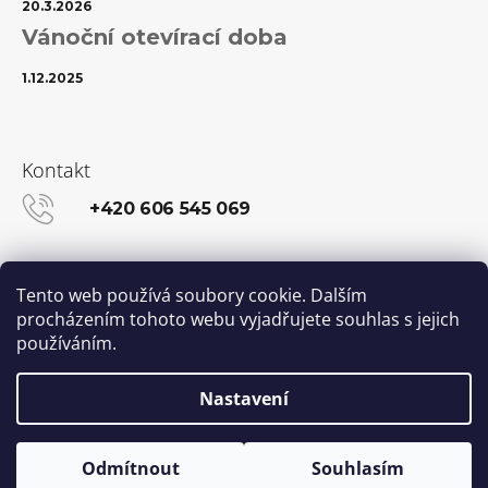
20.3.2026
Vánoční otevírací doba
1.12.2025
Kontakt
+420 606 545 069
info@kanekalon-store.cz
Tento web používá soubory cookie. Dalším
procházením tohoto webu vyjadřujete souhlas s jejich
používáním.
Facebook
Instagram
Nastavení
Vytvořil Shoptet
© 2026 Kanekalon-STORE.cz. Všechna práva
Odmítnout
Souhlasím
vyhrazena.
Upravit nastavení cookies