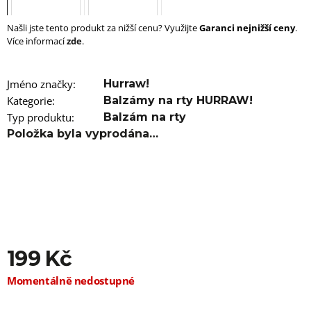
u
j
e
Našli jste tento produkt za nižší cenu? Využijte
Garanci nejnižší ceny
.
m
Více informací
zde
.
e
100%
Jméno značky
:
Hurraw!
EZ
Kategorie
:
Balzámy na rty HURRAW!
KANEKALON
Typ produktu
:
Balzám na rty
FR6B
Položka byla vyprodána…
89
Kč
Původně:
149
Kč
199 Kč
Měrná
Momentálně nedostupné
cena: