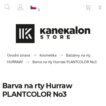
K
Přejít
NÁKUP
HLEDAT
M
na
KOŠÍK
o
ZPĚT
ZPĚT
obsah
PŘIHLÁŠENÍ
š
í
C
k
o
p
o
t
ř
Úvodní strana
Kosmetika
Balzámy na rty
e
HURRAW!
Barva na rty Hurraw PLANTCOLOR No3
b
u
j
Barva na rty Hurraw
e
t
PLANTCOLOR No3
e
n