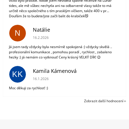
víčko bylo prasklé. Nikde jsem neviděla špatné recenze na Lunar
tides, ale mě vůbec nechytla ani na odbarvené vlasy takže to má
určitě něco společného s tím prasklým víčkem, takže 400 v pr...
Doufám že to budete/jste začli balit do krabiček😼
Natálie
N
Hodnocení obchodu je 5 z 5 hvězdiček.
16.2.2026
Já jsem tady vždycky byla nesmírně spokojená :) vždycky skvělá ..
profesionální komunikace , pomohou poradí , rychlost , zabaleno
hezky :) já nemám co vytknout! Ceny krásný VELKÝ DÍK! 😉
Kamila Kámenová
KK
Hodnocení obchodu je 5 z 5 hvězdiček.
16.1.2026
Moc děkuji za rychlost! :)
Zobrazit další hodnocení