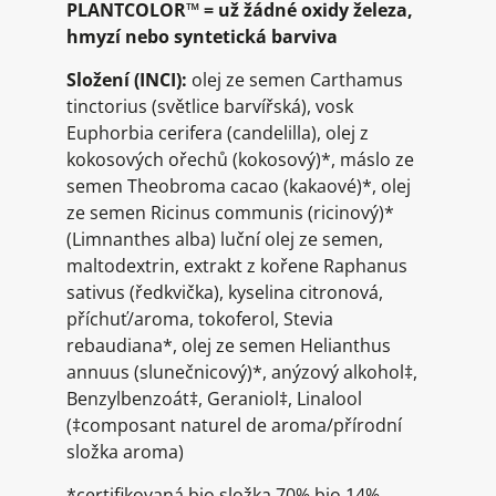
PLANTCOLOR™ = už žádné oxidy železa,
hmyzí nebo syntetická barviva
Složení (INCI):
olej ze semen Carthamus
tinctorius (světlice barvířská), vosk
Euphorbia cerifera (candelilla), olej z
kokosových ořechů (kokosový)*, máslo ze
semen Theobroma cacao (kakaové)*, olej
ze semen Ricinus communis (ricinový)*
(Limnanthes alba) luční olej ze semen,
maltodextrin, extrakt z kořene Raphanus
sativus (ředkvička), kyselina citronová,
příchuť/aroma, tokoferol, Stevia
rebaudiana*, olej ze semen Helianthus
annuus (slunečnicový)*, anýzový alkohol‡,
Benzylbenzoát‡, Geraniol‡, Linalool
(‡composant naturel de aroma/přírodní
složka aroma)
*certifikovaná bio složka 70% bio 14%