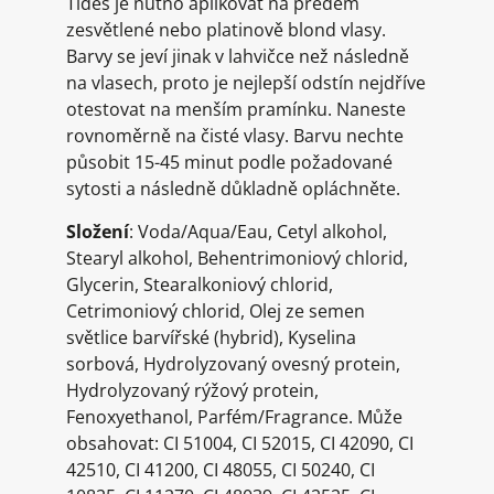
Tides je nutno aplikovat na předem
zesvětlené nebo platinově blond vlasy.
Barvy se jeví jinak v lahvičce než následně
na vlasech, proto je nejlepší odstín nejdříve
otestovat na menším pramínku. Naneste
rovnoměrně na čisté vlasy. Barvu nechte
působit 15-45 minut podle požadované
sytosti a následně důkladně opláchněte.
Složení
: Voda/Aqua/Eau, Cetyl alkohol,
Stearyl alkohol, Behentrimoniový chlorid,
Glycerin, Stearalkoniový chlorid,
Cetrimoniový chlorid, Olej ze semen
světlice barvířské (hybrid), Kyselina
sorbová, Hydrolyzovaný ovesný protein,
Hydrolyzovaný rýžový protein,
Fenoxyethanol, Parfém/Fragrance. Může
obsahovat: CI 51004, CI 52015, CI 42090, CI
42510, CI 41200, CI 48055, CI 50240, CI