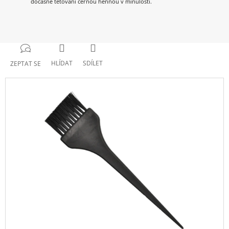
dočasné tetování černou hennou v minulosti.
HLÍDAT
SDÍLET
ZEPTAT SE