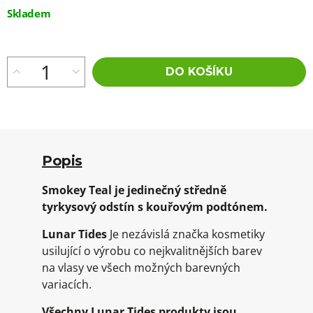
Měrná
Skladem
cena:
DO KOŠÍKU
Popis
Smokey Teal je jedinečný středně
tyrkysový odstín s kouřovým podtónem.
Lunar Tides
Je nezávislá značka kosmetiky
usilující o výrobu co nejkvalitnějších barev
na vlasy ve všech možných barevných
variacích.
Všechny Lunar Tides produkty jsou