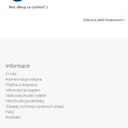
Moc děkuji za rychlost! :)
Zobrazit další hodnocení
Z
á
Informace
p
O nás
a
Kamenná prodejna
t
Platba a doprava
Věrnostní program
í
Velkoobchodní odběr
Obchodní podmínky
Zásady ochrany osobních údajů
FAQ
Kontakt