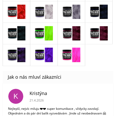
Kristýna
K
Hodnocení obchodu je 5 z 5 hvězdiček.
21.4.2026
Nejlepší, nejvíc miluju ❤️❤️ super komunikace , vždycky zavolají.
Objednám a do pár dní balík vyzvedávám . Jinde už neobednavam 🤗