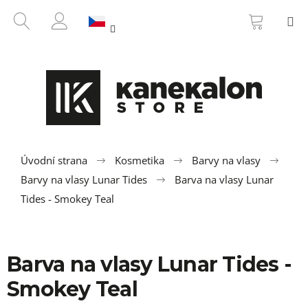
K
Přejít
NÁKUP
HLEDAT
M
na
KOŠÍK
o
ZPĚT
ZPĚT
obsah
PŘIHLÁŠENÍ
š
í
C
k
o
p
o
t
ř
Úvodní strana
Kosmetika
Barvy na vlasy
e
Barvy na vlasy Lunar Tides
Barva na vlasy Lunar
b
Tides - Smokey Teal
u
j
e
Barva na vlasy Lunar Tides -
t
Smokey Teal
e
n