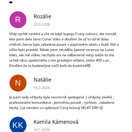
❤️
Rozálie
R
Hodnocení obchodu je 3 z 5 hvězdiček.
23.3.2026
Vždy rychlé zaslání a vše ok když kupuju Crazy colours, ale minulé
léto jsem dala šanci Lunar tides a doufám že už to od té doby
změnili, barva byla zabalená pouze v papírovém obalu s bubl. fólii a
víčko bylo prasklé. Nikde jsem neviděla špatné recenze na Lunar
tides, ale mě vůbec nechytla ani na odbarvené vlasy takže to má
určitě něco společného s tím prasklým víčkem, takže 400 v pr...
Doufám že to budete/jste začli balit do krabiček😼
Natálie
N
Hodnocení obchodu je 5 z 5 hvězdiček.
16.2.2026
Já jsem tady vždycky byla nesmírně spokojená :) vždycky skvělá ..
profesionální komunikace , pomohou poradí , rychlost , zabaleno
hezky :) já nemám co vytknout! Ceny krásný VELKÝ DÍK! 😉
Kamila Kámenová
KK
Hodnocení obchodu je 5 z 5 hvězdiček.
16.1.2026