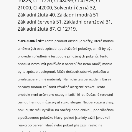
10825, CI 11270, CI 48039, CI 42525, CI
21000, CI 42000, Solventní černá 32,
Základní žlutá 40, Základní modrá 51,
Základní červená 51, Základní oranžová 31,
Základní žlutá 87, CI 12719.
*UPOZORNĚNÍ:*
Tento produkt obsahuje složky, které mohou
u některých osob způsobit podráždění pokožky, a měl by být
proveden předběžný test podle přiložených pokynů. Tento
produkt nesmí být používán k barvení řas nebo obočí; mohlo
by to způsobit oslepnutí. Může dočasně zabarvit pokožku a
trvale zabarvit jiné materiály.
Nemíchejte s peroxidem. Barvy
na vlasy mohou způsobit závažné alergické reakce. Tento
produkt není určen pro osoby mladší 16 let. Dočasné tetování
černou hennou může zvýšit riziko alergie. Neobarvujte si vlasy,
pokud jste měli vyrážku na obličeji nebo citlivou, podrážděnou
a poškozenou pokožku hlavy, pokud jste kdy zažili jakoukoli
reakci po barvení vlasů nebo pokud jste zažili reakci na