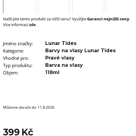
u
j
e
m
Našli jste tento produkt za nižší cenu? Využijte
Garanci nejnižší ceny
.
e
Více informací
zde
.
100%
JUMBO
Jméno značky
:
Lunar Tides
BRAID
Kategorie
:
Barvy na vlasy Lunar Tides
KANEKALON
4
Vhodné pro
:
Pravé vlasy
SUPERBRAID
Typ produktu
:
Barva na vlasy
99
Objem
:
118ml
Kč
Původně:
149
Kč
Můžeme doručit do:
11.8.2026
399 Kč