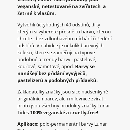
veganské, netestované na zvířatech a
šetrné k vlasům.
Vytvořili úctyhodných 40 odstínů, díky
kterým si vyberete přesně tu barvu, kterou
chcete - bez zdlouhavého míchání či ředění
odstínů. V nabídce je několik barevných
kolekcí, které se zaměřují na typově
podobné a trendy barvy - pastelové,
kouřové, sametové, apod.
Barvy se
nanášejí bez přidání vyvýječů,
pastelizerů a podobných přídavků.
Zakladatelky značky jsou sice nadšenkyně
originálních barev, ale i milovnice zvířat -
proto jsou všechny produkty značky Lunar
Tides
100% veganské a cruetly-free!
Aplikace:
polo-permanentní barvy Lunar