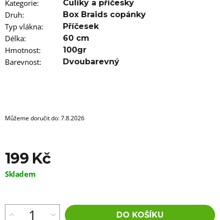
u
Kategorie
:
Culíky a příčesky
j
Druh
:
Box Braids copánky
e
Typ vlákna
:
Příčesek
m
e
Délka
:
60 cm
Hmotnost
:
100gr
100%
Barevnost
:
Dvoubarevný
EZ
KANEKALON
FR8
89
Kč
Původně:
Můžeme doručit do:
7.8.2026
149
Kč
199 Kč
Měrná
Skladem
cena:
DO KOŠÍKU