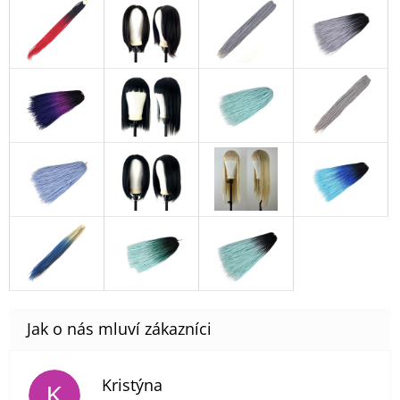
Kristýna
K