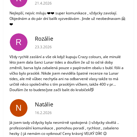
Hodnocení obchodu je 5 z 5 hvězdiček.
21.4.2026
Nejlepší, nejvíc miluju ❤️❤️ super komunikace , vždycky zavolají.
Objednám a do pár dní balík vyzvedávám . Jinde už neobednavam 🤗
❤️
Rozálie
R
Hodnocení obchodu je 3 z 5 hvězdiček.
23.3.2026
Vždy rychlé zaslání a vše ok když kupuju Crazy colours, ale minulé
léto jsem dala šanci Lunar tides a doufám že už to od té doby
změnili, barva byla zabalená pouze v papírovém obalu s bubl. fólii a
víčko bylo prasklé. Nikde jsem neviděla špatné recenze na Lunar
tides, ale mě vůbec nechytla ani na odbarvené vlasy takže to má
určitě něco společného s tím prasklým víčkem, takže 400 v pr...
Doufám že to budete/jste začli balit do krabiček😼
Natálie
N
Hodnocení obchodu je 5 z 5 hvězdiček.
16.2.2026
Já jsem tady vždycky byla nesmírně spokojená :) vždycky skvělá ..
profesionální komunikace , pomohou poradí , rychlost , zabaleno
hezky :) já nemám co vytknout! Ceny krásný VELKÝ DÍK! 😉