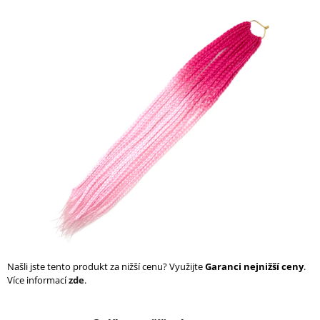
a
j
í
t
?
HLEDAT
D
o
p
o
Našli jste tento produkt za nižší cenu? Využijte
Garanci nejnižší ceny
.
r
Více informací
zde
.
u
č