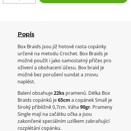
Popis
Box Braids jsou již hotové rasta copánky
určené na metodu Crochet. Box Braids je
možné použít i jako samostatný příčes pro
oživení a obohacení účesu. Box braid je
možné bez porušení sundat a znovu
naplést.
Balení obsahuje
22ks
pramenů. Délka Box
Braids copánků je
65cm
a copánek Small je
široký přibližně 0,7cm. Váha
90gr
. Prameny
Single mají na začátku očka a jsou
zakončené speciálním uzlíkem zabraňující
rozplétání copánku.