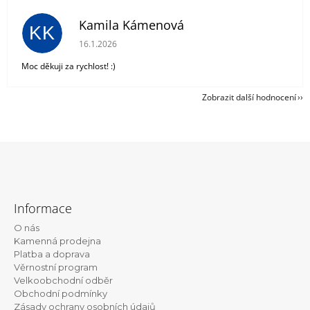
Kamila Kámenová
KK
Hodnocení obchodu je 5 z 5 hvězdiček.
16.1.2026
Moc děkuji za rychlost! :)
Zobrazit další hodnocení
Z
á
Informace
p
O nás
a
Kamenná prodejna
t
Platba a doprava
Věrnostní program
í
Velkoobchodní odběr
Obchodní podmínky
Zásady ochrany osobních údajů