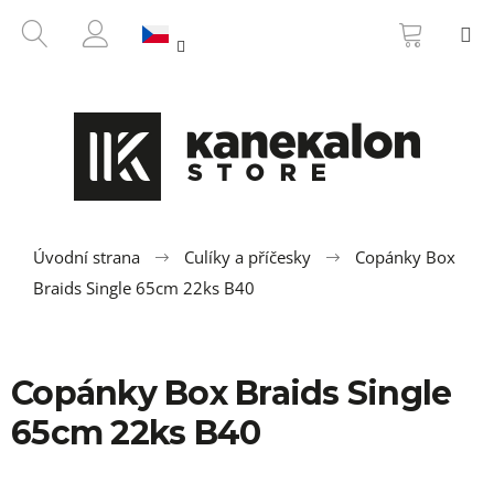
K
Přejít
NÁKUP
HLEDAT
M
na
KOŠÍK
o
ZPĚT
ZPĚT
obsah
PŘIHLÁŠENÍ
š
í
C
k
o
p
o
t
ř
Úvodní strana
Culíky a příčesky
Copánky Box
e
Braids Single 65cm 22ks B40
b
u
j
Copánky Box Braids Single
e
65cm 22ks B40
t
e
n