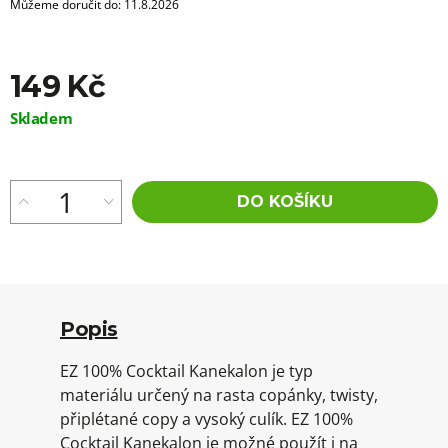
Můžeme doručit do:
11.8.2026
149 Kč
Měrná
Skladem
cena:
DO KOŠÍKU
Popis
EZ 100% Cocktail Kanekalon je typ
materiálu určený na rasta copánky, twisty,
připlétané copy a vysoký culík. EZ 100%
Cocktail Kanekalon je možné použít i na