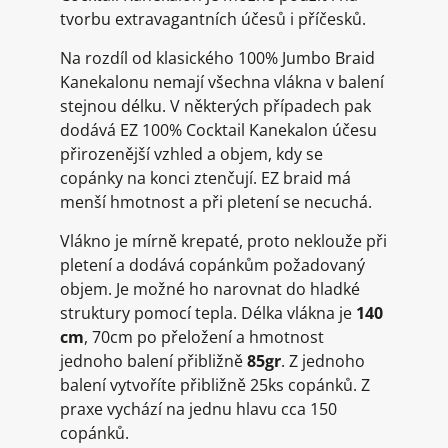
tvorbu extravagantních účesů i příčesků.
Na rozdíl od klasického 100% Jumbo Braid
Kanekalonu nemají všechna vlákna v balení
stejnou délku. V některých případech pak
dodává EZ 100% Cocktail Kanekalon účesu
přirozenější vzhled a objem, kdy se
copánky na konci ztenčují. EZ braid má
menší hmotnost a při pletení se necuchá.
Vlákno je mírně krepaté, proto neklouže při
pletení a dodává copánkům požadovaný
objem. Je možné ho narovnat do hladké
struktury pomocí tepla. Délka vlákna je
140
cm
, 70cm po přeložení a hmotnost
jednoho balení přibližně
85gr
. Z jednoho
balení vytvoříte přibližně 25ks copánků. Z
praxe vychází na jednu hlavu cca 150
copánků.