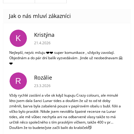
Kristýna
K
Hodnocení obchodu je 5 z 5 hvězdiček.
21.4.2026
Nejlepší, nejvíc miluju ❤️❤️ super komunikace , vždycky zavolají.
Objednám a do pár dní balík vyzvedávám . Jinde už neobednavam 🤗
❤️
Rozálie
R
Hodnocení obchodu je 3 z 5 hvězdiček.
23.3.2026
Vždy rychlé zaslání a vše ok když kupuju Crazy colours, ale minulé
léto jsem dala šanci Lunar tides a doufám že už to od té doby
změnili, barva byla zabalená pouze v papírovém obalu s bubl. fólii a
víčko bylo prasklé. Nikde jsem neviděla špatné recenze na Lunar
tides, ale mě vůbec nechytla ani na odbarvené vlasy takže to má
určitě něco společného s tím prasklým víčkem, takže 400 v pr...
Doufám že to budete/jste začli balit do krabiček😼