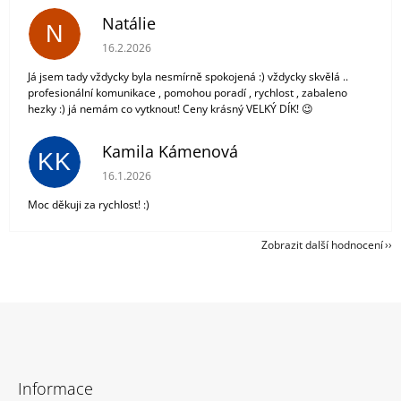
Natálie
N
Hodnocení obchodu je 5 z 5 hvězdiček.
16.2.2026
Já jsem tady vždycky byla nesmírně spokojená :) vždycky skvělá ..
profesionální komunikace , pomohou poradí , rychlost , zabaleno
hezky :) já nemám co vytknout! Ceny krásný VELKÝ DÍK! 😉
Kamila Kámenová
KK
Hodnocení obchodu je 5 z 5 hvězdiček.
16.1.2026
Moc děkuji za rychlost! :)
Zobrazit další hodnocení
Z
á
Informace