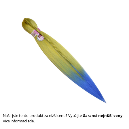
a
j
í
t
?
HLEDAT
D
o
p
o
r
Našli jste tento produkt za nižší cenu? Využijte
Garanci nejnižší ceny
.
u
Více informací
zde
.
č