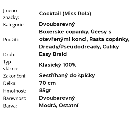
u
j
Jméno
e
Cocktail (Miss Rola)
značky
m
:
e
Kategorie
:
Dvoubarevný
Boxerské copánky
,
Účesy s
100%
Použití
:
otevřenými konci
,
Rasta copánky
,
EZ
Dready/Pseudodready
,
Culíky
KANEKALON
1
Druh
:
Easy Braid
Typ
105
Klasický 100%
Kč
vlákna
:
Původně:
Zakončení
:
Sestříhaný do špičky
149
Kč
Délka
:
70 cm
Hmotnost
:
85gr
Barevnost
:
Dvoubarevný
Barva
:
Modrá
,
Ostatní