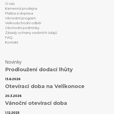
p
O nás
a
Kamenná prodejna
t
Platba a doprava
Věrnostní program
í
Velkoobchodní odběr
Obchodní podmínky
Zásady ochrany osobních údajů
FAQ
Kontakt
Novinky
Prodloužení dodací lhůty
13.6.2026
Otevírací doba na Velikonoce
20.3.2026
Vánoční otevírací doba
1.12.2025