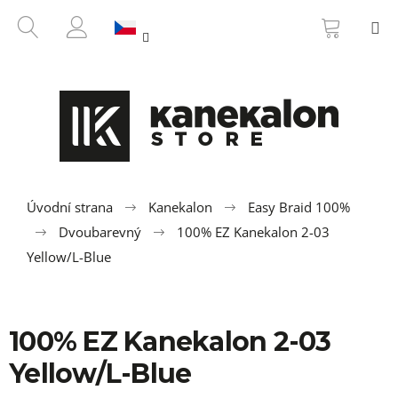
K
Přejít
NÁKUP
HLEDAT
M
na
KOŠÍK
o
ZPĚT
ZPĚT
obsah
PŘIHLÁŠENÍ
š
í
C
k
o
p
o
t
ř
Úvodní strana
Kanekalon
Easy Braid 100%
e
Dvoubarevný
100% EZ Kanekalon 2-03
b
Yellow/L-Blue
u
j
e
100% EZ Kanekalon 2-03
t
Yellow/L-Blue
e
n