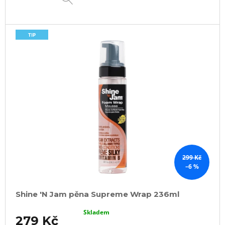
TIP
299 Kč
–6 %
Shine 'N Jam pěna Supreme Wrap 236ml
Skladem
279 Kč