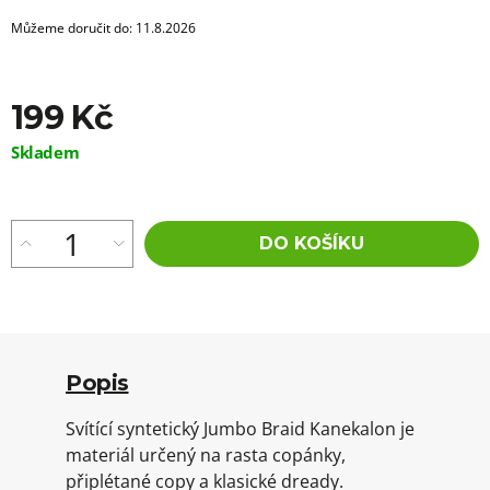
Můžeme doručit do:
11.8.2026
199 Kč
Měrná
Skladem
cena:
DO KOŠÍKU
Popis
Svítící syntetický Jumbo Braid Kanekalon je
materiál určený na rasta copánky,
připlétané copy a klasické dready.