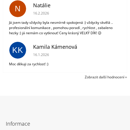
Natálie
N
Hodnocení obchodu je 5 z 5 hvězdiček.
16.2.2026
Já jsem tady vždycky byla nesmírně spokojená :) vždycky skvělá ..
profesionální komunikace , pomohou poradí , rychlost , zabaleno
hezky :) já nemám co vytknout! Ceny krásný VELKÝ DÍK! 😉
Kamila Kámenová
KK
Hodnocení obchodu je 5 z 5 hvězdiček.
16.1.2026
Moc děkuji za rychlost! :)
Zobrazit další hodnocení
Z
á
Informace
p