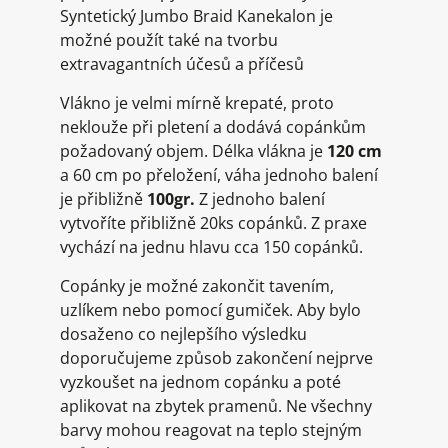
Syntetický Jumbo Braid Kanekalon je
možné použít také na tvorbu
extravagantních účesů a příčesů
Vlákno je velmi mírně krepaté, proto
neklouže při pletení a dodává copánkům
požadovaný objem. Délka vlákna je
120 cm
a 60 cm po přeložení, váha jednoho balení
je přibližně
100gr.
Z jednoho balení
vytvoříte přibližně 20ks copánků. Z praxe
vychází na jednu hlavu cca 150 copánků.
Copánky je možné zakončit tavením,
uzlíkem nebo pomocí gumiček. Aby bylo
dosaženo co nejlepšího výsledku
doporučujeme způsob zakončení nejprve
vyzkoušet na jednom copánku a poté
aplikovat na zbytek pramenů. Ne všechny
barvy mohou reagovat na teplo stejným