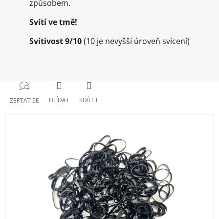
způsobem.
Svítí ve tmě!
Svítivost 9/10
(10 je nevyšší úroveň svícení)
HLÍDAT
SDÍLET
ZEPTAT SE