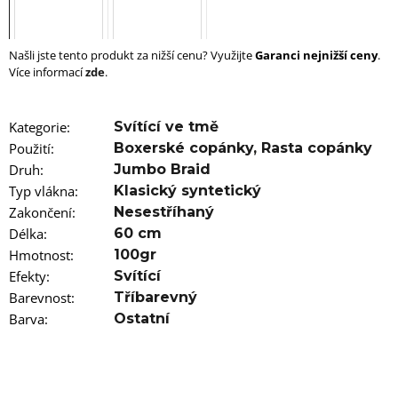
u
j
e
m
Našli jste tento produkt za nižší cenu? Využijte
Garanci nejnižší ceny
.
e
Více informací
zde
.
100%
EZ
Kategorie
:
Svítící ve tmě
KANEKALON
Použití
:
Boxerské copánky
,
Rasta copánky
FR8
Druh
:
Jumbo Braid
89
Kč
Typ vlákna
:
Klasický syntetický
Původně:
Zakončení
:
Nesestříhaný
149
Délka
:
60 cm
Kč
Hmotnost
:
100gr
Efekty
:
Svítící
Barevnost
:
Tříbarevný
Barva
:
Ostatní