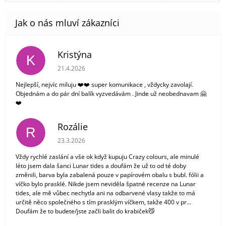
Kristýna
K
Hodnocení obchodu je 5 z 5 hvězdiček.
21.4.2026
Nejlepší, nejvíc miluju ❤️❤️ super komunikace , vždycky zavolají.
Objednám a do pár dní balík vyzvedávám . Jinde už neobednavam 🤗
❤️
Rozálie
R
Hodnocení obchodu je 3 z 5 hvězdiček.
23.3.2026
Vždy rychlé zaslání a vše ok když kupuju Crazy colours, ale minulé
léto jsem dala šanci Lunar tides a doufám že už to od té doby
změnili, barva byla zabalená pouze v papírovém obalu s bubl. fólii a
víčko bylo prasklé. Nikde jsem neviděla špatné recenze na Lunar
tides, ale mě vůbec nechytla ani na odbarvené vlasy takže to má
určitě něco společného s tím prasklým víčkem, takže 400 v pr...
Doufám že to budete/jste začli balit do krabiček😼