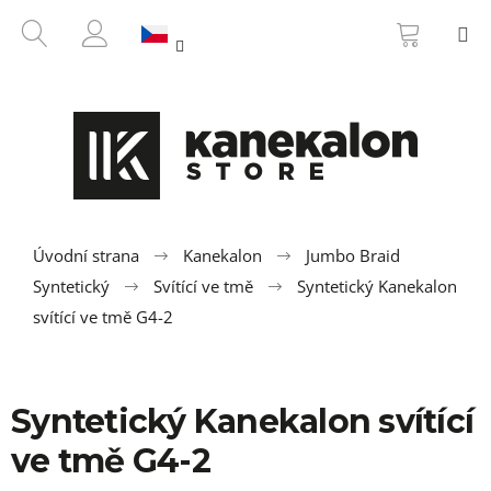
K
Přejít
NÁKUP
HLEDAT
M
na
KOŠÍK
o
ZPĚT
ZPĚT
obsah
PŘIHLÁŠENÍ
š
í
C
k
o
p
o
t
ř
Úvodní strana
Kanekalon
Jumbo Braid
e
Syntetický
Svítící ve tmě
Syntetický Kanekalon
b
svítící ve tmě G4-2
u
j
e
Syntetický Kanekalon svítící
t
ve tmě G4-2
e
n