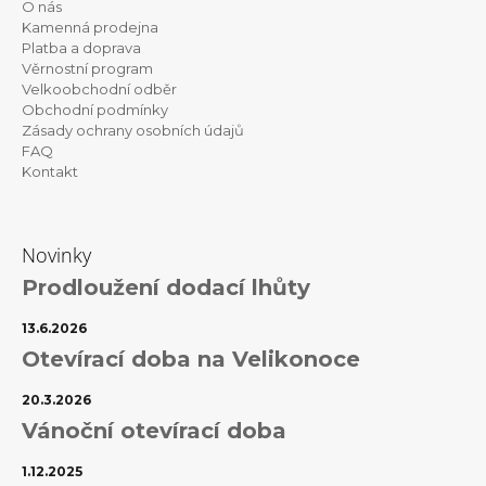
O nás
a
Kamenná prodejna
t
Platba a doprava
Věrnostní program
í
Velkoobchodní odběr
Obchodní podmínky
Zásady ochrany osobních údajů
FAQ
Kontakt
Novinky
Prodloužení dodací lhůty
13.6.2026
Otevírací doba na Velikonoce
20.3.2026
Vánoční otevírací doba
1.12.2025