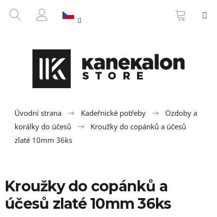
K
Přejít
NÁKUP
HLEDAT
M
na
KOŠÍK
o
ZPĚT
ZPĚT
obsah
PŘIHLÁŠENÍ
š
í
C
k
o
p
o
t
ř
Úvodní strana
Kadeřnické potřeby
Ozdoby a
e
korálky do účesů
Kroužky do copánků a účesů
b
zlaté 10mm 36ks
u
j
e
Kroužky do copánků a
t
účesů zlaté 10mm 36ks
e
n