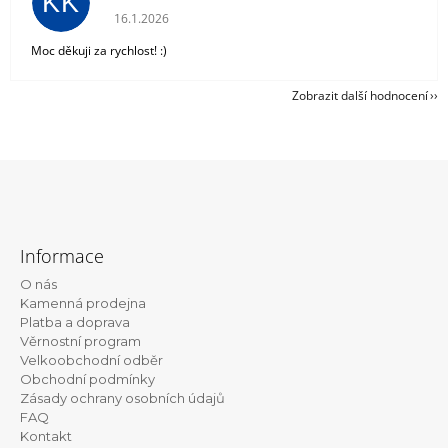
KK
Hodnocení obchodu je 5 z 5 hvězdiček.
16.1.2026
Moc děkuji za rychlost! :)
Zobrazit další hodnocení
Z
á
Informace
p
O nás
a
Kamenná prodejna
t
Platba a doprava
Věrnostní program
í
Velkoobchodní odběr
Obchodní podmínky
Zásady ochrany osobních údajů
FAQ
Kontakt