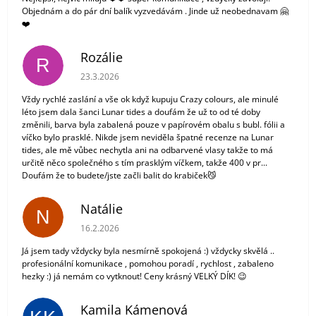
Objednám a do pár dní balík vyzvedávám . Jinde už neobednavam 🤗
❤️
Rozálie
R
Hodnocení obchodu je 3 z 5 hvězdiček.
23.3.2026
Vždy rychlé zaslání a vše ok když kupuju Crazy colours, ale minulé
léto jsem dala šanci Lunar tides a doufám že už to od té doby
změnili, barva byla zabalená pouze v papírovém obalu s bubl. fólii a
víčko bylo prasklé. Nikde jsem neviděla špatné recenze na Lunar
tides, ale mě vůbec nechytla ani na odbarvené vlasy takže to má
určitě něco společného s tím prasklým víčkem, takže 400 v pr...
Doufám že to budete/jste začli balit do krabiček😼
Natálie
N
Hodnocení obchodu je 5 z 5 hvězdiček.
16.2.2026
Já jsem tady vždycky byla nesmírně spokojená :) vždycky skvělá ..
profesionální komunikace , pomohou poradí , rychlost , zabaleno
hezky :) já nemám co vytknout! Ceny krásný VELKÝ DÍK! 😉
Kamila Kámenová