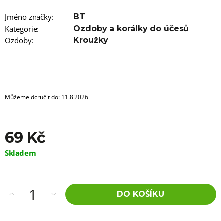
u
j
Jméno značky
:
BT
e
m
Kategorie
:
Ozdoby a korálky do účesů
e
Ozdoby
:
Kroužky
100%
EZ
KANEKALON
FR6B
89
Můžeme doručit do:
11.8.2026
Kč
Původně:
149
Kč
69 Kč
Měrná
Skladem
cena:
DO KOŠÍKU