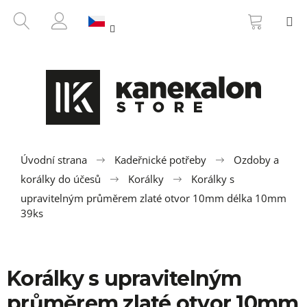
K
Přejít
NÁKUP
HLEDAT
M
na
KOŠÍK
o
ZPĚT
ZPĚT
obsah
PŘIHLÁŠENÍ
š
í
C
k
o
p
o
t
ř
Úvodní strana
Kadeřnické potřeby
Ozdoby a
e
korálky do účesů
Korálky
Korálky s
b
upravitelným průměrem zlaté otvor 10mm délka 10mm
u
39ks
j
e
t
Korálky s upravitelným
e
průměrem zlaté otvor 10mm
n