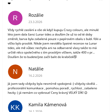
❤️
Rozálie
R
Hodnocení obchodu je 3 z 5 hvězdiček.
23.3.2026
Vždy rychlé zaslání a vše ok když kupuju Crazy colours, ale minulé
léto jsem dala šanci Lunar tides a doufám že už to od té doby
změnili, barva byla zabalená pouze v papírovém obalu s bubl. fólii a
víčko bylo prasklé. Nikde jsem neviděla špatné recenze na Lunar
tides, ale mě vůbec nechytla ani na odbarvené vlasy takže to má
určitě něco společného s tím prasklým víčkem, takže 400 v pr...
Doufám že to budete/jste začli balit do krabiček😼
Natálie
N
Hodnocení obchodu je 5 z 5 hvězdiček.
16.2.2026
Já jsem tady vždycky byla nesmírně spokojená :) vždycky skvělá ..
profesionální komunikace , pomohou poradí , rychlost , zabaleno
hezky :) já nemám co vytknout! Ceny krásný VELKÝ DÍK! 😉
Kamila Kámenová
KK
Hodnocení obchodu je 5 z 5 hvězdiček.
16.1.2026