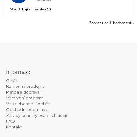
Moc děkuji za rychlost! :)
Zobrazit další hodnocení
Z
á
Informace
p
O nás
a
Kamenná prodejna
t
Platba a doprava
Věrnostní program
í
Velkoobchodní odběr
Obchodní podmínky
Zásady ochrany osobních údajů
FAQ
Kontakt