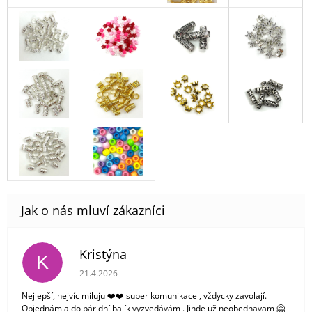
Kristýna
K
Hodnocení obchodu je 5 z 5 hvězdiček.
21.4.2026
Nejlepší, nejvíc miluju ❤️❤️ super komunikace , vždycky zavolají.
Objednám a do pár dní balík vyzvedávám . Jinde už neobednavam 🤗