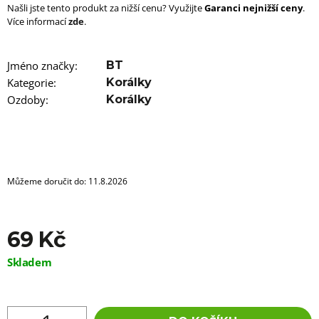
u
Našli jste tento produkt za nižší cenu? Využijte
Garanci nejnižší ceny
.
j
Více informací
zde
.
e
m
e
Jméno značky
:
BT
Kategorie
:
Korálky
100%
JUMBO
Ozdoby
:
Korálky
BRAID
KANEKALON
60
SUPERBRAID
99
Kč
Můžeme doručit do:
11.8.2026
Původně:
149
Kč
69 Kč
Měrná
Skladem
cena: