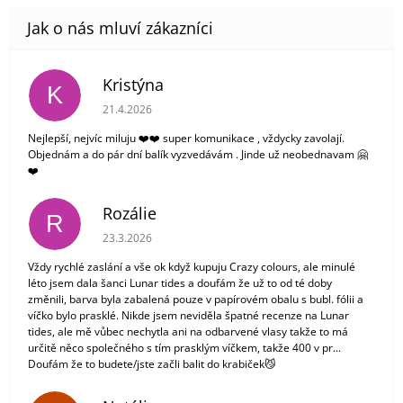
Kristýna
K
Hodnocení obchodu je 5 z 5 hvězdiček.
21.4.2026
Nejlepší, nejvíc miluju ❤️❤️ super komunikace , vždycky zavolají.
Objednám a do pár dní balík vyzvedávám . Jinde už neobednavam 🤗
❤️
Rozálie
R
Hodnocení obchodu je 3 z 5 hvězdiček.
23.3.2026
Vždy rychlé zaslání a vše ok když kupuju Crazy colours, ale minulé
léto jsem dala šanci Lunar tides a doufám že už to od té doby
změnili, barva byla zabalená pouze v papírovém obalu s bubl. fólii a
víčko bylo prasklé. Nikde jsem neviděla špatné recenze na Lunar
tides, ale mě vůbec nechytla ani na odbarvené vlasy takže to má
určitě něco společného s tím prasklým víčkem, takže 400 v pr...
Doufám že to budete/jste začli balit do krabiček😼