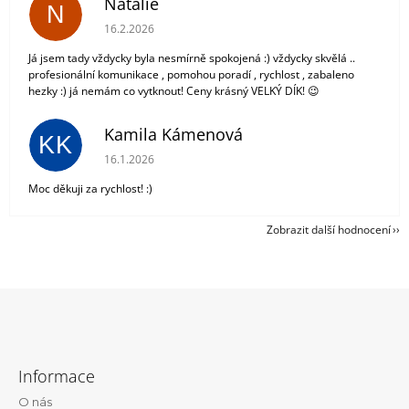
Natálie
N
Hodnocení obchodu je 5 z 5 hvězdiček.
16.2.2026
Já jsem tady vždycky byla nesmírně spokojená :) vždycky skvělá ..
profesionální komunikace , pomohou poradí , rychlost , zabaleno
hezky :) já nemám co vytknout! Ceny krásný VELKÝ DÍK! 😉
Kamila Kámenová
KK
Hodnocení obchodu je 5 z 5 hvězdiček.
16.1.2026
Moc děkuji za rychlost! :)
Zobrazit další hodnocení
Z
á
Informace
p
O nás