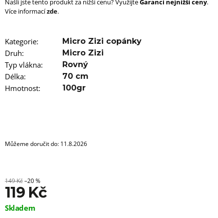
u
Našli jste tento produkt za nižší cenu? Využijte
Garanci nejnižší ceny
.
j
Více informací
zde
.
e
m
e
Kategorie
:
Micro Zizi copánky
Druh
:
Micro Zizi
100%
Typ vlákna
:
Rovný
EZ
KANEKALON
Délka
:
70 cm
FR6B
Hmotnost
:
100gr
89
Kč
Původně:
149
Kč
Můžeme doručit do:
11.8.2026
149 Kč
–20 %
119 Kč
Měrná
Skladem
cena: