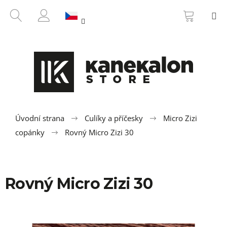
K
Přejít
NÁKUP
HLEDAT
M
na
KOŠÍK
o
ZPĚT
ZPĚT
obsah
PŘIHLÁŠENÍ
š
í
C
k
o
p
o
t
ř
Úvodní strana
Culíky a příčesky
Micro Zizi
e
copánky
Rovný Micro Zizi 30
b
u
j
Rovný Micro Zizi 30
e
t
e
n