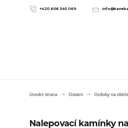
K
Přejít
na
o
+420 606 545 069
info@kaneka
ZPĚT
ZPĚT
obsah
DO
DO
š
OBCHODU
OBCHODU
í
k
Úvodní strana
Ostatní
Ozdoby na obličej
Nalepovací kamínky na
100% JUMBO BRAID KANEKALON 22