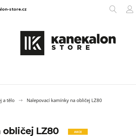
HLEDA
lon-store.cz
P
Co potřebujete najít?
HLEDAT
Doporučujeme
 a tělo
Nalepovací kamínky na obličej LZ80
 obličej LZ80
100% EZ KANEKALON 1
100% JUMBO BR
AKCE