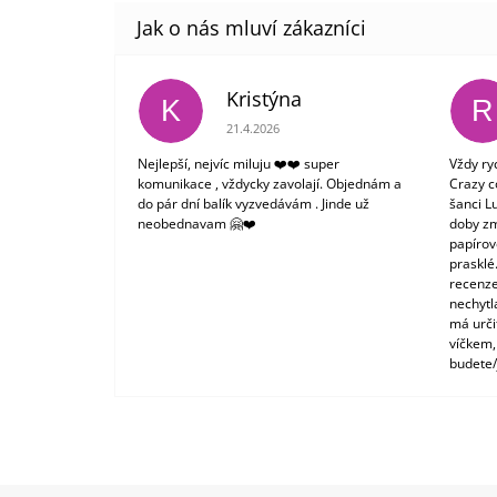
Kristýna
K
R
Hodnocení obchodu je 5 z 5 hvězdiček.
21.4.2026
Nejlepší, nejvíc miluju ❤️❤️ super
Vždy ry
komunikace , vždycky zavolají. Objednám a
Crazy c
do pár dní balík vyzvedávám . Jinde už
šanci L
neobednavam 🤗❤️
doby zm
papírové
prasklé
recenze
nechytl
má urči
víčkem,
budete/