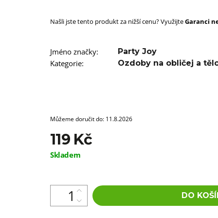
SUPERBRAID
99 Kč
Našli jste tento produkt za nižší cenu? Využijte
Původně:
149 Kč
Garanci ne
Jméno značky
:
Party Joy
Kategorie
:
Ozdoby na obličej a těl
Můžeme doručit do:
11.8.2026
119 Kč
Měrná
Skladem
cena:
DO KOŠÍ