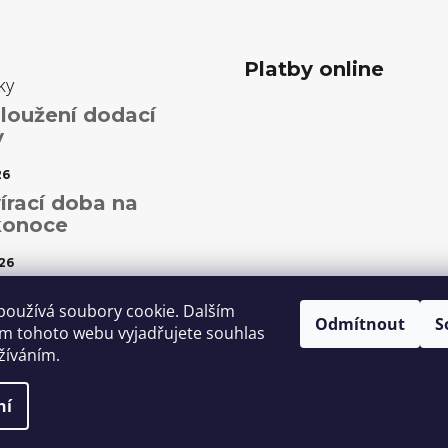
Platby online
ky
loužení dodací
y
26
írací doba na
konoce
26
ční otevírací doba
používá soubory cookie. Dalším
Odmítnout
S
5
m tohoto webu vyjadřujete souhlas
užíváním.
ní
it nastavení cookies