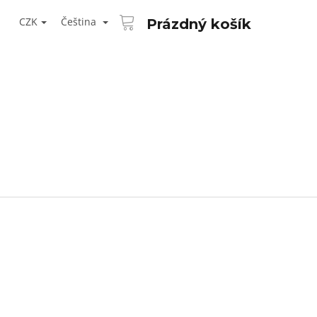
NÁKUPNÍ
T
KOŠÍK
CZK
Čeština
Prázdný košík
ŘIHLÁŠENÍ
Následující
AID KANEKALON 1