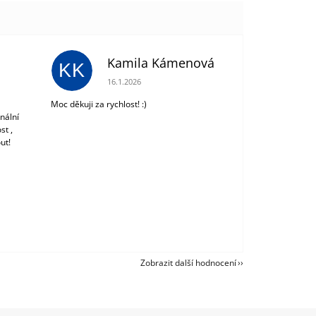
Kamila Kámenová
KK
 z 5 hvězdiček.
Hodnocení obchodu je 5 z 5 hvězdiček.
16.1.2026
Moc děkuji za rychlost! :)
nální
st ,
ut!
Zobrazit další hodnocení