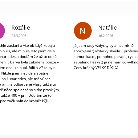
Rozálie
Natálie
N
Hodnocení obchodu je 3 z 5 hvězdiček.
Hodnocení obchodu je 5
23.3.2026
16.2.2026
chlé zaslání a vše ok když kupuju
Já jsem tady vždycky byla nesmírně
olours, ale minulé léto jsem dala
spokojená :) vždycky skvělá .. profesio
unar tides a doufám že už to od té
komunikace , pomohou poradí , rychlo
ěnili, barva byla zabalená pouze v
zabaleno hezky :) já nemám co vytkno
m obalu s bubl. fólii a víčko bylo
Ceny krásný VELKÝ DÍK! 😉
. Nikde jsem neviděla špatné
 na Lunar tides, ale mě vůbec
a ani na odbarvené vlasy takže to
tě něco společného s tím prasklým
 takže 400 v pr... Doufám že to
jste začli balit do krabiček😼