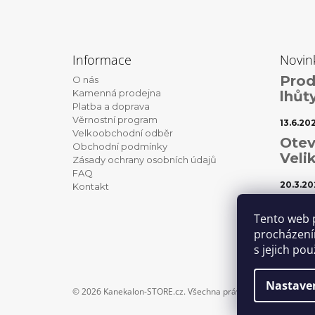
Z
á
Informace
Novin
p
Prod
O nás
a
Kamenná prodejna
lhůt
t
Platba a doprava
Věrnostní program
í
13.6.20
Velkoobchodní odběr
Otev
Obchodní podmínky
Veli
Zásady ochrany osobních údajů
FAQ
20.3.20
Kontakt
Váno
Tento web 
1.12.202
procházení
s jejich po
Nastave
© 2026 Kanekalon-STORE.cz. Všechna práva vyhrazena.
Uprav