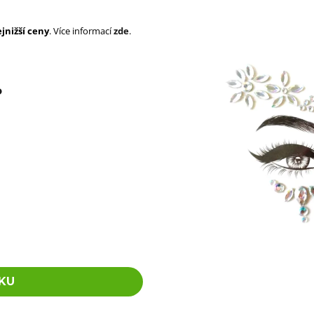
SUPERBRAID
105 Kč
Původně:
149 Kč
99 Kč
jnižší ceny
. Více informací
zde
.
Původně:
149 K
o
KU