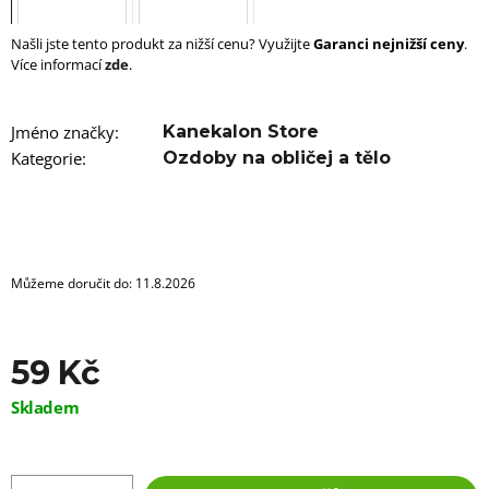
u
j
e
Našli jste tento produkt za nižší cenu? Využijte
Garanci nejnižší ceny
.
m
Více informací
zde
.
e
100%
Jméno značky
:
Kanekalon Store
EZ
Kategorie
:
Ozdoby na obličej a tělo
KANEKALON
4
105
Kč
Původně:
149
Můžeme doručit do:
11.8.2026
Kč
59 Kč
Měrná
Skladem
cena: