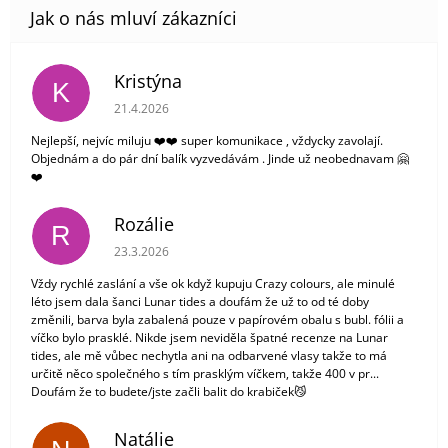
Kristýna
K
Hodnocení obchodu je 5 z 5 hvězdiček.
21.4.2026
Nejlepší, nejvíc miluju ❤️❤️ super komunikace , vždycky zavolají.
Objednám a do pár dní balík vyzvedávám . Jinde už neobednavam 🤗
❤️
Rozálie
R
Hodnocení obchodu je 3 z 5 hvězdiček.
23.3.2026
Vždy rychlé zaslání a vše ok když kupuju Crazy colours, ale minulé
léto jsem dala šanci Lunar tides a doufám že už to od té doby
změnili, barva byla zabalená pouze v papírovém obalu s bubl. fólii a
víčko bylo prasklé. Nikde jsem neviděla špatné recenze na Lunar
tides, ale mě vůbec nechytla ani na odbarvené vlasy takže to má
určitě něco společného s tím prasklým víčkem, takže 400 v pr...
Doufám že to budete/jste začli balit do krabiček😼
Natálie