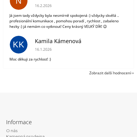
N
Hodnocení obchodu je 5 z 5 hvězdiček.
16.2.2026
Já jsem tady vždycky byla nesmírně spokojená :) vždycky skvělá ..
profesionální komunikace , pomohou poradí , rychlost , zabaleno
hezky :) já nemám co vytknout! Ceny krásný VELKÝ DÍK! 😉
Kamila Kámenová
KK
Hodnocení obchodu je 5 z 5 hvězdiček.
16.1.2026
Moc děkuji za rychlost! :)
Zobrazit další hodnocení
Z
á
Informace
p
O nás
a
Kamenná prodejna