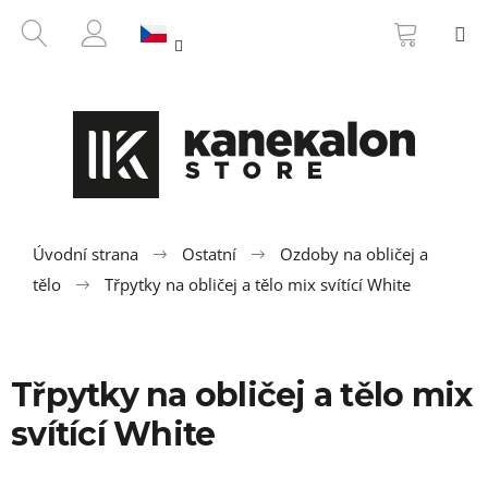
K
Přejít
NÁKUP
HLEDAT
M
na
KOŠÍK
o
ZPĚT
ZPĚT
obsah
PŘIHLÁŠENÍ
š
í
C
k
o
p
o
t
ř
Úvodní strana
Ostatní
Ozdoby na obličej a
e
tělo
Třpytky na obličej a tělo mix svítící White
b
u
j
Třpytky na obličej a tělo mix
e
t
svítící White
e
n