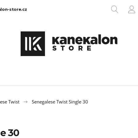
HLEDA
lon-store.cz
P
Co potřebujete najít?
HLEDAT
Doporučujeme
ese Twist
Senegalese Twist Single 30
e 30
100% EZ KANEKALON 1
100% JUMBO BR