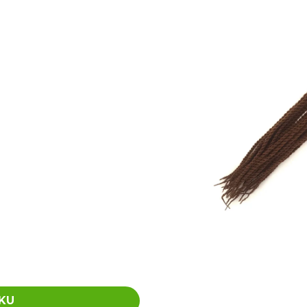
SUPERBRAID
105 Kč
Původně:
149 Kč
99 Kč
Původně:
149 K
KU