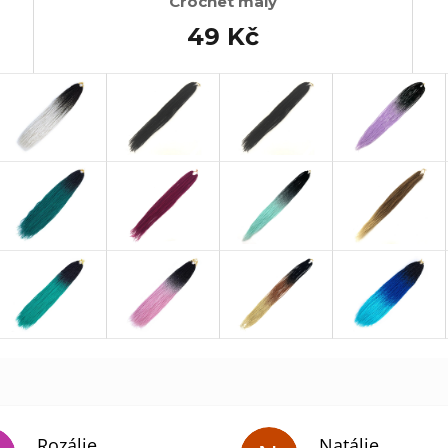
Crochet malý
49 Kč
Rozálie
Natálie