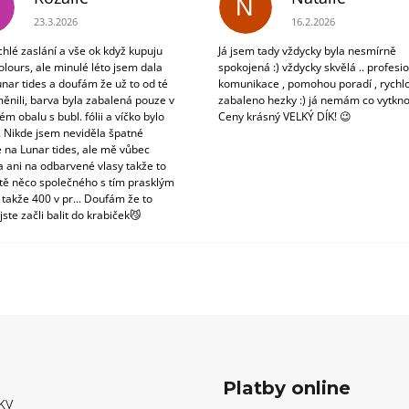
N
Hodnocení obchodu je 3 z 5 hvězdiček.
Hodnocení obchodu je 5
23.3.2026
16.2.2026
chlé zaslání a vše ok když kupuju
Já jsem tady vždycky byla nesmírně
olours, ale minulé léto jsem dala
spokojená :) vždycky skvělá .. profesio
unar tides a doufám že už to od té
komunikace , pomohou poradí , rychlo
ěnili, barva byla zabalená pouze v
zabaleno hezky :) já nemám co vytkno
m obalu s bubl. fólii a víčko bylo
Ceny krásný VELKÝ DÍK! 😉
. Nikde jsem neviděla špatné
 na Lunar tides, ale mě vůbec
a ani na odbarvené vlasy takže to
tě něco společného s tím prasklým
 takže 400 v pr... Doufám že to
jste začli balit do krabiček😼
Platby online
ky