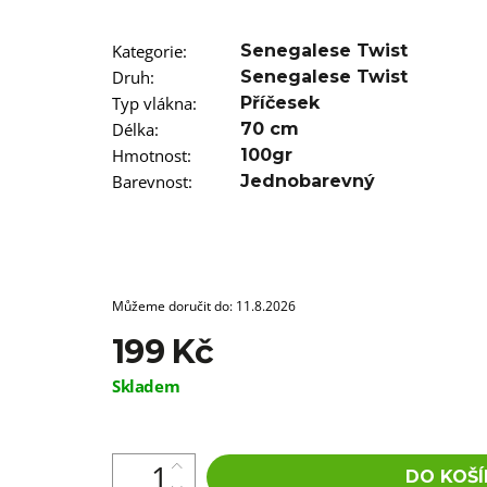
SUPERBRAID
99 Kč
Původně:
149 Kč
Kategorie
:
Senegalese Twist
Druh
:
Senegalese Twist
Typ vlákna
:
Příčesek
Délka
:
70 cm
Hmotnost
:
100gr
Barevnost
:
Jednobarevný
Můžeme doručit do:
11.8.2026
199 Kč
Měrná
Skladem
cena:
DO KOŠÍ