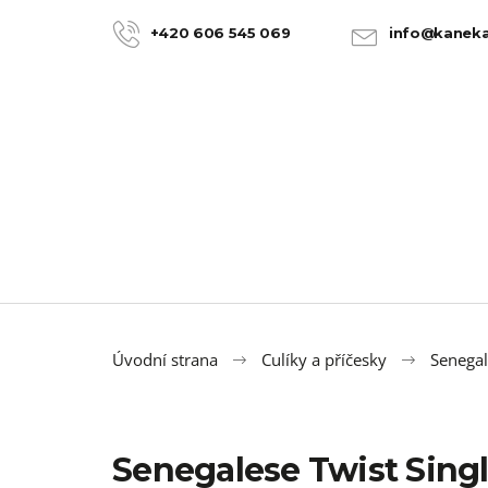
K
Přejít
na
o
+420 606 545 069
info@kaneka
ZPĚT
ZPĚT
obsah
DO
DO
š
OBCHODU
OBCHODU
í
k
Úvodní strana
Culíky a příčesky
Senegal
Senegalese Twist Singl
100% JUMBO BRAID KANEKALON 22