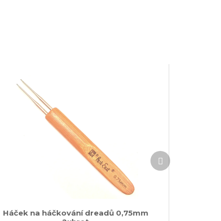
Další
produkt
Háček na háčkování dreadů 0,75mm