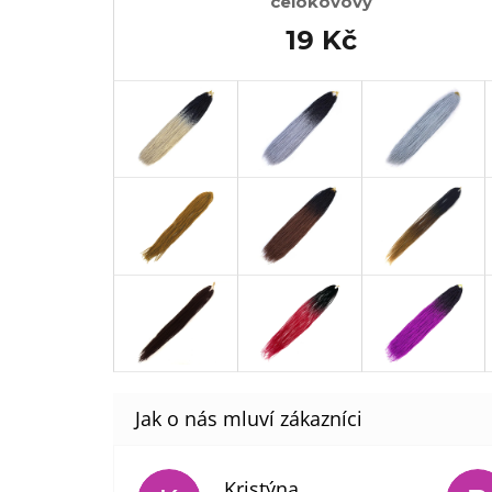
celokovový
19 Kč
Kristýna