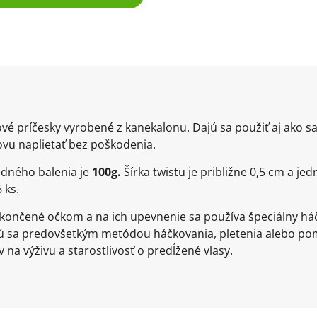
vé príčesky vyrobené z kanekalonu. Dajú sa použiť aj ako s
ovu naplietať bez poškodenia.
dného balenia je
100
g.
Šírka twistu je približne 0,5 cm a j
 ks.
ončené očkom a na ich upevnenie sa používa špeciálny háči
jú sa predovšetkým metódou háčkovania, pletenia alebo pom
na výživu a starostlivosť o predĺžené vlasy.