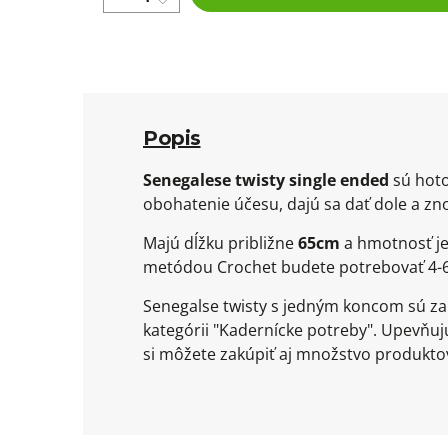
Popis
Senegalese twisty single ended
sú hoto
obohatenie účesu, dajú sa dať dole a zn
Majú dĺžku približne
65cm
a hmotnosť je
metódou Crochet budete potrebovať 4-6
Senegalse twisty s jedným koncom sú zak
kategórii "Kadernícke potreby". Upevňu
si môžete zakúpiť aj množstvo produktov 