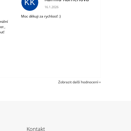
KK
 z 5 hvězdiček.
Hodnocení obchodu je 5 z 5 hvězdiček.
16.1.2026
Moc děkuji za rychlost! :)
nální
st ,
ut!
Zobrazit další hodnocení
Kontakt