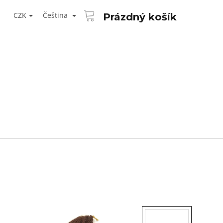
NÁKUPNÍ
T
KOŠÍK
CZK
Čeština
Prázdný košík
ŘIHLÁŠENÍ
Následující
AID KANEKALON 1