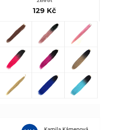
2xhrot
129 Kč
Kamila Kámenová