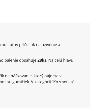
amostatný príčesok na oživenie a
edno balenie obsahuje
28
ks
. Na celú hlavu
k na háčkovanie, ktorý nájdete v
ocou gumičiek. V kategórii "Kozmetika"