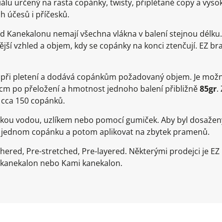
álu určený na rasta copánky, twisty, připlétané copy a vysok
h účesů i příčesků.
d Kanekalonu nemají všechna vlákna v balení stejnou délku
jší vzhled a objem, kdy se copánky na konci ztenčují. EZ br
e při pletení a dodává copánkům požadovaný objem. Je možn
0cm po přeložení a hmotnost jednoho balení přibližně
85gr
.
 cca 150 copánků.
rkou vodou, uzlíkem nebo pomocí gumiček. Aby byl dosažen
a jednom copánku a potom aplikovat na zbytek pramenů.
thered, Pre-stretched, Pre-layered. Některými prodejci je E
 kanekalon nebo Kami kanekalon.