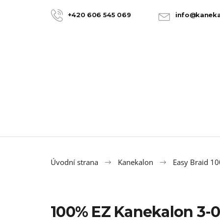
K
Přejít
na
o
+420 606 545 069
info@kaneka
ZPĚT
ZPĚT
obsah
DO
DO
š
OBCHODU
OBCHODU
í
k
Úvodní strana
Kanekalon
Easy Braid 1
100% EZ Kanekalon 3-
100% JUMBO BRAID KANEKALON 22