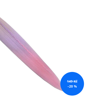
č
149 Kč
–20 %