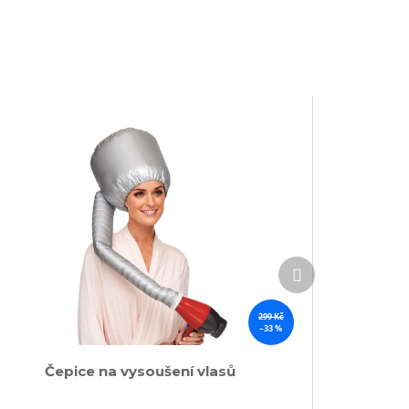
Další
produkt
299 Kč
–33 %
Čepice na vysoušení vlasů