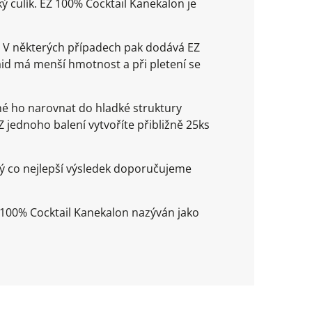
ý culík. EZ 100% Cocktail Kanekalon je
. V některých případech pak dodává EZ
aid má menší hmotnost a při pletení se
é ho narovnat do hladké struktury
 Z jednoho balení vytvoříte přibližně 25ks
ý co nejlepší výsledek doporučujeme
Z 100% Cocktail Kanekalon nazýván jako