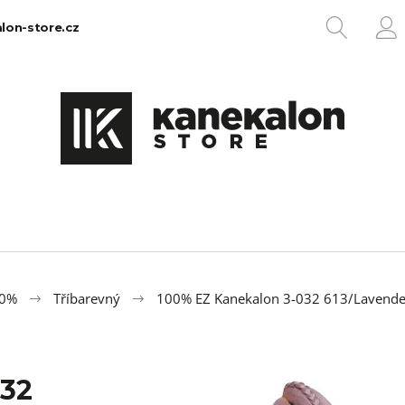
HLEDA
lon-store.cz
P
Co potřebujete najít?
HLEDAT
Doporučujeme
00%
Tříbarevný
100% EZ Kanekalon 3-032 613/Lavende
032
100% EZ KANEKALON 1
100% JUMBO BR