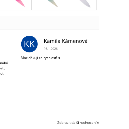
Kamila Kámenová
KK
 z 5 hvězdiček.
Hodnocení obchodu je 5 z 5 hvězdiček.
16.1.2026
Moc děkuji za rychlost! :)
nální
st ,
ut!
Zobrazit další hodnocení