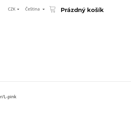
NÁKUPNÍ
T
KOŠÍK
CZK
Čeština
Prázdný košík
ŘIHLÁŠENÍ
r/L-pink
Následující
AID KANEKALON 1