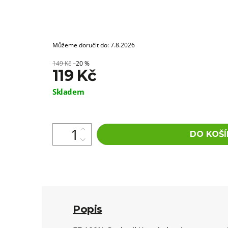
Můžeme doručit do:
7.8.2026
149 Kč
–20 %
119 Kč
Měrná
Skladem
cena:
DO KOŠÍ
Popis