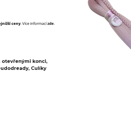
SUPERBRAID
105 Kč
Původně:
149 Kč
99 Kč
Původně:
149 K
jnižší ceny
. Více informací
zde
.
s otevřenými konci
,
eudodready
,
Culíky