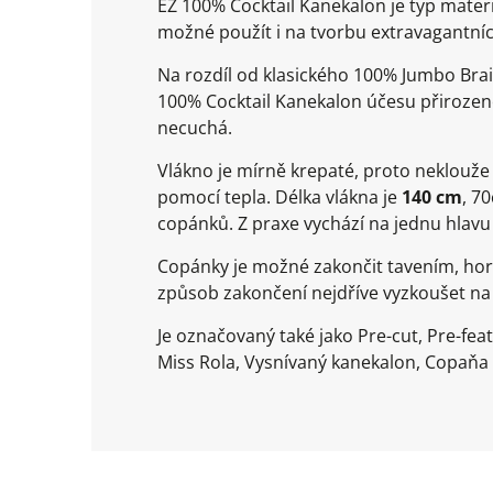
EZ 100% Cocktail Kanekalon je typ materi
možné použít i na tvorbu extravagantníc
Na rozdíl od klasického 100% Jumbo Brai
100% Cocktail Kanekalon účesu přirozeně
necuchá.
Vlákno je mírně krepaté, proto neklouž
pomocí tepla. Délka vlákna je
140 cm
, 7
copánků. Z praxe vychází na jednu hlavu
Copánky je možné zakončit tavením, ho
způsob zakončení nejdříve vyzkoušet n
Je označovaný také jako Pre-cut, Pre-fea
Miss Rola, Vysnívaný kanekalon, Copaňa