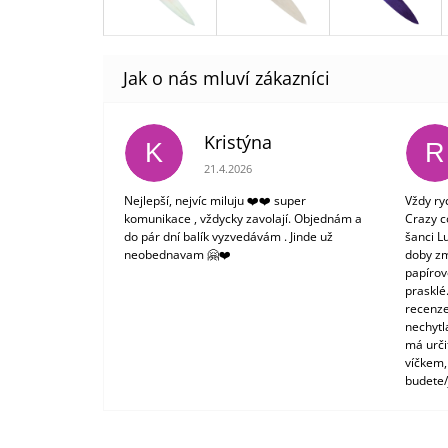
Kristýna
K
R
Hodnocení obchodu je 5 z 5 hvězdiček.
21.4.2026
Nejlepší, nejvíc miluju ❤️❤️ super
Vždy ry
komunikace , vždycky zavolají. Objednám a
Crazy c
do pár dní balík vyzvedávám . Jinde už
šanci L
neobednavam 🤗❤️
doby zm
papírové
prasklé
recenze
nechytl
má urči
víčkem,
budete/