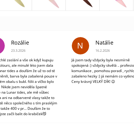
Rozálie
Natálie
N
Hodnocení obchodu je 3 z 5 hvězdiček.
Hodnocení obchodu je 5
23.3.2026
16.2.2026
chlé zaslání a vše ok když kupuju
Já jsem tady vždycky byla nesmírně
olours, ale minulé léto jsem dala
spokojená :) vždycky skvělá .. profesio
unar tides a doufám že už to od té
komunikace , pomohou poradí , rychlo
ěnili, barva byla zabalená pouze v
zabaleno hezky :) já nemám co vytkno
m obalu s bubl. fólii a víčko bylo
Ceny krásný VELKÝ DÍK! 😉
. Nikde jsem neviděla špatné
 na Lunar tides, ale mě vůbec
a ani na odbarvené vlasy takže to
tě něco společného s tím prasklým
 takže 400 v pr... Doufám že to
jste začli balit do krabiček😼