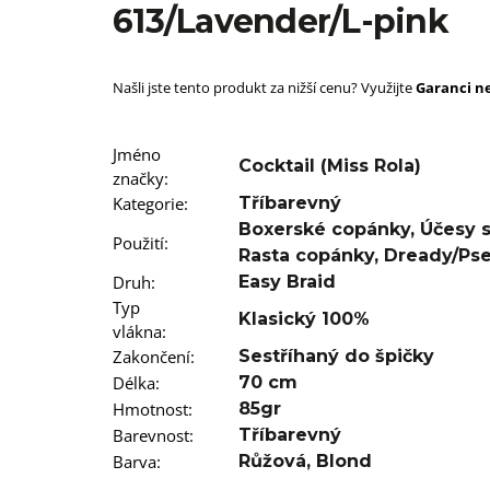
SUPERBRAID
613/Lavender/L-pink
99 Kč
Původně:
149 Kč
Našli jste tento produkt za nižší cenu? Využijte
Garanci ne
Jméno
Cocktail (Miss Rola)
značky
:
Kategorie
:
Tříbarevný
Boxerské copánky
,
Účesy 
Použití
:
Rasta copánky
,
Dready/Ps
Druh
:
Easy Braid
Typ
Klasický 100%
vlákna
:
Zakončení
:
Sestříhaný do špičky
Délka
:
70 cm
Hmotnost
:
85gr
Barevnost
:
Tříbarevný
Barva
:
Růžová
,
Blond