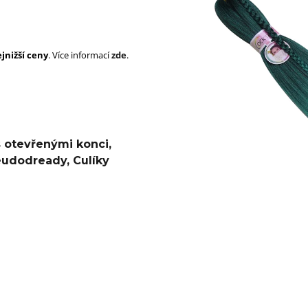
SUPERBRAID
105 Kč
Původně:
149 Kč
99 Kč
Původně:
149 K
jnižší ceny
. Více informací
zde
.
s otevřenými konci
,
eudodready
,
Culíky