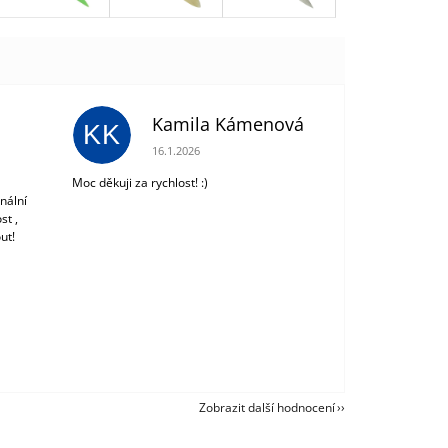
Kamila Kámenová
KK
 z 5 hvězdiček.
Hodnocení obchodu je 5 z 5 hvězdiček.
16.1.2026
Moc děkuji za rychlost! :)
nální
st ,
ut!
Zobrazit další hodnocení