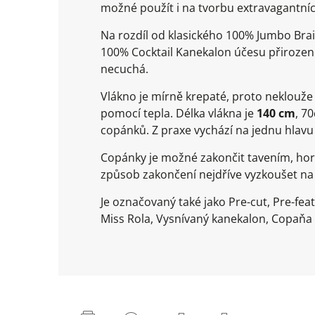
možné použít i na tvorbu extravagantníc
Na rozdíl od klasického 100% Jumbo Brai
100% Cocktail Kanekalon účesu přirozeně
necuchá.
Vlákno je mírně krepaté, proto neklouž
pomocí tepla. Délka vlákna je
140 cm
, 7
copánků. Z praxe vychází na jednu hlavu
Copánky je možné zakončit tavením, ho
způsob zakončení nejdříve vyzkoušet n
Je označovaný také jako Pre-cut, Pre-fea
Miss Rola, Vysnívaný kanekalon, Copaňa