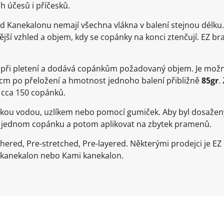
h účesů i příčesků.
d Kanekalonu nemají všechna vlákna v balení stejnou délku
jší vzhled a objem, kdy se copánky na konci ztenčují. EZ br
e při pletení a dodává copánkům požadovaný objem. Je možn
0cm po přeložení a hmotnost jednoho balení přibližně
85gr
.
 cca 150 copánků.
rkou vodou, uzlíkem nebo pomocí gumiček. Aby byl dosažen
a jednom copánku a potom aplikovat na zbytek pramenů.
thered, Pre-stretched, Pre-layered. Některými prodejci je E
 kanekalon nebo Kami kanekalon.