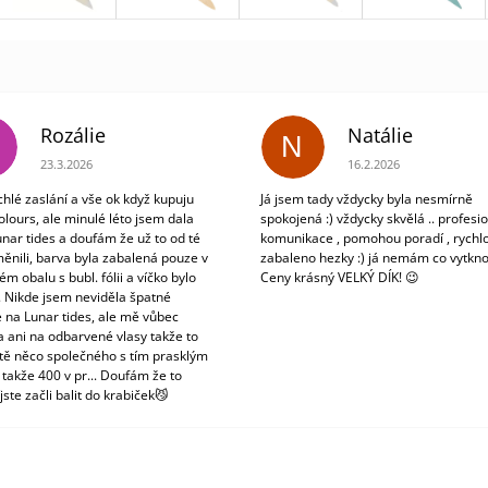
Rozálie
Natálie
N
Hodnocení obchodu je 3 z 5 hvězdiček.
Hodnocení obchodu je 5
23.3.2026
16.2.2026
chlé zaslání a vše ok když kupuju
Já jsem tady vždycky byla nesmírně
olours, ale minulé léto jsem dala
spokojená :) vždycky skvělá .. profesio
unar tides a doufám že už to od té
komunikace , pomohou poradí , rychlo
ěnili, barva byla zabalená pouze v
zabaleno hezky :) já nemám co vytkno
m obalu s bubl. fólii a víčko bylo
Ceny krásný VELKÝ DÍK! 😉
. Nikde jsem neviděla špatné
 na Lunar tides, ale mě vůbec
a ani na odbarvené vlasy takže to
tě něco společného s tím prasklým
 takže 400 v pr... Doufám že to
jste začli balit do krabiček😼