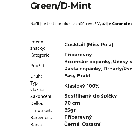
SUPERBRAID
Green/D-Mint
99 Kč
Původně:
149 Kč
Našli jste tento produkt za nižší cenu? Využijte
Garanci ne
Jméno
Cocktail (Miss Rola)
značky
:
Kategorie
:
Tříbarevný
Boxerské copánky
,
Účesy 
Použití
:
Rasta copánky
,
Dready/Ps
Druh
:
Easy Braid
Typ
Klasický 100%
vlákna
:
Zakončení
:
Sestříhaný do špičky
Délka
:
70 cm
Hmotnost
:
85gr
Barevnost
:
Tříbarevný
Barva
:
Černá
,
Ostatní