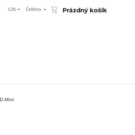
NÁKUPNÍ
T
KOŠÍK
CZK
Čeština
Prázdný košík
ŘIHLÁŠENÍ
D-Mint
Následující
AID KANEKALON 1