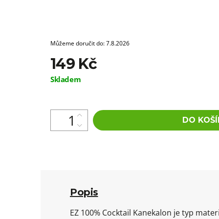
Můžeme doručit do:
7.8.2026
149 Kč
Měrná
Skladem
cena:
DO KOŠÍ
Popis
EZ 100% Cocktail Kanekalon je typ materi