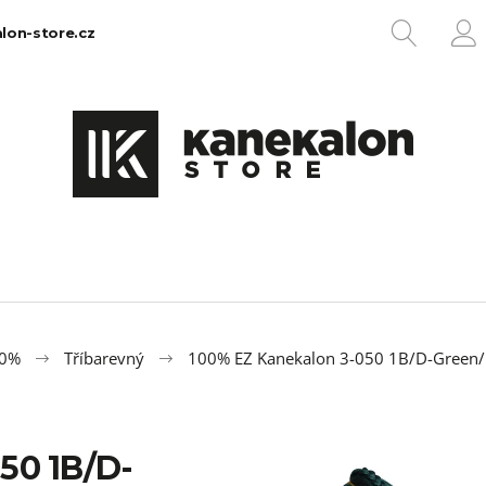
HLEDA
lon-store.cz
P
Co potřebujete najít?
HLEDAT
Doporučujeme
00%
Tříbarevný
100% EZ Kanekalon 3-050 1B/D-Green/
50 1B/D-
100% EZ KANEKALON 1
100% JUMBO BR