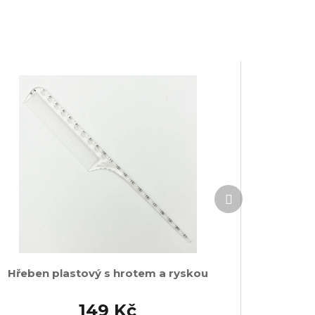
Další
produkt
Hřeben plastový s hrotem a ryskou
149 Kč