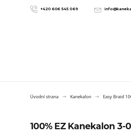
K
Přejít
na
o
+420 606 545 069
info@kaneka
ZPĚT
ZPĚT
obsah
DO
DO
š
OBCHODU
OBCHODU
í
k
Úvodní strana
Kanekalon
Easy Braid 1
100% EZ Kanekalon 3-0
100% JUMBO BRAID KANEKALON 22