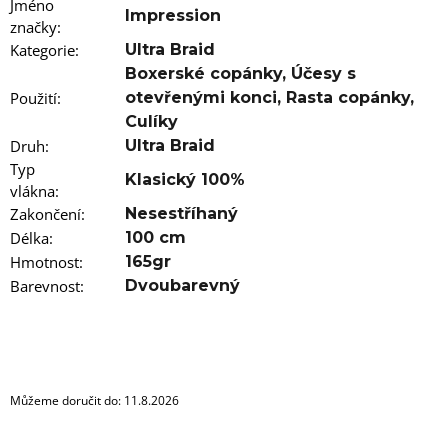
u
Jméno
Impression
j
značky
:
e
Kategorie
:
Ultra Braid
m
e
Boxerské copánky
,
Účesy s
Použití
:
otevřenými konci
,
Rasta copánky
,
100%
Culíky
JUMBO
Druh
:
Ultra Braid
BRAID
Typ
KANEKALON
Klasický 100%
22
vlákna
:
SUPERBRAID
Zakončení
:
Nesestříhaný
99
Délka
:
100 cm
Kč
Hmotnost
:
165gr
Původně:
149
Barevnost
:
Dvoubarevný
Kč
Můžeme doručit do:
11.8.2026