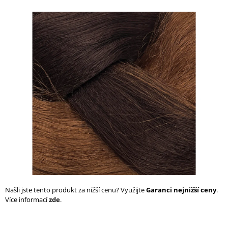
a
j
í
t
?
HLEDAT
D
o
p
o
Našli jste tento produkt za nižší cenu? Využijte
Garanci nejnižší ceny
.
r
Více informací
zde
.
u
č