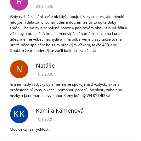
R
Hodnocení obchodu je 3 z 5 hvězdiček.
23.3.2026
Vždy rychlé zaslání a vše ok když kupuju Crazy colours, ale minulé
léto jsem dala šanci Lunar tides a doufám že už to od té doby
změnili, barva byla zabalená pouze v papírovém obalu s bubl. fólii a
víčko bylo prasklé. Nikde jsem neviděla špatné recenze na Lunar
tides, ale mě vůbec nechytla ani na odbarvené vlasy takže to má
určitě něco společného s tím prasklým víčkem, takže 400 v pr...
Doufám že to budete/jste začli balit do krabiček😼
Natálie
N
Hodnocení obchodu je 5 z 5 hvězdiček.
16.2.2026
Já jsem tady vždycky byla nesmírně spokojená :) vždycky skvělá ..
profesionální komunikace , pomohou poradí , rychlost , zabaleno
hezky :) já nemám co vytknout! Ceny krásný VELKÝ DÍK! 😉
Kamila Kámenová
KK
Hodnocení obchodu je 5 z 5 hvězdiček.
16.1.2026
Moc děkuji za rychlost! :)