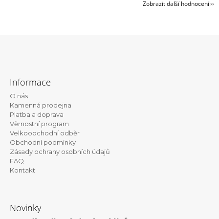
Zobrazit další hodnocení
Z
á
Informace
p
O nás
a
Kamenná prodejna
t
Platba a doprava
Věrnostní program
í
Velkoobchodní odběr
Obchodní podmínky
Zásady ochrany osobních údajů
FAQ
Kontakt
Novinky