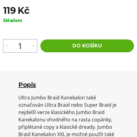
119 Kč
Měrná
Skladem
cena:
DO KOŠÍKU
Popis
Ultra Jumbo Braid Kanekalon také
označován Ultra Braid nebo Super Braid je
nejdelší verze klasického Jumbo Braid
Kanekalonu vhodného na rasta copánky,
připlétané copy a klasické dready. Jumbo
Braid Kanekalon XXL je možné použít také