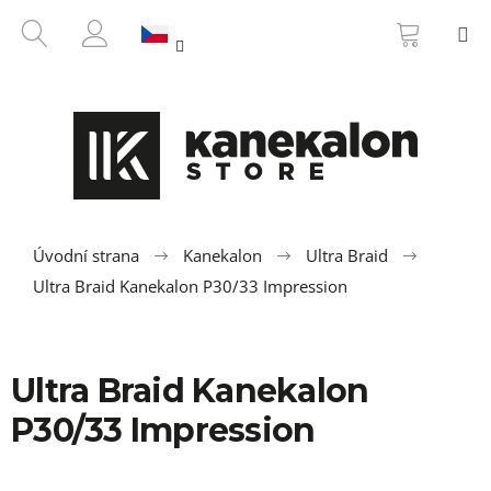
K
Přejít
NÁKUP
HLEDAT
M
na
KOŠÍK
o
ZPĚT
ZPĚT
obsah
PŘIHLÁŠENÍ
š
í
C
k
o
p
o
t
ř
Úvodní strana
Kanekalon
Ultra Braid
e
Ultra Braid Kanekalon P30/33 Impression
b
u
j
Ultra Braid Kanekalon
e
P30/33 Impression
t
e
n