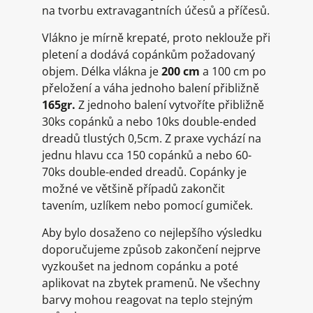
na tvorbu extravagantních účesů a příčesů.
Vlákno je mírně krepaté, proto neklouže při
pletení a dodává copánkům požadovaný
objem. Délka vlákna je
200 cm
a 100 cm po
přeložení a váha jednoho balení přibližně
165gr.
Z jednoho balení vytvoříte přibližně
30ks copánků a nebo 10ks double-ended
dreadů tlustých 0,5cm. Z praxe vychází na
jednu hlavu cca 150 copánků a nebo 60-
70ks double-ended dreadů. Copánky je
možné ve většině případů zakončit
tavením, uzlíkem nebo pomocí gumiček.
Aby bylo dosaženo co nejlepšího výsledku
doporučujeme způsob zakončení nejprve
vyzkoušet na jednom copánku a poté
aplikovat na zbytek pramenů. Ne všechny
barvy mohou reagovat na teplo stejným