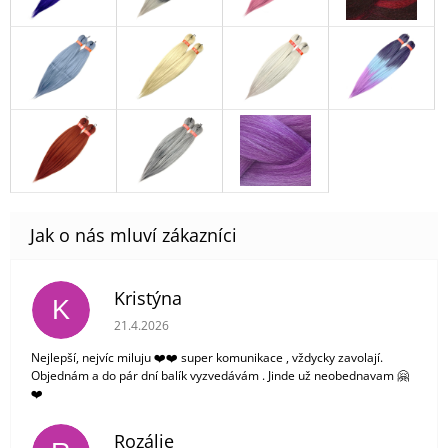
Kristýna
K
Hodnocení obchodu je 5 z 5 hvězdiček.
21.4.2026
Nejlepší, nejvíc miluju ❤️❤️ super komunikace , vždycky zavolají.
Objednám a do pár dní balík vyzvedávám . Jinde už neobednavam 🤗
❤️
Rozálie