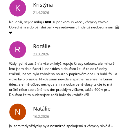
Kristýna
K
Hodnocení obchodu je 5 z 5 hvězdiček.
21.4.2026
Nejlepší, nejvíc miluju ❤️❤️ super komunikace , vždycky zavolají.
Objednám a do pár dní balík vyzvedávám . Jinde už neobednavam 🤗
❤️
Rozálie
R
Hodnocení obchodu je 3 z 5 hvězdiček.
23.3.2026
Vždy rychlé zaslání a vše ok když kupuju Crazy colours, ale minulé
léto jsem dala šanci Lunar tides a doufám že už to od té doby
změnili, barva byla zabalená pouze v papírovém obalu s bubl. fólii a
víčko bylo prasklé. Nikde jsem neviděla špatné recenze na Lunar
tides, ale mě vůbec nechytla ani na odbarvené vlasy takže to má
určitě něco společného s tím prasklým víčkem, takže 400 v pr...
Doufám že to budete/jste začli balit do krabiček😼
Natálie
N
Hodnocení obchodu je 5 z 5 hvězdiček.
16.2.2026
Já jsem tady vždycky byla nesmírně spokojená :) vždycky skvělá ..