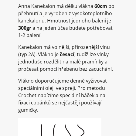
Anna Kanekalon má délku vlákna
60cm
po
přehnutí a je vyroben z vysokoteplotního
kanekalonu. Hmotnost jednoho balení je
300gr
a na jeden účes budete potřebovat
1-2 balení.
Kanekalon má volnější, přirozenější vlnu
(typ 2A). Vlákno je
česací
, tudíž lze vlnky
jednoduše rozdělit na malé pramínky a
pročesat pomocí hřebenu bez zacuchání.
Vlákno doporučujeme denně vyživovat
speciálními oleji ve spreji. Pro metodu
Crochet nabízíme speciální háček a na
fixaci copánků se nejčastěji používají
gumičky.