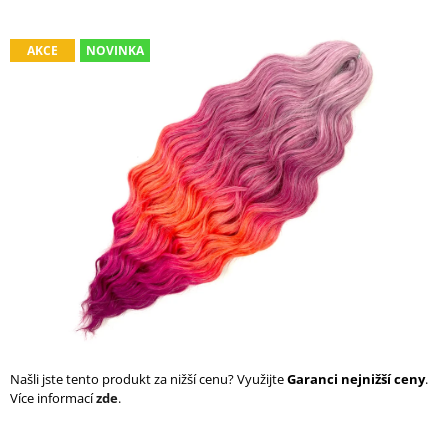
a
j
AKCE
NOVINKA
í
t
?
HLEDAT
D
o
p
o
Našli jste tento produkt za nižší cenu? Využijte
Garanci nejnižší ceny
.
r
Více informací
zde
.
u
č