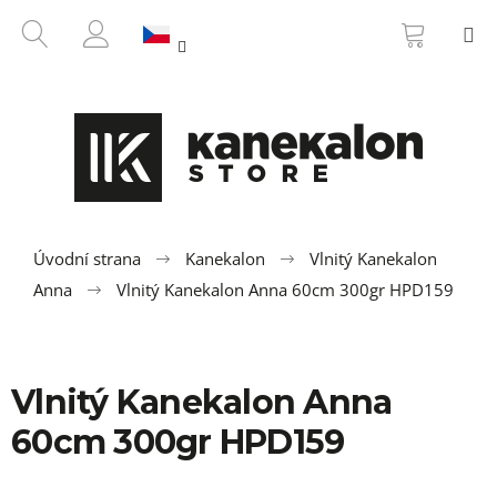
K
Přejít
NÁKUP
HLEDAT
M
na
KOŠÍK
o
ZPĚT
ZPĚT
obsah
PŘIHLÁŠENÍ
š
í
C
k
o
p
o
t
ř
Úvodní strana
Kanekalon
Vlnitý Kanekalon
e
Anna
Vlnitý Kanekalon Anna 60cm 300gr HPD159
b
u
j
Vlnitý Kanekalon Anna
e
t
60cm 300gr HPD159
e
n