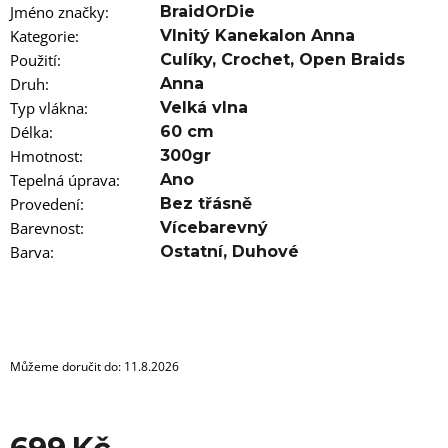
u
Jméno značky
:
BraidOrDie
j
Kategorie
e
:
Vlnitý Kanekalon Anna
m
Použití
:
Culíky
,
Crochet
,
Open Braids
e
Druh
:
Anna
Typ vlákna
:
Velká vlna
100%
Délka
:
60 cm
JUMBO
BRAID
Hmotnost
:
300gr
KANEKALON
Tepelná úprava
:
Ano
22
Provedení
:
Bez třásně
SUPERBRAID
Barevnost
:
Vícebarevný
99
Kč
Barva
:
Ostatní
,
Duhové
Původně:
149
Kč
Můžeme doručit do:
11.8.2026