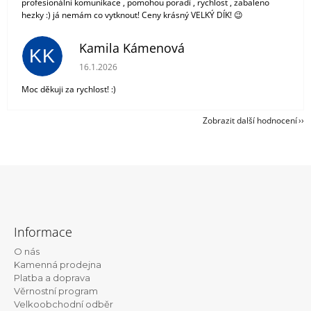
profesionální komunikace , pomohou poradí , rychlost , zabaleno
hezky :) já nemám co vytknout! Ceny krásný VELKÝ DÍK! 😉
Kamila Kámenová
KK
Hodnocení obchodu je 5 z 5 hvězdiček.
16.1.2026
Moc děkuji za rychlost! :)
Zobrazit další hodnocení
Z
á
Informace
p
O nás
a
Kamenná prodejna
t
Platba a doprava
Věrnostní program
í
Velkoobchodní odběr