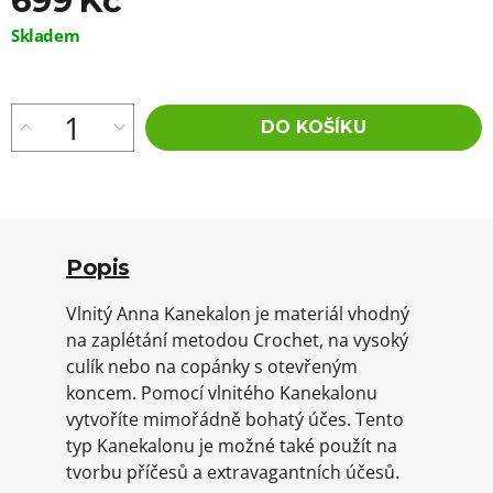
699 Kč
Měrná
Skladem
cena:
DO KOŠÍKU
Popis
Vlnitý Anna Kanekalon je materiál vhodný
na zaplétání metodou Crochet, na vysoký
culík nebo na copánky s otevřeným
koncem. Pomocí vlnitého Kanekalonu
vytvoříte mimořádně bohatý účes. Tento
typ Kanekalonu je možné také použít na
tvorbu příčesů a extravagantních účesů.