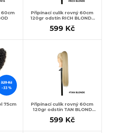
ný 60cm
Připínací culík rovný 60cm
 BOD
120gr odstín RICH BLONDE
BOD
599 Kč
329 Kč
–33 %
el 75cm
Připínací culík rovný 60cm
120gr odstín TAN BLOND
BOD
599 Kč