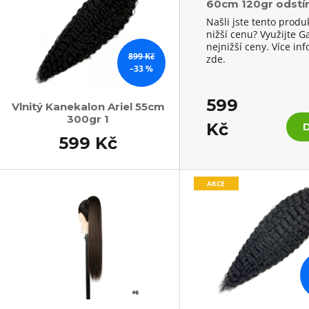
60cm 120gr odstí
BOD
Našli jste tento produ
nižší cenu? Využijte G
nejnižší ceny. Více in
899 Kč
zde.
–33 %
S
599
Vlnitý Kanekalon Ariel 55cm
300gr 1
Kč
599 Kč
AKCE