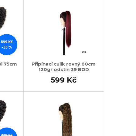
899 Kč
–33 %
el 75cm
Připínací culík rovný 60cm
120gr odstín 39 BOD
599 Kč
329 Kč