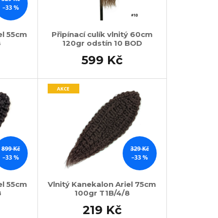
–33 %
el 55cm
Připínací culík vlnitý 60cm
8
120gr odstín 10 BOD
599 Kč
AKCE
899 Kč
329 Kč
–33 %
–33 %
el 55cm
Vlnitý Kanekalon Ariel 75cm
8
100gr T1B/4/8
219 Kč