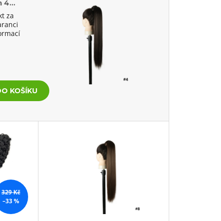
n 4
kt za
aranci
formací
kladem
DO KOŠÍKU
329 Kč
–33 %