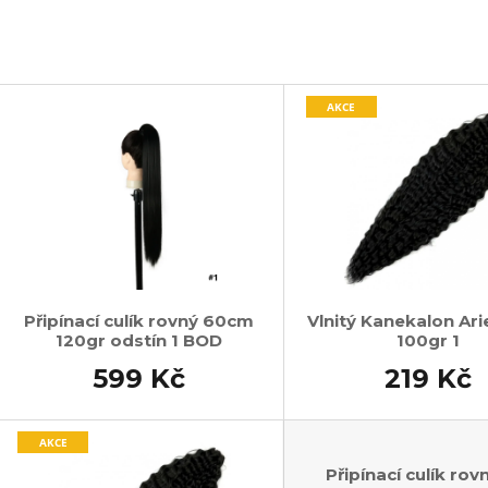
SUPERBRAID
105 Kč
Původně:
149 Kč
99 Kč
Původně:
149 K
V
AKCE
ý
p
s
p
r
o
d
Připínací culík rovný 60cm
Vlnitý Kanekalon Ari
120gr odstín 1 BOD
100gr 1
u
k
599 Kč
219 Kč
t
ů
AKCE
Připínací culík rov