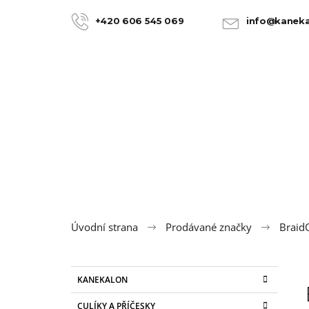
K
Přejít
na
o
+420 606 545 069
info@kaneka
ZPĚT
ZPĚT
obsah
DO
DO
š
OBCHODU
OBCHODU
í
k
Úvodní strana
Prodávané značky
Braid
P
K
Přeskočit
KANEKALON
a
kategorie
o
t
100% JUMBO BRAID KANEKALON 22
CULÍKY A PŘÍČESKY