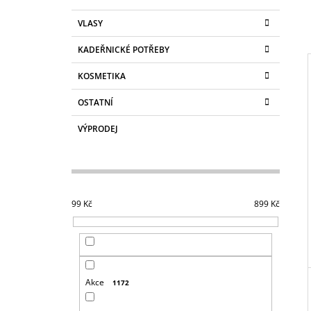
s
e
SUPERBRAID
g
t
99 Kč
VLASY
o
Původně:
149 Kč
r
r
a
KADEŘNICKÉ POTŘEBY
i
e
n
KOSMETIKA
n
OSTATNÍ
í
i
p
VÝPRODEJ
a
n
e
l
99
Kč
899
Kč
Akce
1172