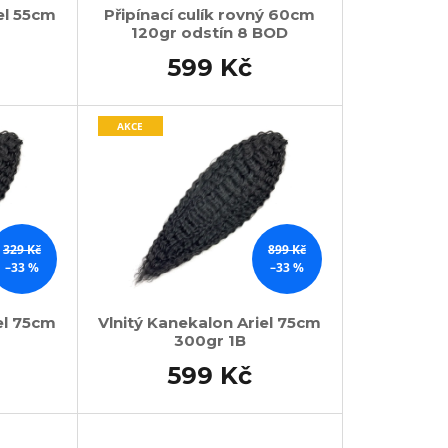
el 55cm
Připínací culík rovný 60cm
120gr odstín 8 BOD
599 Kč
AKCE
329 Kč
899 Kč
–33 %
–33 %
el 75cm
Vlnitý Kanekalon Ariel 75cm
300gr 1B
599 Kč