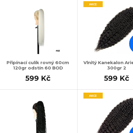
AKCE
Připínací culík rovný 60cm
Vlnitý Kanekalon Ari
120gr odstín 60 BOD
300gr 2
599 Kč
599 Kč
AKCE