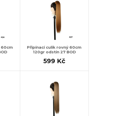
ný 60cm
Připínací culík rovný 60cm
 BOD
120gr odstín 27 BOD
599 Kč