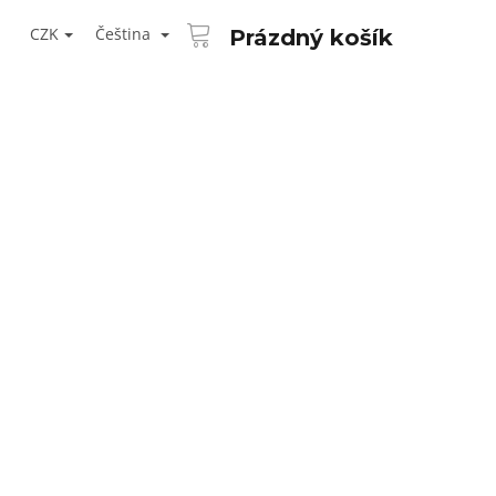
NÁKUPNÍ
T
KOŠÍK
CZK
Čeština
Prázdný košík
ŘIHLÁŠENÍ
Následující
AID KANEKALON 1