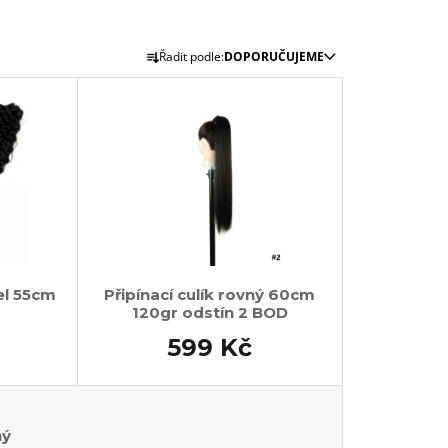
Ř
č
Řadit podle:
DOPORUČUJEME
a
z
e
n
í
p
r
o
d
el 55cm
Připínací culík rovný 60cm
u
120gr odstín 2 BOD
k
599 Kč
t
ů
ný