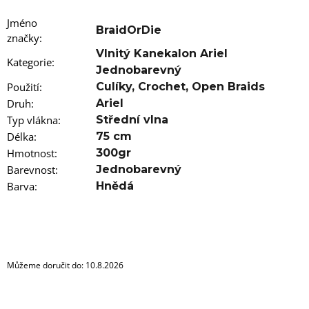
u
j
Jméno
e
BraidOrDie
značky
m
:
e
Vlnitý Kanekalon Ariel
Kategorie
:
Jednobarevný
100%
Použití
:
Culíky
,
Crochet
,
Open Braids
EZ
Druh
:
Ariel
KANEKALON
FR8
Typ vlákna
:
Střední vlna
89
Délka
:
75 cm
Kč
Hmotnost
:
300gr
Původně:
Barevnost
:
Jednobarevný
149
Kč
Barva
:
Hnědá
Můžeme doručit do:
10.8.2026