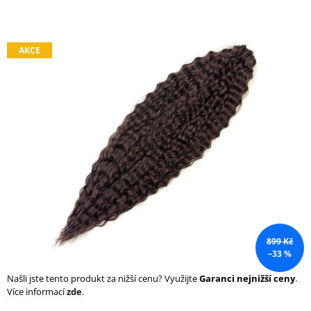
a
j
í
AKCE
t
?
HLEDAT
D
o
899 Kč
p
–33 %
o
r
Našli jste tento produkt za nižší cenu? Využijte
Garanci nejnižší ceny
.
u
Více informací
zde
.
č