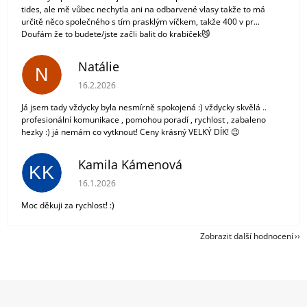
tides, ale mě vůbec nechytla ani na odbarvené vlasy takže to má
určitě něco společného s tím prasklým víčkem, takže 400 v pr...
Doufám že to budete/jste začli balit do krabiček😼
Natálie
N
Hodnocení obchodu je 5 z 5 hvězdiček.
16.2.2026
Já jsem tady vždycky byla nesmírně spokojená :) vždycky skvělá ..
profesionální komunikace , pomohou poradí , rychlost , zabaleno
hezky :) já nemám co vytknout! Ceny krásný VELKÝ DÍK! 😉
Kamila Kámenová
KK
Hodnocení obchodu je 5 z 5 hvězdiček.
16.1.2026
Moc děkuji za rychlost! :)
Zobrazit další hodnocení