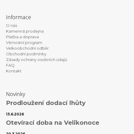
Z
á
Informace
p
O nás
a
Kamenná prodejna
t
Platba a doprava
Věrnostní program
í
Velkoobchodní odběr
Obchodní podmínky
Zásady ochrany osobních údajů
FAQ
Kontakt
Novinky
Prodloužení dodací lhůty
13.6.2026
Otevírací doba na Velikonoce
20.3.2026