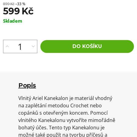
899 Kč
–33 %
599 Kč
Měrná
Skladem
cena:
DO KOŠÍKU
Popis
Vlnitý Ariel Kanekalon je materiál vhodný
na zaplétání metodou Crochet nebo
copánků s otevřeným koncem. Pomocí
vlnitého Kanekalonu vytvoříte mimořádně
bohatý účes. Tento typ Kanekalonu je
možné také použít na tvorbu příčesů a