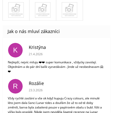
Kristýna
K
Hodnocení obchodu je 5 z 5 hvězdiček.
21.4.2026
Nejlepší, nejvíc miluju ❤️❤️ super komunikace , vždycky zavolají.
Objednám a do pár dní balík vyzvedávám . Jinde už neobednavam 🤗
❤️
Rozálie
R
Hodnocení obchodu je 3 z 5 hvězdiček.
23.3.2026
Vždy rychlé zaslání a vše ok když kupuju Crazy colours, ale minulé
léto jsem dala šanci Lunar tides a doufám že už to od té doby
změnili, barva byla zabalená pouze v papírovém obalu s bubl. fólii a
víčko bylo prasklé. Nikde jsem neviděla špatné recenze na Lunar