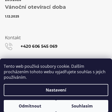
Vánoční otevírací doba
1.12.2025
Kontakt
+420 606 545 069
info@kanekalon-store.cz
Tento web používá soubory cookie. Dalším
procházením tohoto webu vyjadřujete souhlas s jejich
používáním.
Facebook
Instagram
Nastavení
Vytvořil Shoptet
© 2026 Kanekalon-STORE.cz. Všechna práva
Odmítnout
Souhlasím
vyhrazena.
Upravit nastavení cookies