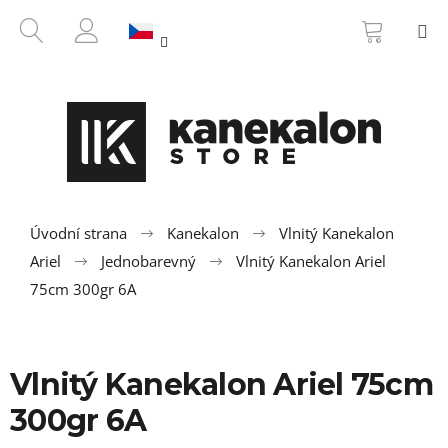
K
Přejít
NÁKUP
HLEDAT
M
na
KOŠÍK
o
ZPĚT
ZPĚT
obsah
PŘIHLÁŠENÍ
š
í
C
k
o
p
o
t
ř
Úvodní strana
Kanekalon
Vlnitý Kanekalon
e
Ariel
Jednobarevný
Vlnitý Kanekalon Ariel
b
75cm 300gr 6A
u
j
e
Vlnitý Kanekalon Ariel 75cm
t
300gr 6A
e
n