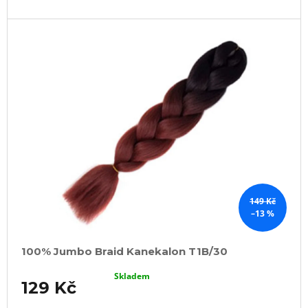
u
j
e
m
e
100%
EZ
KANEKALON
FR6B
89
Kč
Původně:
149
Kč
149 Kč
–13 %
100% Jumbo Braid Kanekalon T1B/30
Skladem
129 Kč