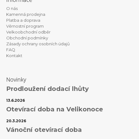
r
p
v
O nás
a
k
Kamenná prodejna
t
y
Platba a doprava
v
Věrnostní program
í
ý
Velkoobchodní odběr
p
Obchodní podmínky
i
Zásady ochrany osobních údajů
s
FAQ
u
Kontakt
Novinky
Prodloužení dodací lhůty
13.6.2026
Otevírací doba na Velikonoce
20.3.2026
Vánoční otevírací doba