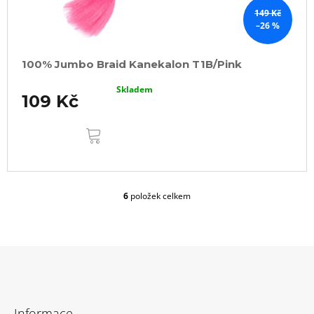
149 Kč
–26 %
100% Jumbo Braid Kanekalon T1B/Pink
Skladem
109 Kč
DO
KOŠÍKU
6
položek celkem
O
v
l
á
d
a
c
Z
í
á
p
Informace