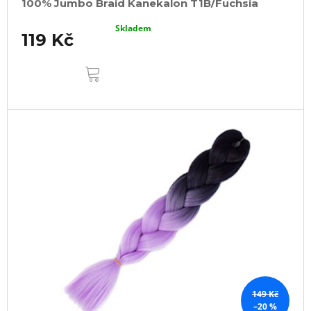
100% Jumbo Braid Kanekalon T1B/Fuchsia
Skladem
119 Kč
DO
KOŠÍKU
149 Kč
–20 %