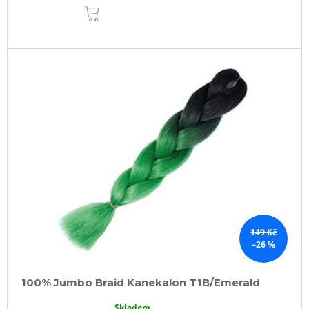
DO
KOŠÍKU
149 Kč
–26 %
100% Jumbo Braid Kanekalon T1B/Emerald
Skladem