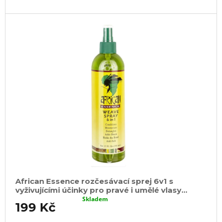
u
j
e
m
e
100%
JUMBO
BRAID
KANEKALON
4
SUPERBRAID
99
Kč
Původně:
149
Kč
African Essence rozčesávací sprej 6v1 s
vyživujícími účinky pro pravé i umělé vlasy
355ml
Skladem
199 Kč