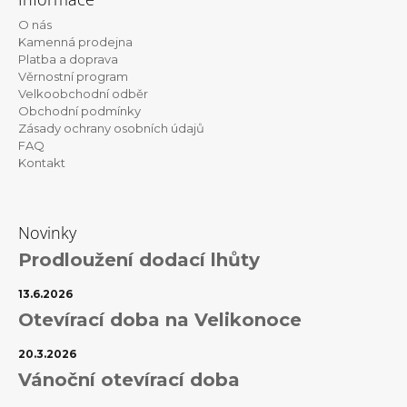
r
p
v
O nás
a
k
Kamenná prodejna
t
y
Platba a doprava
v
Věrnostní program
í
ý
Velkoobchodní odběr
p
Obchodní podmínky
i
Zásady ochrany osobních údajů
s
FAQ
u
Kontakt
Novinky
Prodloužení dodací lhůty
13.6.2026
Otevírací doba na Velikonoce
20.3.2026
Vánoční otevírací doba