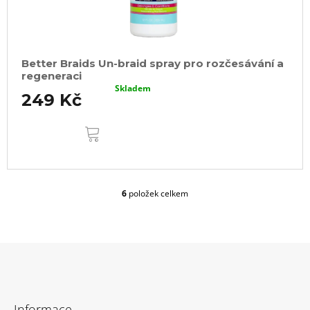
Better Braids Un-braid spray pro rozčesávání a
regeneraci
Skladem
249 Kč
DO
KOŠÍKU
6
položek celkem
O
v
l
á
d
a
c
Z
í
á
p
Informace