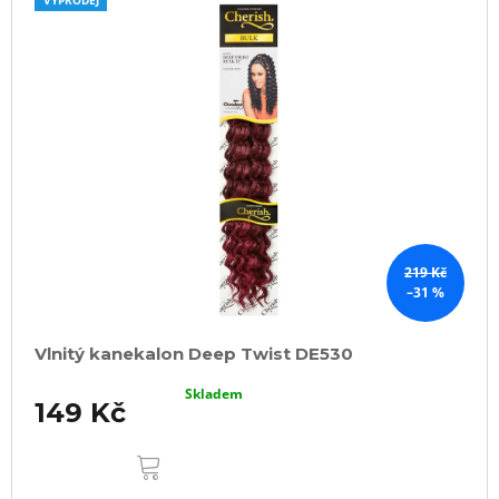
219 Kč
–31 %
Vlnitý kanekalon Deep Twist DE530
Skladem
149 Kč
DO
KOŠÍKU