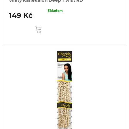
Vlnitý kanekalon Deep Twist RD
Skladem
149 Kč
DO
KOŠÍKU