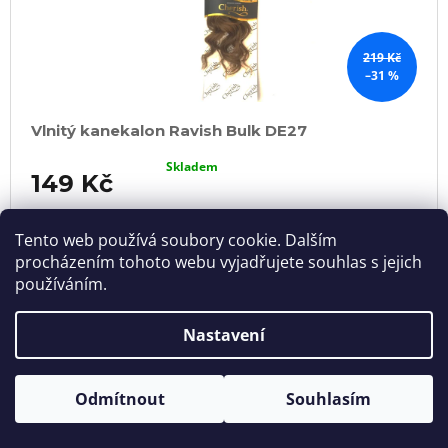
219 Kč
–31 %
Vlnitý kanekalon Ravish Bulk DE27
Skladem
149 Kč
DO
KOŠÍKU
Tento web používá soubory cookie. Dalším
procházením tohoto webu vyjadřujete souhlas s jejich
používáním.
VÝPRODEJ
Nastavení
Odmítnout
Souhlasím