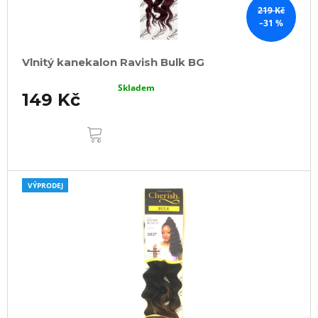
219 Kč
–31 %
Vlnitý kanekalon Ravish Bulk BG
Skladem
149 Kč
DO
KOŠÍKU
VÝPRODEJ