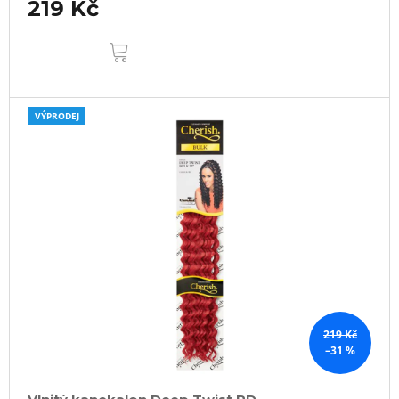
219 Kč
DO
KOŠÍKU
VÝPRODEJ
219 Kč
–31 %