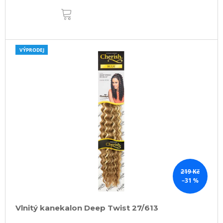
DO
KOŠÍKU
VÝPRODEJ
219 Kč
–31 %
Vlnitý kanekalon Deep Twist 27/613