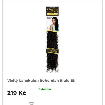
u
j
e
m
e
100%
JUMBO
BRAID
KANEKALON
22
SUPERBRAID
99
Kč
Původně:
149
Kč
Vlnitý kanekalon Bohemian Braid 1B
Skladem
219 Kč
DO
KOŠÍKU