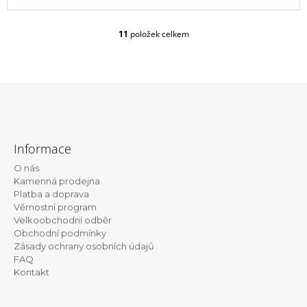
11
položek celkem
O
v
l
á
d
a
c
Z
í
á
p
Informace
r
p
v
O nás
a
k
Kamenná prodejna
t
y
Platba a doprava
v
Věrnostní program
í
ý
Velkoobchodní odběr
p
Obchodní podmínky
i
Zásady ochrany osobních údajů
s
FAQ
u
Kontakt