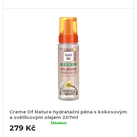
u
j
e
m
e
100%
JUMBO
BRAID
KANEKALON
4
SUPERBRAID
99
Kč
Původně:
149
Kč
Creme Of Nature hydratační pěna s kokosovým
a světlicovým olejem 207ml
Skladem
279 Kč