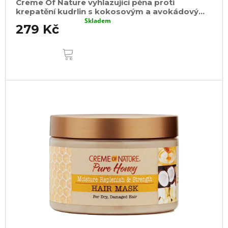
Creme Of Nature vyhlazující pěna proti
krepatění kudrlin s kokosovým a avokádovým
olejem 207ml
Skladem
279 Kč
DO
KOŠÍKU