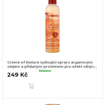
Creme of Nature vyživující sprej s arganovým
olejem a přidaným proteinem pro efekt silných
a lesklých vlasů 250ml
Skladem
249 Kč
DO
KOŠÍKU