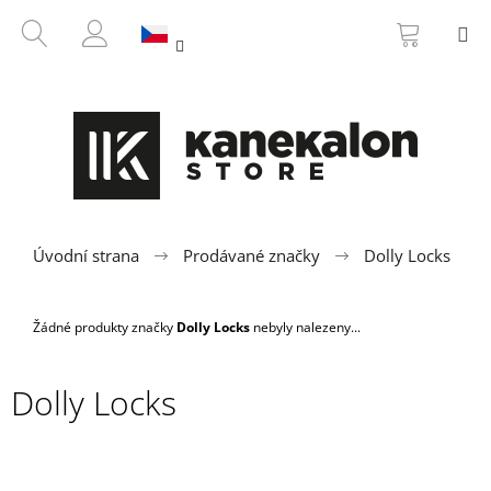
K
Přejít
NÁKUP
HLEDAT
M
na
KOŠÍK
o
ZPĚT
ZPĚT
obsah
PŘIHLÁŠENÍ
š
í
C
k
o
p
o
t
ř
Úvodní strana
Prodávané značky
Dolly Locks
e
b
Žádné produkty značky
Dolly Locks
nebyly nalezeny...
u
j
Dolly Locks
e
t
e
n