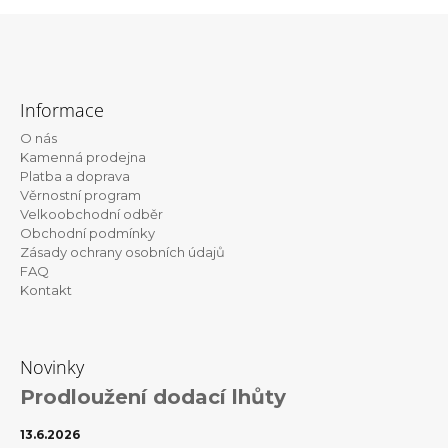
a
j
Z
í
á
t
Informace
p
?
O nás
a
Kamenná prodejna
t
Platba a doprava
Věrnostní program
í
Velkoobchodní odběr
HLEDAT
Obchodní podmínky
Zásady ochrany osobních údajů
FAQ
Kontakt
D
o
p
Novinky
o
r
Prodloužení dodací lhůty
u
č
13.6.2026