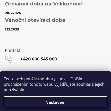
u
Otevírací doba na Velikonoce
j
e
m
20.3.2026
e
Vánoční otevírací doba
100%
1.12.2025
JUMBO
BRAID
KANEKALON
1
Kontakt
SUPERBRAID
99
+420 606 545 069
Kč
Původně:
149
Kč
info@kanekalon-store.cz
Tento web používá soubory cookie. Dalším
procházením tohoto webu vyjadřujete souhlas s jejich
používáním.
Facebook
Instagram
Nastavení