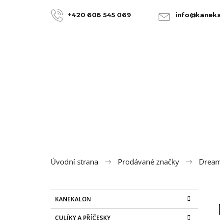
K
Přejít
na
o
+420 606 545 069
info@kaneka
ZPĚT
ZPĚT
obsah
DO
DO
š
OBCHODU
OBCHODU
í
k
Úvodní strana
Prodávané značky
Dream
P
K
Přeskočit
KANEKALON
a
kategorie
o
t
100% JUMBO BRAID KANEKALON 22
CULÍKY A PŘÍČESKY