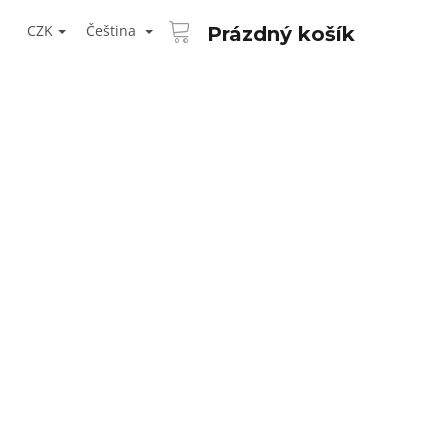
NÁKUPNÍ
T
KOŠÍK
CZK
Čeština
Prázdný košík
ŘIHLÁŠENÍ
Následující
AID KANEKALON 1