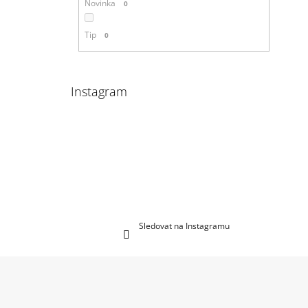
Novinka
0
Tip
0
Instagram
Sledovat na Instagramu
Z