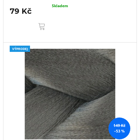
Skladem
79 Kč
DO
KOŠÍKU
VÝPRODEJ
149 Kč
–53 %