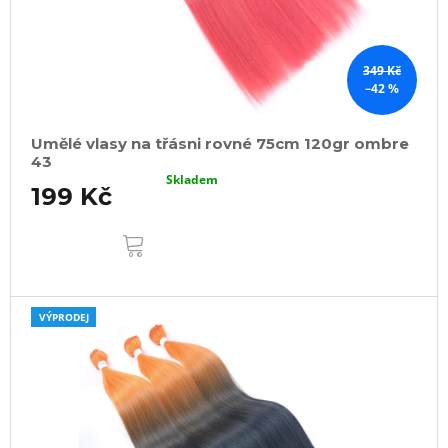
349 Kč
–42 %
Umělé vlasy na třásni rovné 75cm 120gr ombre
43
Skladem
199 Kč
DO
KOŠÍKU
VÝPRODEJ