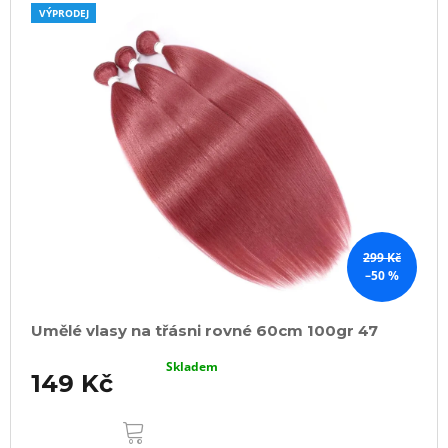
VÝPRODEJ
299 Kč
–50 %
Umělé vlasy na třásni rovné 60cm 100gr 47
Skladem
149 Kč
DO
KOŠÍKU