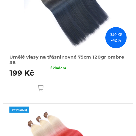
349 Kč
–42 %
Umělé vlasy na třásni rovné 75cm 120gr ombre
38
Skladem
199 Kč
DO
KOŠÍKU
VÝPRODEJ