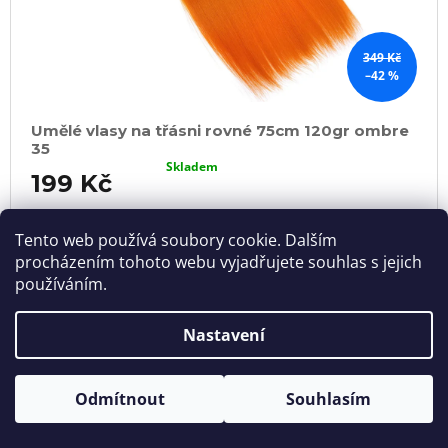
349 Kč
–42 %
Umělé vlasy na třásni rovné 75cm 120gr ombre
35
Skladem
199 Kč
DO
KOŠÍKU
Tento web používá soubory cookie. Dalším
procházením tohoto webu vyjadřujete souhlas s jejich
používáním.
VÝPRODEJ
Nastavení
Odmítnout
Souhlasím