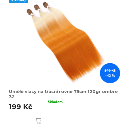
349 Kč
–42 %
Umělé vlasy na třásni rovné 75cm 120gr ombre
32
Skladem
199 Kč
DO
KOŠÍKU