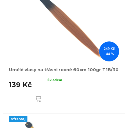
249 Kč
–44 %
Umělé vlasy na třásni rovné 60cm 100gr T1B/30
Skladem
139 Kč
DO
KOŠÍKU
VÝPRODEJ