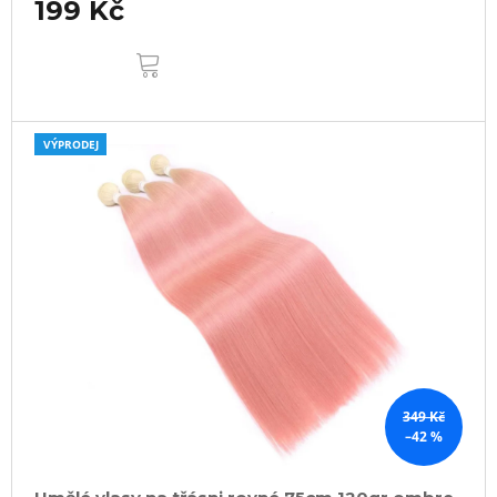
199 Kč
DO
KOŠÍKU
VÝPRODEJ
349 Kč
–42 %