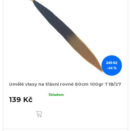
249 Kč
–44 %
Umělé vlasy na třásni rovné 60cm 100gr T1B/27
Skladem
139 Kč
DO
KOŠÍKU