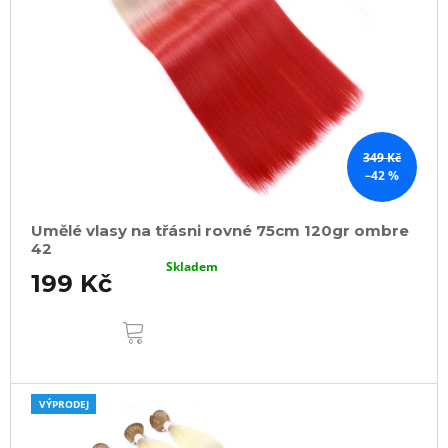
349 Kč
–42 %
Umělé vlasy na třásni rovné 75cm 120gr ombre
42
Skladem
199 Kč
DO
KOŠÍKU
VÝPRODEJ