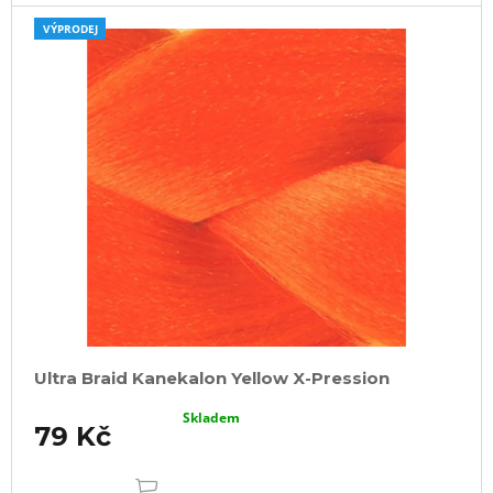
u
j
VÝPRODEJ
e
m
e
100%
EZ
KANEKALON
4
105
Kč
Původně:
149
Kč
Ultra Braid Kanekalon Yellow X-Pression
Skladem
79 Kč
DO
KOŠÍKU