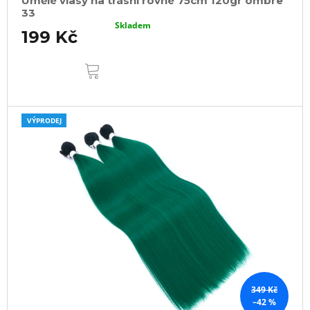
Umělé vlasy na třásni rovné 75cm 120gr ombre
33
Skladem
199 Kč
DO
KOŠÍKU
VÝPRODEJ
349 Kč
–42 %