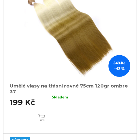
349 Kč
–42 %
Umělé vlasy na třásni rovné 75cm 120gr ombre
37
Skladem
199 Kč
DO
KOŠÍKU
VÝPRODEJ