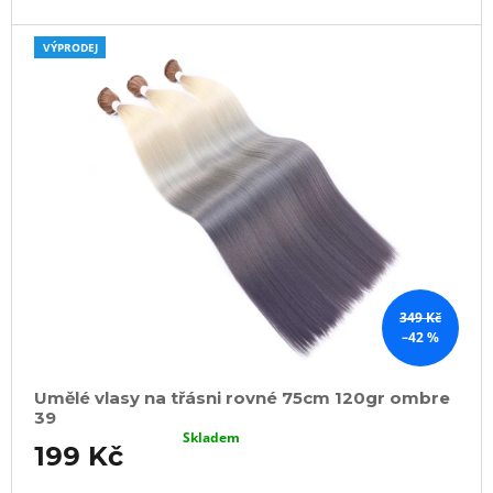
VÝPRODEJ
349 Kč
–42 %
Umělé vlasy na třásni rovné 75cm 120gr ombre
39
Skladem
199 Kč