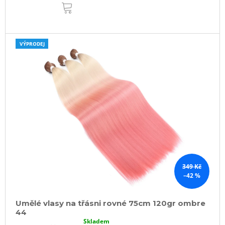
DO
KOŠÍKU
VÝPRODEJ
349 Kč
–42 %
Umělé vlasy na třásni rovné 75cm 120gr ombre
44
Skladem