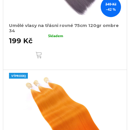
349 Kč
–42 %
Umělé vlasy na třásni rovné 75cm 120gr ombre
34
Skladem
199 Kč
DO
KOŠÍKU
VÝPRODEJ