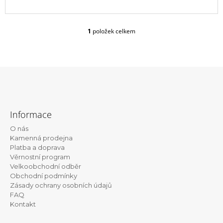
u
j
e
m
1
položek celkem
O
e
v
l
100%
á
EZ
d
KANEKALON
a
1
c
Z
105
í
á
Kč
p
Informace
Původně:
r
p
149
v
O nás
Kč
a
k
Kamenná prodejna
t
y
Platba a doprava
v
Věrnostní program
í
ý
Velkoobchodní odběr
p
Obchodní podmínky
i
Zásady ochrany osobních údajů
s
FAQ
u
Kontakt