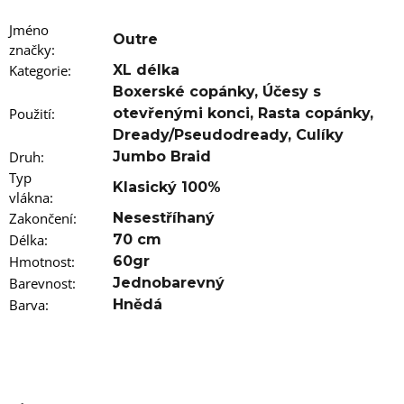
u
j
Jméno
e
Outre
značky
m
:
e
Kategorie
:
XL délka
Boxerské copánky
,
Účesy s
100%
Použití
:
otevřenými konci
,
Rasta copánky
,
JUMBO
Dready/Pseudodready
,
Culíky
BRAID
KANEKALON
Druh
:
Jumbo Braid
22
Typ
SUPERBRAID
Klasický 100%
vlákna
:
99
Zakončení
:
Nesestříhaný
Kč
Původně:
Délka
:
70 cm
149
Hmotnost
:
60gr
Kč
Barevnost
:
Jednobarevný
Barva
:
Hnědá