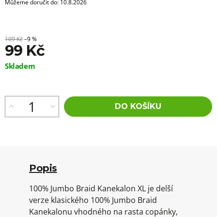
Můžeme doručit do:
10.8.2026
109 Kč
–9 %
99 Kč
Měrná
Skladem
cena:
DO KOŠÍKU
Popis
100% Jumbo Braid Kanekalon XL je delší
verze klasického 100% Jumbo Braid
Kanekalonu vhodného na rasta copánky,