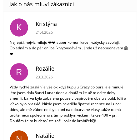
Kristýna
K
Hodnocení obchodu je 5 z 5 hvězdiček.
21.4.2026
Nejlepší, nejvíc miluju ❤️❤️ super komunikace , vždycky zavolají.
Objednám a do pár dní balík vyzvedávám . Jinde už neobednavam 🤗
❤️
Rozálie
R
Hodnocení obchodu je 3 z 5 hvězdiček.
23.3.2026
Vždy rychlé zaslání a vše ok když kupuju Crazy colours, ale minulé
léto jsem dala šanci Lunar tides a doufám že už to od té doby
změnili, barva byla zabalená pouze v papírovém obalu s bubl. fólii a
víčko bylo prasklé. Nikde jsem neviděla špatné recenze na Lunar
tides, ale mě vůbec nechytla ani na odbarvené vlasy takže to má
určitě něco společného s tím prasklým víčkem, takže 400 v pr...
Doufám že to budete/jste začli balit do krabiček😼
Natálie
N