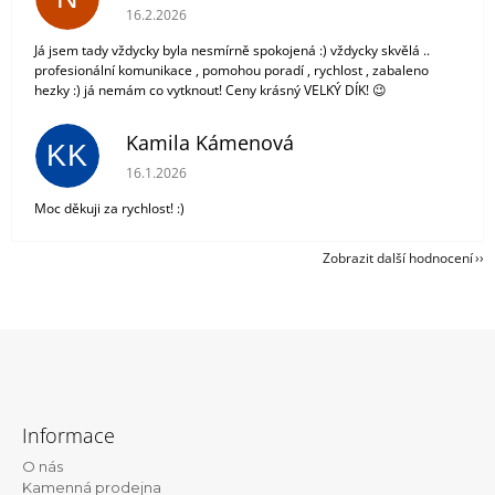
Hodnocení obchodu je 5 z 5 hvězdiček.
16.2.2026
Já jsem tady vždycky byla nesmírně spokojená :) vždycky skvělá ..
profesionální komunikace , pomohou poradí , rychlost , zabaleno
hezky :) já nemám co vytknout! Ceny krásný VELKÝ DÍK! 😉
Kamila Kámenová
KK
Hodnocení obchodu je 5 z 5 hvězdiček.
16.1.2026
Moc děkuji za rychlost! :)
Zobrazit další hodnocení
Z
á
Informace
p
O nás
a
Kamenná prodejna