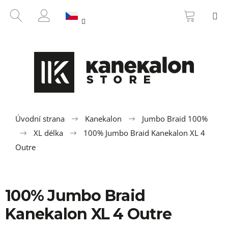
K
Přejít
NÁKUP
HLEDAT
M
na
KOŠÍK
o
ZPĚT
ZPĚT
obsah
PŘIHLÁŠENÍ
š
í
C
k
o
p
o
t
ř
Úvodní strana
Kanekalon
Jumbo Braid 100%
e
XL délka
100% Jumbo Braid Kanekalon XL 4
b
Outre
u
j
e
100% Jumbo Braid
t
Kanekalon XL 4 Outre
e
n