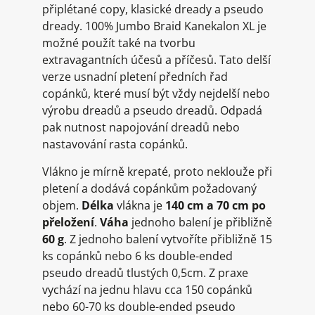
připlétané copy, klasické dready a pseudo
dready. 100% Jumbo Braid Kanekalon XL je
možné použít také na tvorbu
extravagantních účesů a příčesů. Tato delší
verze usnadní pletení předních řad
copánků, které musí být vždy nejdelší nebo
výrobu dreadů a pseudo dreadů. Odpadá
pak nutnost napojování dreadů nebo
nastavování rasta copánků.
Vlákno je mírně krepaté, proto neklouže při
pletení a dodává copánkům požadovaný
objem.
Délka
vlákna je
140 cm a 70 cm po
přeložení
.
Váha
jednoho balení je přibližně
60 g
. Z jednoho balení vytvoříte přibližně 15
ks copánků nebo 6 ks double-ended
pseudo dreadů tlustých 0,5cm. Z praxe
vychází na jednu hlavu cca 150 copánků
nebo 60-70 ks double-ended pseudo