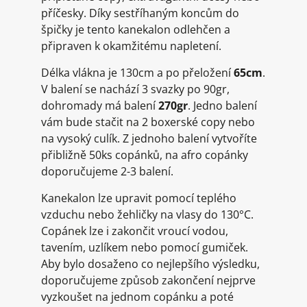
příčesky. Díky sestříhaným koncům do
špičky je tento kanekalon odlehčen a
připraven k okamžitému napletení.
Délka vlákna je 130cm a po přeložení
65cm
.
V balení se nachází 3 svazky po 90gr,
dohromady má balení
270gr
. Jedno balení
vám bude stačit na 2 boxerské copy nebo
na vysoký culík. Z jednoho balení vytvoříte
přibližně 50ks copánků, na afro copánky
doporučujeme 2-3 balení.
Kanekalon lze upravit pomocí teplého
vzduchu nebo žehličky na vlasy do 130°C.
Copánek lze i zakončit vroucí vodou,
tavením, uzlíkem nebo pomocí gumiček.
Aby bylo dosaženo co nejlepšího výsledku,
doporučujeme způsob zakončení nejprve
vyzkoušet na jednom copánku a poté