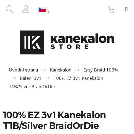
K
Přejít
NÁKUP
HLEDAT
M
na
KOŠÍK
o
ZPĚT
ZPĚT
obsah
PŘIHLÁŠENÍ
š
í
C
k
o
p
o
t
ř
Úvodní strana
Kanekalon
Easy Braid 100%
e
Balení 3v1
100% EZ 3v1 Kanekalon
b
T1B/Silver BraidOrDie
u
j
e
100% EZ 3v1 Kanekalon
t
T1B/Silver BraidOrDie
e
n