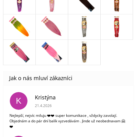
Kristýna
K
Hodnocení obchodu je 5 z 5 hvězdiček.
21.4.2026
Nejlepší, nejvíc miluju ❤️❤️ super komunikace , vždycky zavolají.
Objednám a do pár dní balík vyzvedávám . Jinde už neobednavam 🤗
❤️