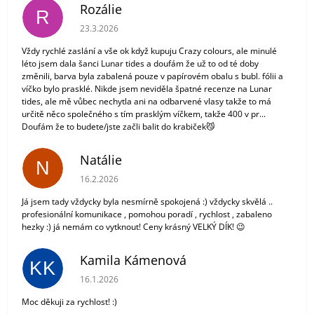
Rozálie
R
Hodnocení obchodu je 3 z 5 hvězdiček.
23.3.2026
Vždy rychlé zaslání a vše ok když kupuju Crazy colours, ale minulé
léto jsem dala šanci Lunar tides a doufám že už to od té doby
změnili, barva byla zabalená pouze v papírovém obalu s bubl. fólii a
víčko bylo prasklé. Nikde jsem neviděla špatné recenze na Lunar
tides, ale mě vůbec nechytla ani na odbarvené vlasy takže to má
určitě něco společného s tím prasklým víčkem, takže 400 v pr...
Doufám že to budete/jste začli balit do krabiček😼
Natálie
N
Hodnocení obchodu je 5 z 5 hvězdiček.
16.2.2026
Já jsem tady vždycky byla nesmírně spokojená :) vždycky skvělá ..
profesionální komunikace , pomohou poradí , rychlost , zabaleno
hezky :) já nemám co vytknout! Ceny krásný VELKÝ DÍK! 😉
Kamila Kámenová
KK
Hodnocení obchodu je 5 z 5 hvězdiček.
16.1.2026
Moc děkuji za rychlost! :)