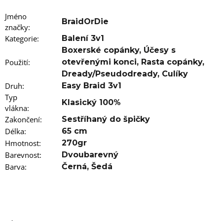
u
j
Jméno
e
BraidOrDie
značky
m
:
e
Kategorie
:
Balení 3v1
Boxerské copánky
,
Účesy s
100%
Použití
:
otevřenými konci
,
Rasta copánky
,
JUMBO
Dready/Pseudodready
,
Culíky
BRAID
KANEKALON
Druh
:
Easy Braid 3v1
22
Typ
SUPERBRAID
Klasický 100%
vlákna
:
99
Zakončení
:
Sestříhaný do špičky
Kč
Původně:
Délka
:
65 cm
149
Hmotnost
:
270gr
Kč
Barevnost
:
Dvoubarevný
Barva
:
Černá
,
Šedá