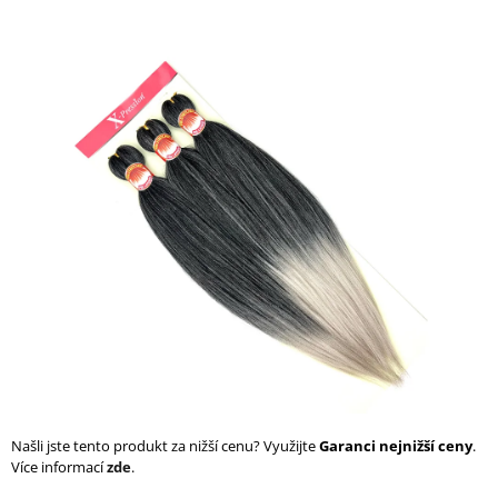
a
j
í
t
?
HLEDAT
D
o
p
o
r
Našli jste tento produkt za nižší cenu? Využijte
Garanci nejnižší ceny
.
u
Více informací
zde
.
č