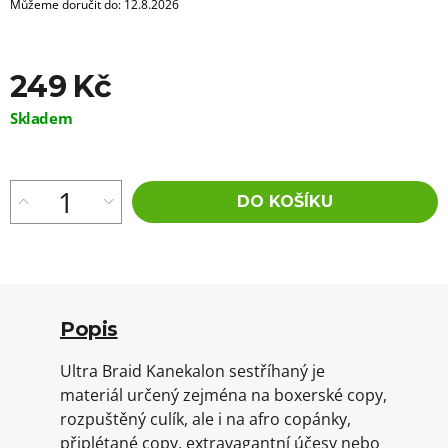
Můžeme doručit do:
12.8.2026
249 Kč
Měrná
Skladem
cena:
DO KOŠÍKU
Popis
Ultra Braid Kanekalon sestříhaný je
materiál určený zejména na boxerské copy,
rozpuštěný culík, ale i na afro copánky,
připlétané copy, extravagantní účesy nebo