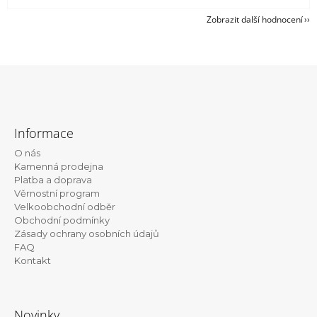
Zobrazit další hodnocení
Z
á
Informace
p
O nás
a
Kamenná prodejna
t
Platba a doprava
Věrnostní program
í
Velkoobchodní odběr
Obchodní podmínky
Zásady ochrany osobních údajů
FAQ
Kontakt
Novinky