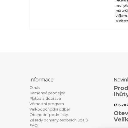
recenze
nechytl
má urči
víčkem,
budete/
Z
á
Informace
Novin
p
Prod
O nás
a
Kamenná prodejna
lhůt
t
Platba a doprava
Věrnostní program
í
13.6.20
Velkoobchodní odběr
Otev
Obchodní podmínky
Veli
Zásady ochrany osobních údajů
FAQ