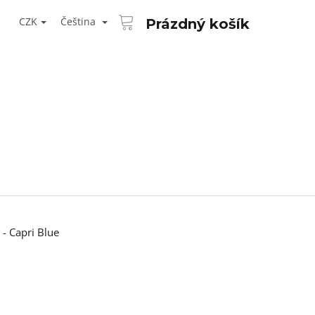
NÁKUPNÍ
T
KOŠÍK
CZK
Čeština
Prázdný košík
ŘIHLÁŠENÍ
 - Capri Blue
Následující
AID KANEKALON 1