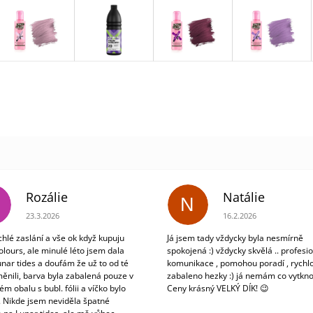
Rozálie
Natálie
N
Hodnocení obchodu je 3 z 5 hvězdiček.
Hodnocení obchodu je 5
23.3.2026
16.2.2026
chlé zaslání a vše ok když kupuju
Já jsem tady vždycky byla nesmírně
olours, ale minulé léto jsem dala
spokojená :) vždycky skvělá .. profesio
unar tides a doufám že už to od té
komunikace , pomohou poradí , rychlo
ěnili, barva byla zabalená pouze v
zabaleno hezky :) já nemám co vytkno
m obalu s bubl. fólii a víčko bylo
Ceny krásný VELKÝ DÍK! 😉
. Nikde jsem neviděla špatné