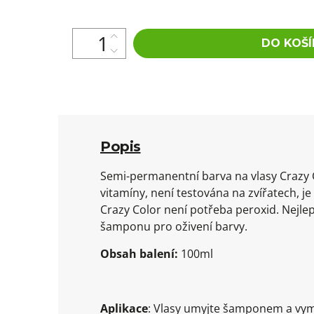
DO KOŠÍ
Popis
Semi-permanentní barva na vlasy Crazy 
vitamíny, není testována na zvířatech, j
Crazy Color není potřeba peroxid. Nejlep
šamponu pro oživení barvy.
Obsah balení:
100ml
Aplikace
: Vlasy umyjte šamponem a vym