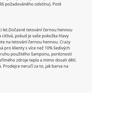
lili požadováného odstínu). Poté
ti let.Dočasné tetování černou hennou
 citlivá, pokud je vaše pokožka hlavy
ete na tetování černou hennou. Crazy
 pro klienty s více než 10% šedivých
ů, druhu použitého šamponu, poréznosti
 přímého zdroje tepla a mimo dosah dětí.
. Prodejce neručí za to, jak barva na