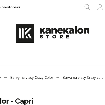
HLEDA
lon-store.cz
P
Co potřebujete najít?
HLEDAT
Doporučujeme
y
Barvy na vlasy Crazy Color
Barva na vlasy Crazy color
or - Capri
100% EZ KANEKALON 1
100% JUMBO BR