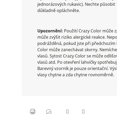
jednorázových rukavic). Nechte působit 
důkladně opláchněte.
Upozornění:
Použití Crazy Color může z
může zvýšit riziko alergické reakce. Nep
podrážděná, pokud jste při předchozím 
Color může zanechávat skvrny. Nemíchejt
vlasů. Sytost Crazy Color se může odlišo
vlasů atd. Po otevření lahvičky spotřebu
Barevný vzorník je pouze orientační. Výsl
vlasy chytne a zda chytne rovnoměrně.