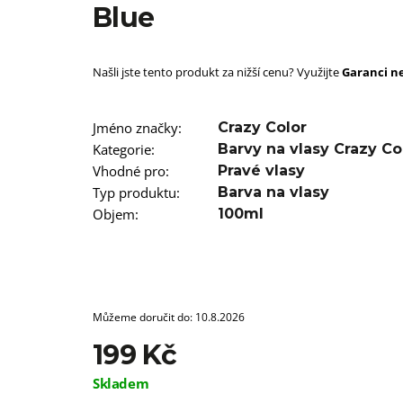
SUPERBRAID
Blue
99 Kč
Původně:
149 Kč
Našli jste tento produkt za nižší cenu? Využijte
Garanci ne
Jméno značky
:
Crazy Color
Kategorie
:
Barvy na vlasy Crazy Co
Vhodné pro
:
Pravé vlasy
Typ produktu
:
Barva na vlasy
Objem
:
100ml
Můžeme doručit do:
10.8.2026
199 Kč
Měrná
Skladem
cena: