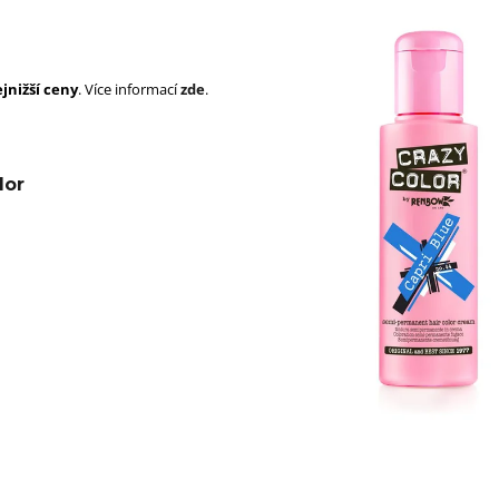
SUPERBRAID
105 Kč
Původně:
149 Kč
99 Kč
Původně:
149 K
jnižší ceny
. Více informací
zde
.
lor