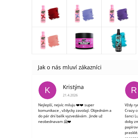
Kristýna
K
R
Hodnocení obchodu je 5 z 5 hvězdiček.
21.4.2026
Nejlepší, nejvíc miluju ❤️❤️ super
Vždy ry
komunikace , vždycky zavolají. Objednám a
Crazy c
do pár dní balík vyzvedávám . Jinde už
šanci L
neobednavam 🤗❤️
doby zm
papírové
prasklé