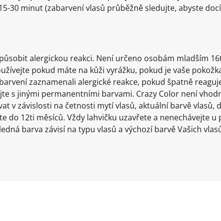
15-30 minut (zabarvení vlasů průběžně sledujte, abyste docí
působit alergickou reakci. Není určeno osobám mladším 16
oužívejte pokud máte na kůži vyrážku, pokud je vaše pokožka
barvení zaznamenali alergické reakce, pokud špatně reaguj
e s jinými permanentními barvami. Crazy Color není vhodná
vat v závislosti na četnosti mytí vlasů, aktuální barvě vlas
jte do 12ti měsíců. Vždy lahvičku uzavřete a nenechávejte u
edná barva závisí na typu vlasů a výchozí barvě Vašich vlasů