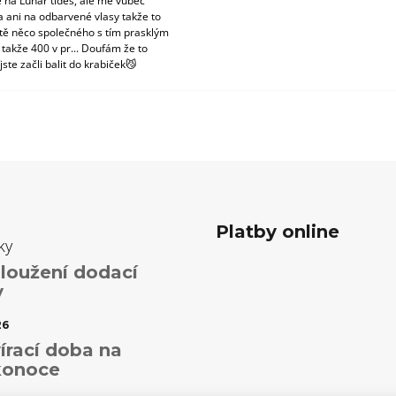
 na Lunar tides, ale mě vůbec
a ani na odbarvené vlasy takže to
tě něco společného s tím prasklým
 takže 400 v pr... Doufám že to
jste začli balit do krabiček😼
Platby online
ky
loužení dodací
y
26
írací doba na
konoce