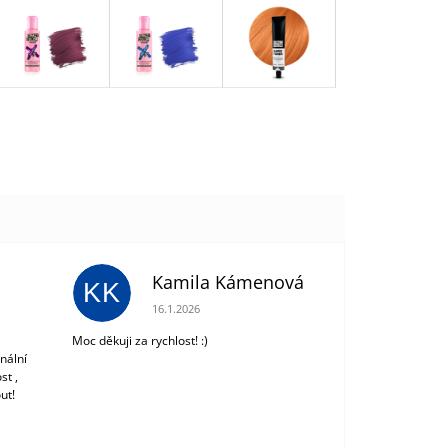
Kamila Kámenová
KK
 z 5 hvězdiček.
Hodnocení obchodu je 5 z 5 hvězdiček.
16.1.2026
Moc děkuji za rychlost! :)
nální
st ,
ut!