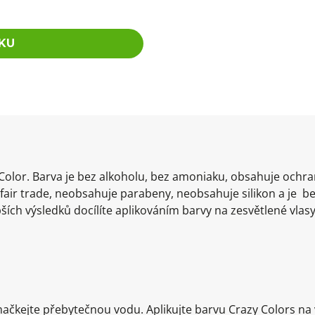
KU
Color. Barva je bez alkoholu, bez amoniaku, obsahuje ochr
e fair trade, neobsahuje parabeny, neobsahuje silikon a je b
ších výsledků docílíte aplikováním barvy na zesvětlené vlasy
ačkejte přebytečnou vodu. Aplikujte barvu Crazy Colors na