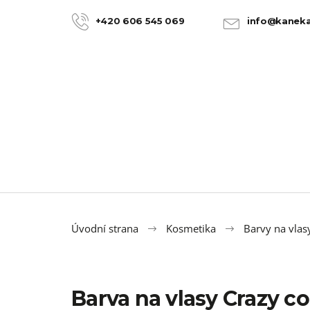
K
Přejít
na
o
+420 606 545 069
info@kaneka
ZPĚT
ZPĚT
obsah
DO
DO
š
OBCHODU
OBCHODU
í
k
Úvodní strana
Kosmetika
Barvy na vlas
Barva na vlasy Crazy col
100% JUMBO BRAID KANEKALON 22