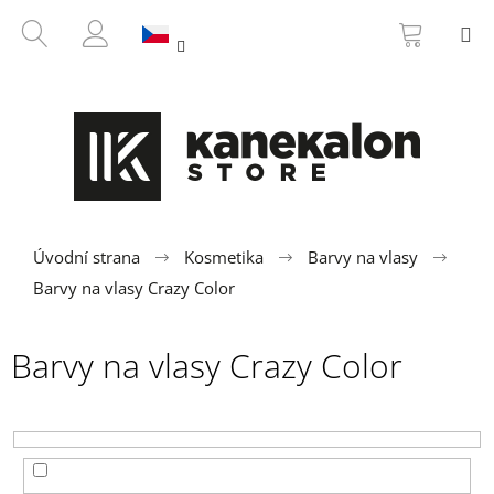
K
Přejít
NÁKUP
HLEDAT
M
na
KOŠÍK
o
ZPĚT
ZPĚT
obsah
PŘIHLÁŠENÍ
š
í
C
k
o
p
o
t
ř
Úvodní strana
Kosmetika
Barvy na vlasy
e
Barvy na vlasy Crazy Color
b
u
Barvy na vlasy Crazy Color
j
e
t
e
n