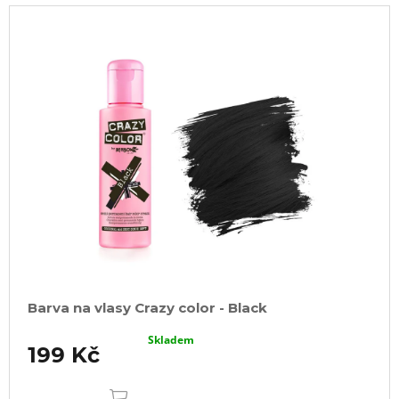
V
ý
p
i
s
p
r
o
d
u
k
t
ů
Barva na vlasy Crazy color - Black
Skladem
199 Kč
DO
KOŠÍKU