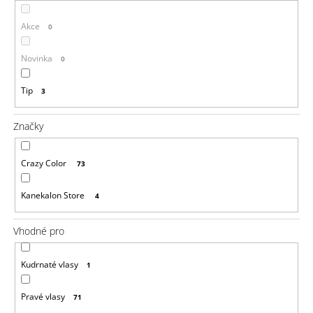
a
Akce
0
j
í
Novinka
0
t
?
Tip
3
Značky
HLEDAT
Crazy Color
73
Kanekalon Store
4
D
Vhodné pro
o
p
o
Kudrnaté vlasy
1
r
u
Pravé vlasy
č
71