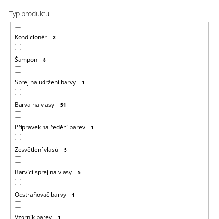
u
j
Typ produktu
e
m
e
Kondicionér
2
100%
Šampon
8
EZ
KANEKALON
Sprej na udržení barvy
4
1
105
Kč
Barva na vlasy
51
Původně:
149
Přípravek na ředění barev
1
Kč
Zesvětlení vlasů
5
Barvící sprej na vlasy
5
Odstraňovač barvy
1
Vzorník barev
1