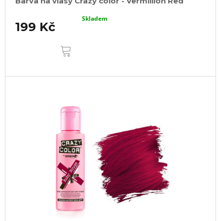
Barva na vlasy Crazy color - Vermillion Red
Skladem
199 Kč
DO
KOŠÍKU