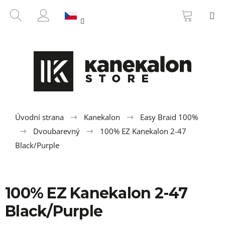
K
Přejít
NÁKUP
HLEDAT
M
na
KOŠÍK
o
ZPĚT
ZPĚT
obsah
PŘIHLÁŠENÍ
š
í
C
k
o
p
o
t
ř
Úvodní strana
Kanekalon
Easy Braid 100%
e
Dvoubarevný
100% EZ Kanekalon 2-47
b
Black/Purple
u
j
e
100% EZ Kanekalon 2-47
t
Black/Purple
e
n