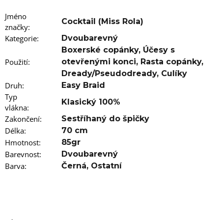
u
j
Jméno
e
Cocktail (Miss Rola)
značky
m
:
e
Kategorie
:
Dvoubarevný
Boxerské copánky
,
Účesy s
100%
Použití
:
otevřenými konci
,
Rasta copánky
,
EZ
Dready/Pseudodready
,
Culíky
KANEKALON
FR2PINK
Druh
:
Easy Braid
Typ
89
Klasický 100%
Kč
vlákna
:
Původně:
Zakončení
:
Sestříhaný do špičky
149
Kč
Délka
:
70 cm
Hmotnost
:
85gr
Barevnost
:
Dvoubarevný
Barva
:
Černá
,
Ostatní