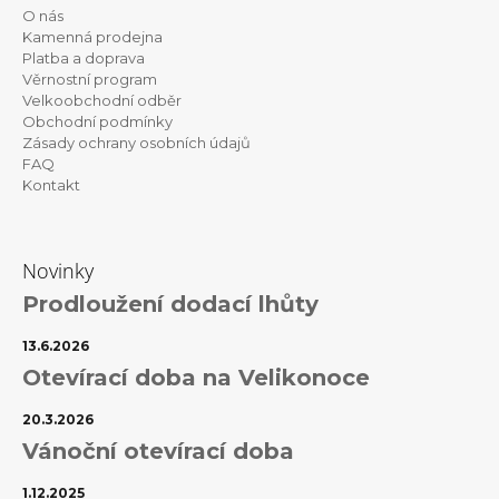
p
O nás
a
Kamenná prodejna
t
Platba a doprava
Věrnostní program
í
Velkoobchodní odběr
Obchodní podmínky
Zásady ochrany osobních údajů
FAQ
Kontakt
Novinky
Prodloužení dodací lhůty
13.6.2026
Otevírací doba na Velikonoce
20.3.2026
Vánoční otevírací doba
1.12.2025