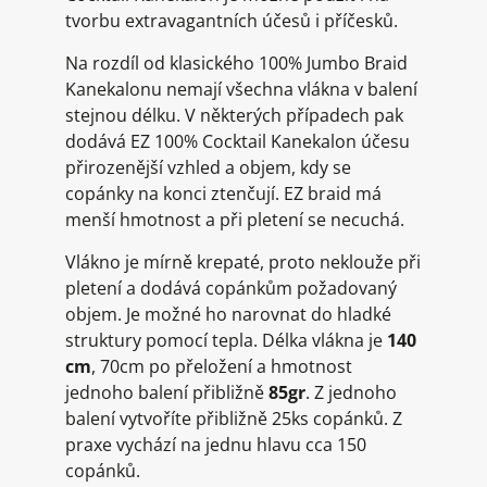
tvorbu extravagantních účesů i příčesků.
Na rozdíl od klasického 100% Jumbo Braid
Kanekalonu nemají všechna vlákna v balení
stejnou délku. V některých případech pak
dodává EZ 100% Cocktail Kanekalon účesu
přirozenější vzhled a objem, kdy se
copánky na konci ztenčují. EZ braid má
menší hmotnost a při pletení se necuchá.
Vlákno je mírně krepaté, proto neklouže při
pletení a dodává copánkům požadovaný
objem. Je možné ho narovnat do hladké
struktury pomocí tepla. Délka vlákna je
140
cm
, 70cm po přeložení a hmotnost
jednoho balení přibližně
85gr
. Z jednoho
balení vytvoříte přibližně 25ks copánků. Z
praxe vychází na jednu hlavu cca 150
copánků.