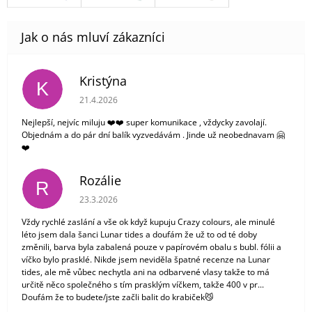
Kristýna
K
Hodnocení obchodu je 5 z 5 hvězdiček.
21.4.2026
Nejlepší, nejvíc miluju ❤️❤️ super komunikace , vždycky zavolají.
Objednám a do pár dní balík vyzvedávám . Jinde už neobednavam 🤗
❤️
Rozálie
R
Hodnocení obchodu je 3 z 5 hvězdiček.
23.3.2026
Vždy rychlé zaslání a vše ok když kupuju Crazy colours, ale minulé
léto jsem dala šanci Lunar tides a doufám že už to od té doby
změnili, barva byla zabalená pouze v papírovém obalu s bubl. fólii a
víčko bylo prasklé. Nikde jsem neviděla špatné recenze na Lunar
tides, ale mě vůbec nechytla ani na odbarvené vlasy takže to má
určitě něco společného s tím prasklým víčkem, takže 400 v pr...
Doufám že to budete/jste začli balit do krabiček😼