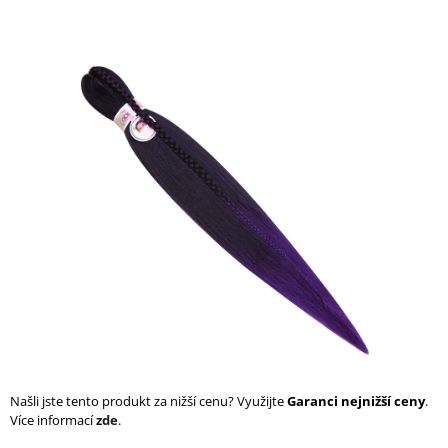
a
j
í
t
?
HLEDAT
D
o
p
o
r
Našli jste tento produkt za nižší cenu? Využijte
Garanci nejnižší ceny
.
u
Více informací
zde
.
č