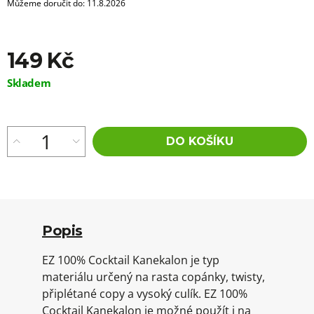
Můžeme doručit do:
11.8.2026
149 Kč
Měrná
Skladem
cena:
DO KOŠÍKU
Popis
EZ 100% Cocktail Kanekalon je typ
materiálu určený na rasta copánky, twisty,
připlétané copy a vysoký culík. EZ 100%
Cocktail Kanekalon je možné použít i na