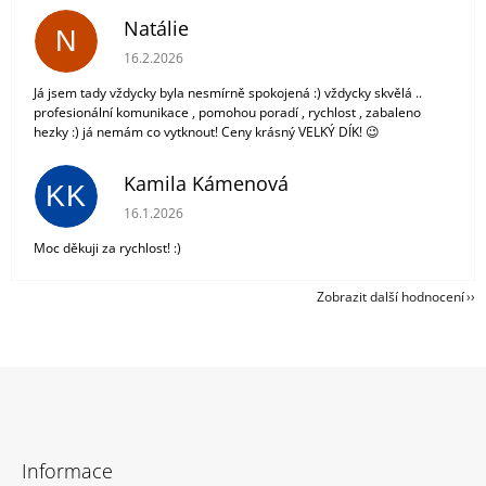
Natálie
N
Hodnocení obchodu je 5 z 5 hvězdiček.
16.2.2026
Já jsem tady vždycky byla nesmírně spokojená :) vždycky skvělá ..
profesionální komunikace , pomohou poradí , rychlost , zabaleno
hezky :) já nemám co vytknout! Ceny krásný VELKÝ DÍK! 😉
Kamila Kámenová
KK
Hodnocení obchodu je 5 z 5 hvězdiček.
16.1.2026
Moc děkuji za rychlost! :)
Zobrazit další hodnocení
Z
á
Informace