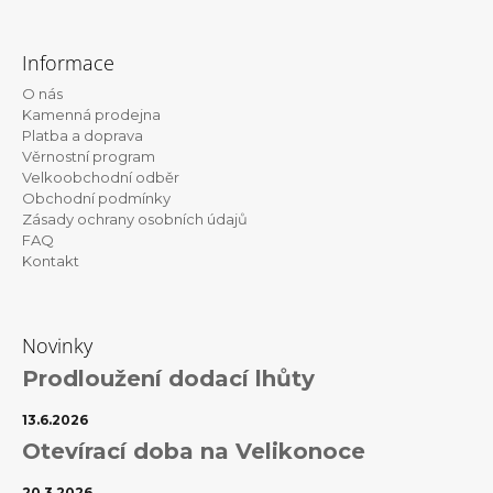
Z
á
Informace
p
O nás
a
Kamenná prodejna
t
Platba a doprava
Věrnostní program
í
Velkoobchodní odběr
Obchodní podmínky
Zásady ochrany osobních údajů
FAQ
Kontakt
Novinky
Prodloužení dodací lhůty
13.6.2026
Otevírací doba na Velikonoce
20.3.2026