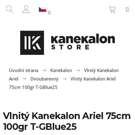
K
Přejít
NÁKUP
HLEDAT
M
na
KOŠÍK
o
ZPĚT
ZPĚT
obsah
PŘIHLÁŠENÍ
š
í
C
k
o
p
o
t
ř
Úvodní strana
Kanekalon
Vlnitý Kanekalon
e
Ariel
Dvoubarevný
Vlnitý Kanekalon Ariel
b
75cm 100gr T-GBlue25
u
j
e
Vlnitý Kanekalon Ariel 75cm
t
100gr T-GBlue25
e
n