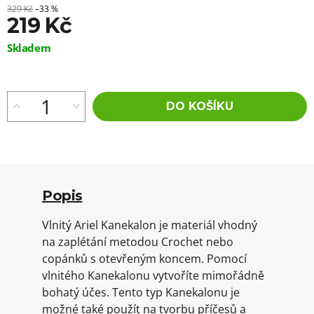
329 Kč
–33 %
219 Kč
Měrná
Skladem
cena:
DO KOŠÍKU
Popis
Vlnitý Ariel Kanekalon je materiál vhodný
na zaplétání metodou Crochet nebo
copánků s otevřeným koncem. Pomocí
vlnitého Kanekalonu vytvoříte mimořádně
bohatý účes. Tento typ Kanekalonu je
možné také použít na tvorbu příčesů a