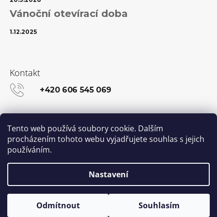
Vánoční otevírací doba
1.12.2025
Kontakt
+420 606 545 069
info@kanekalon-store.cz
Tento web používá soubory cookie. Dalším
procházením tohoto webu vyjadřujete souhlas s jejich
používáním.
Facebook
Instagram
Nastavení
Vytvořil Shoptet
© 2026 Kanekalon-STORE.cz. Všechna práva
Odmítnout
Souhlasím
vyhrazena.
Upravit nastavení cookies