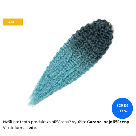
a
j
í
AKCE
t
?
HLEDAT
D
o
329 Kč
p
–33 %
o
r
Našli jste tento produkt za nižší cenu? Využijte
Garanci nejnižší ceny
.
u
Více informací
zde
.
č