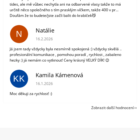
tides, ale mě vůbec nechytla ani na odbarvené vlasy takže to má
určitě něco společného s tím prasklým víčkem, takže 400 v pr...
Doufám že to budete/jste začli balit do krabiček😼
Natálie
N
Hodnocení obchodu je 5 z 5 hvězdiček.
16.2.2026
Já jsem tady vždycky byla nesmírně spokojená :) vždycky skvělá ..
profesionální komunikace , pomohou poradí , rychlost , zabaleno
hezky :) já nemám co vytknout! Ceny krásný VELKÝ DÍK! 😉
Kamila Kámenová
KK
Hodnocení obchodu je 5 z 5 hvězdiček.
16.1.2026
Moc děkuji za rychlost! :)
Zobrazit další hodnocení