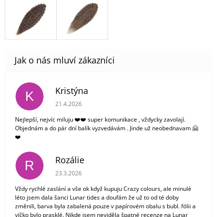
Kristýna
K
Hodnocení obchodu je 5 z 5 hvězdiček.
21.4.2026
Nejlepší, nejvíc miluju ❤️❤️ super komunikace , vždycky zavolají.
Objednám a do pár dní balík vyzvedávám . Jinde už neobednavam 🤗
❤️
Rozálie
R
Hodnocení obchodu je 3 z 5 hvězdiček.
23.3.2026
Vždy rychlé zaslání a vše ok když kupuju Crazy colours, ale minulé
léto jsem dala šanci Lunar tides a doufám že už to od té doby
změnili, barva byla zabalená pouze v papírovém obalu s bubl. fólii a
víčko bylo prasklé. Nikde jsem neviděla špatné recenze na Lunar