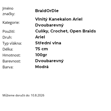
u
j
Jméno
e
BraidOrDie
značky
m
:
e
Vlnitý Kanekalon Ariel
Kategorie
:
Dvoubarevný
100%
Použití
:
Culíky
,
Crochet
,
Open Braids
JUMBO
Druh
:
Ariel
BRAID
KANEKALON
Typ vlákna
:
Střední vlna
1
Délka
:
75 cm
SUPERBRAID
Hmotnost
:
100gr
99
Barevnost
:
Dvoubarevný
Kč
Původně:
Barva
:
Modrá
149
Kč
Můžeme doručit do:
10.8.2026