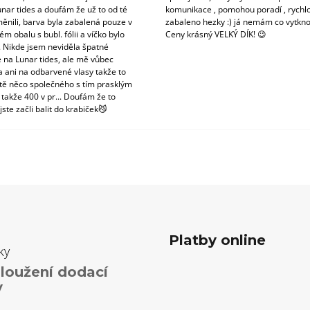
unar tides a doufám že už to od té
komunikace , pomohou poradí , rychlo
ěnili, barva byla zabalená pouze v
zabaleno hezky :) já nemám co vytkno
m obalu s bubl. fólii a víčko bylo
Ceny krásný VELKÝ DÍK! 😉
. Nikde jsem neviděla špatné
 na Lunar tides, ale mě vůbec
a ani na odbarvené vlasy takže to
tě něco společného s tím prasklým
 takže 400 v pr... Doufám že to
jste začli balit do krabiček😼
Platby online
ky
loužení dodací
y