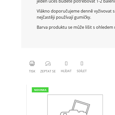
jeden účes budete potřebovat 1-2 balení
Vlákno doporučujeme denně vyživovat spe
nejčastěji používají gumičky.
Barva produktu se může lišit s ohledem n
HLÍDAT
SDÍLET
TISK
ZEPTAT SE
NOVINKA