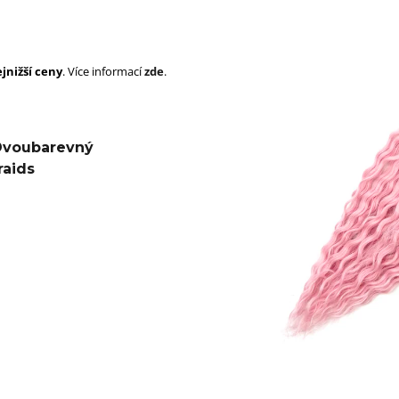
SUPERBRAID
105 Kč
Původně:
149 Kč
99 Kč
Původně:
149 K
jnižší ceny
. Více informací
zde
.
 Dvoubarevný
raids