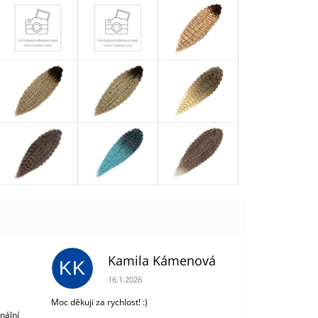
Kamila Kámenová
KK
 z 5 hvězdiček.
Hodnocení obchodu je 5 z 5 hvězdiček.
16.1.2026
Moc děkuji za rychlost! :)
nální