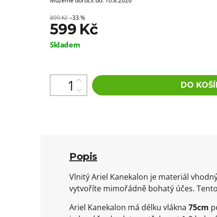
Můžeme doručit do:
10.8.2026
899 Kč
–33 %
599 Kč
Měrná
Skladem
cena:
DO KOŠÍ
Popis
Vlnitý Ariel Kanekalon je materiál vho
vytvoříte mimořádně bohatý účes. Tento
Ariel Kanekalon má délku vlákna
75cm
po