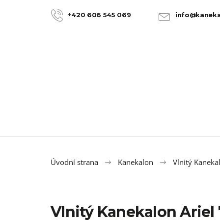
K
Přejít
na
o
+420 606 545 069
info@kaneka
ZPĚT
ZPĚT
obsah
DO
DO
š
OBCHODU
OBCHODU
í
k
Úvodní strana
Kanekalon
Vlnitý Kanekal
Vlnitý Kanekalon Arie
100% JUMBO BRAID KANEKALON 22