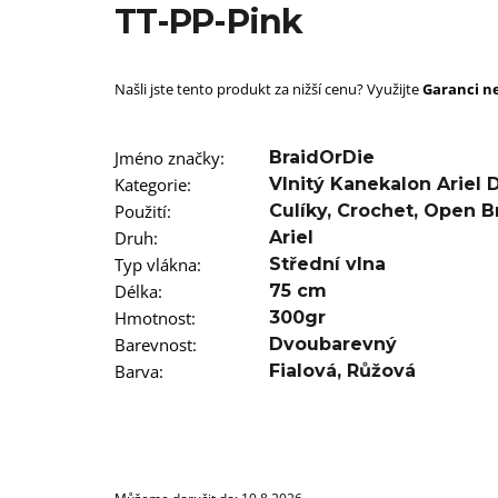
SUPERBRAID
TT-PP-Pink
99 Kč
Původně:
149 Kč
Našli jste tento produkt za nižší cenu? Využijte
Garanci ne
Jméno značky
:
BraidOrDie
Kategorie
:
Vlnitý Kanekalon Ariel
Použití
:
Culíky
,
Crochet
,
Open B
Druh
:
Ariel
Typ vlákna
:
Střední vlna
Délka
:
75 cm
Hmotnost
:
300gr
Barevnost
:
Dvoubarevný
Barva
:
Fialová
,
Růžová