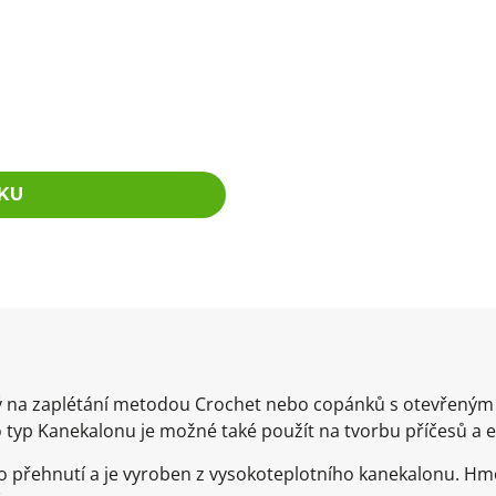
KU
dný na zaplétání metodou Crochet nebo copánků s otevřený
 typ Kanekalonu je možné také použít na tvorbu příčesů a 
 přehnutí a je vyroben z vysokoteplotního kanekalonu. Hm