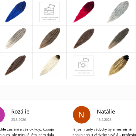
Rozálie
Natálie
N
Hodnocení obchodu je 3 z 5 hvězdiček.
Hodnocení obchodu je 5
23.3.2026
16.2.2026
chlé zaslání a vše ok když kupuju
Já jsem tady vždycky byla nesmírně
olours, ale minulé léto jsem dala
spokojená :) vždycky skvělá .. profesio