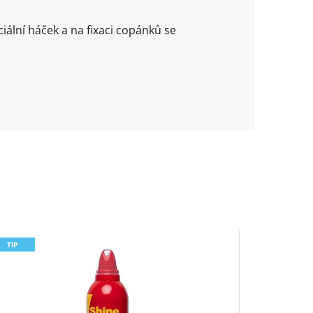
ální háček a na fixaci copánků se
TIP