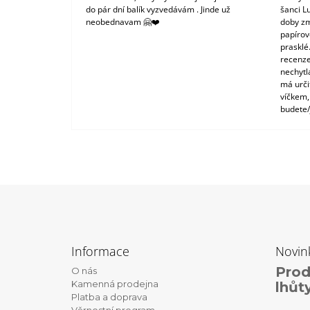
do pár dní balík vyzvedávám . Jinde už
šanci L
neobednavam 🤗❤️
doby zm
papírové
prasklé
recenze
nechytl
má urči
víčkem,
budete/
Z
á
Informace
Novin
p
Prod
O nás
a
Kamenná prodejna
lhůt
t
Platba a doprava