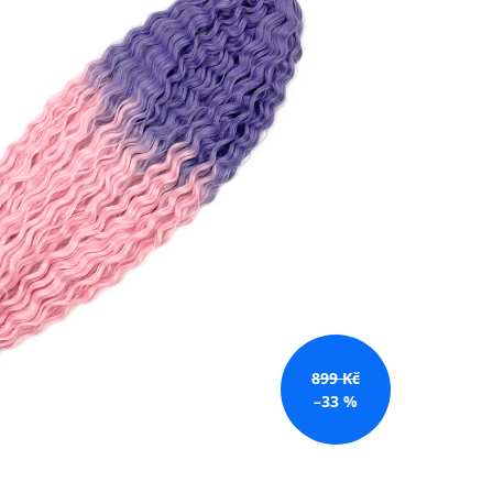
č
899 Kč
–33 %