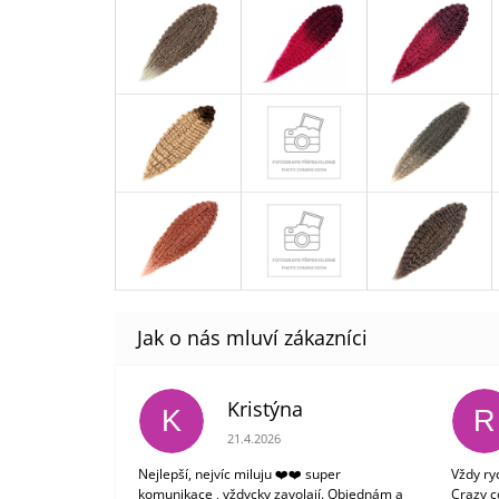
Kristýna
K
R
Hodnocení obchodu je 5 z 5 hvězdiček.
21.4.2026
Nejlepší, nejvíc miluju ❤️❤️ super
Vždy ry
komunikace , vždycky zavolají. Objednám a
Crazy c