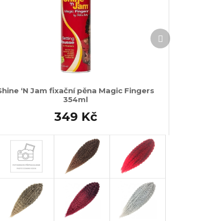
Další
produkt
Shine ‘N Jam fixační pěna Magic Fingers
354ml
349 Kč