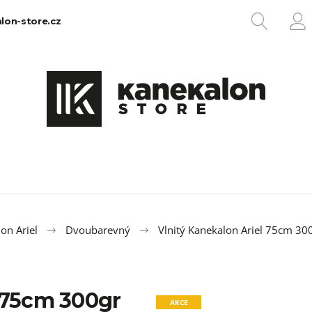
HLEDA
lon-store.cz
P
Co potřebujete najít?
HLEDAT
Doporučujeme
on Ariel
Dvoubarevný
Vlnitý Kanekalon Ariel 75cm 30
l 75cm 300gr
100% EZ KANEKALON 1
100% JUMBO BR
AKCE