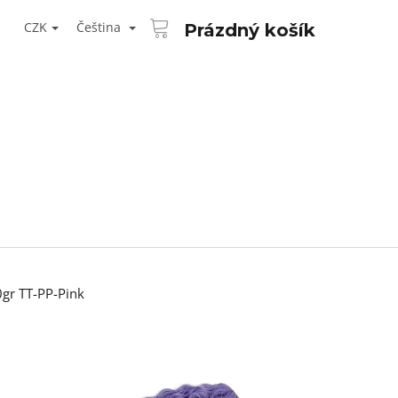
NÁKUPNÍ
T
KOŠÍK
CZK
Čeština
Prázdný košík
ŘIHLÁŠENÍ
0gr TT-PP-Pink
Následující
AID KANEKALON 1