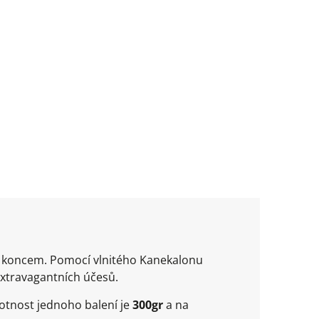
m koncem. Pomocí vlnitého Kanekalonu
extravagantních účesů.
otnost jednoho balení je
300gr
a na