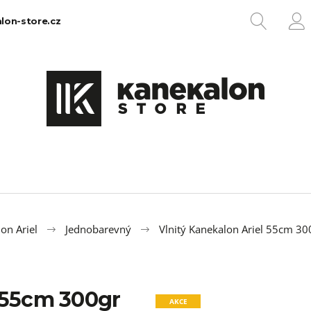
HLEDA
lon-store.cz
P
Co potřebujete najít?
HLEDAT
Doporučujeme
on Ariel
Jednobarevný
Vlnitý Kanekalon Ariel 55cm 3
l 55cm 300gr
100% EZ KANEKALON 1
100% JUMBO BR
AKCE