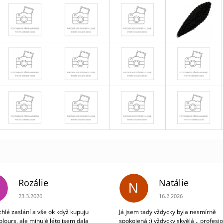
Rozálie
Natálie
N
Hodnocení obchodu je 3 z 5 hvězdiček.
Hodnocení obchodu je 5
23.3.2026
16.2.2026
chlé zaslání a vše ok když kupuju
Já jsem tady vždycky byla nesmírně
olours, ale minulé léto jsem dala
spokojená :) vždycky skvělá .. profesio