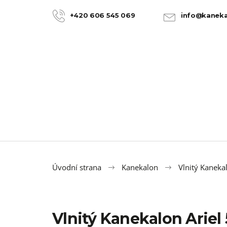
K
Přejít
na
o
+420 606 545 069
info@kaneka
ZPĚT
ZPĚT
obsah
DO
DO
š
OBCHODU
OBCHODU
í
k
Úvodní strana
Kanekalon
Vlnitý Kanekal
Vlnitý Kanekalon Arie
100% JUMBO BRAID KANEKALON 22