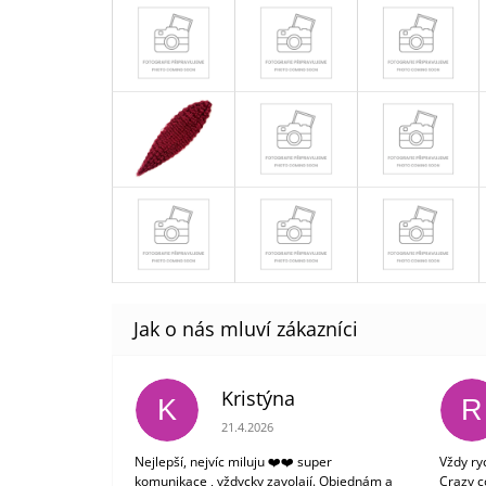
Kristýna
K
R
Hodnocení obchodu je 5 z 5 hvězdiček.
21.4.2026
Nejlepší, nejvíc miluju ❤️❤️ super
Vždy ry
komunikace , vždycky zavolají. Objednám a
Crazy c