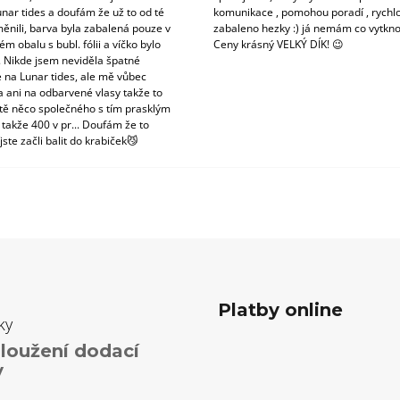
unar tides a doufám že už to od té
komunikace , pomohou poradí , rychlo
ěnili, barva byla zabalená pouze v
zabaleno hezky :) já nemám co vytkno
m obalu s bubl. fólii a víčko bylo
Ceny krásný VELKÝ DÍK! 😉
. Nikde jsem neviděla špatné
 na Lunar tides, ale mě vůbec
a ani na odbarvené vlasy takže to
tě něco společného s tím prasklým
 takže 400 v pr... Doufám že to
jste začli balit do krabiček😼
Platby online
ky
loužení dodací
y