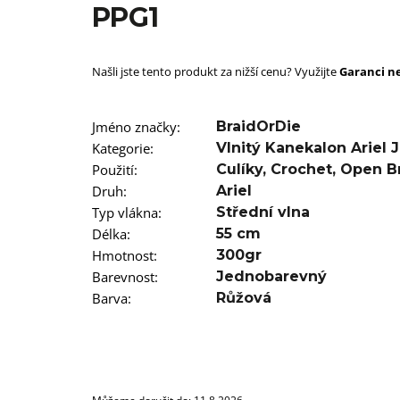
SUPERBRAID
PPG1
99 Kč
Původně:
149 Kč
Našli jste tento produkt za nižší cenu? Využijte
Garanci ne
Jméno značky
:
BraidOrDie
Kategorie
:
Vlnitý Kanekalon Ariel
Použití
:
Culíky
,
Crochet
,
Open B
Druh
:
Ariel
Typ vlákna
:
Střední vlna
Délka
:
55 cm
Hmotnost
:
300gr
Barevnost
:
Jednobarevný
Barva
:
Růžová