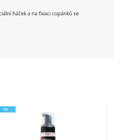
ální háček a na fixaci copánků se
TIP