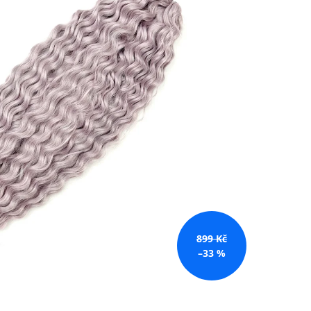
č
899 Kč
–33 %