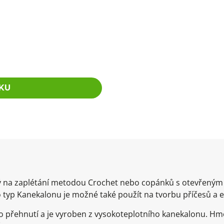
KU
dný na zaplétání metodou Crochet nebo copánků s otevřený
 typ Kanekalonu je možné také použít na tvorbu příčesů a 
 přehnutí a je vyroben z vysokoteplotního kanekalonu. Hm