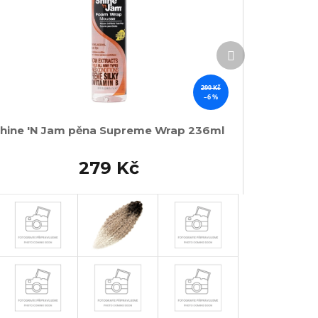
Další
produkt
299 Kč
–6 %
hine 'N Jam pěna Supreme Wrap 236ml
279 Kč