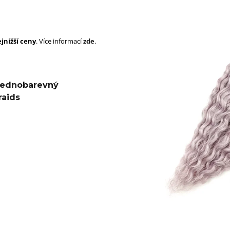
SUPERBRAID
105 Kč
Původně:
149 Kč
99 Kč
Původně:
149 K
jnižší ceny
. Více informací
zde
.
 Jednobarevný
raids