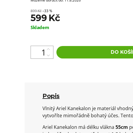
Můžeme doručit do:
11.8.2026
899 Kč
–33 %
599 Kč
Měrná
Skladem
cena:
DO KOŠÍ
Popis
Vlnitý Ariel Kanekalon je materiál vho
vytvoříte mimořádně bohatý účes. Tento
Ariel Kanekalon má délku vlákna
55cm
po