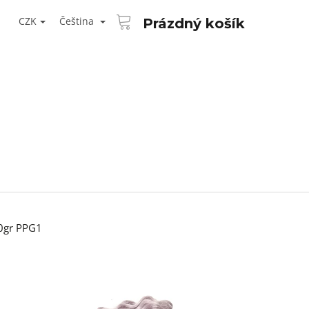
NÁKUPNÍ
T
KOŠÍK
CZK
Čeština
Prázdný košík
ŘIHLÁŠENÍ
00gr PPG1
Následující
AID KANEKALON 1