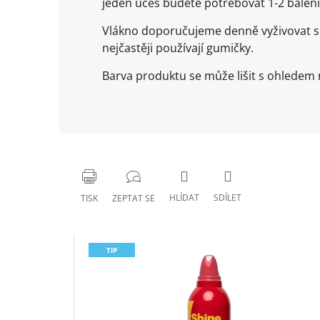
jeden účes budete potřebovat 1-2 balení
Vlákno doporučujeme denně vyživovat spe
nejčastěji používají gumičky.
Barva produktu se může lišit s ohledem n
HLÍDAT
SDÍLET
TISK
ZEPTAT SE
TIP