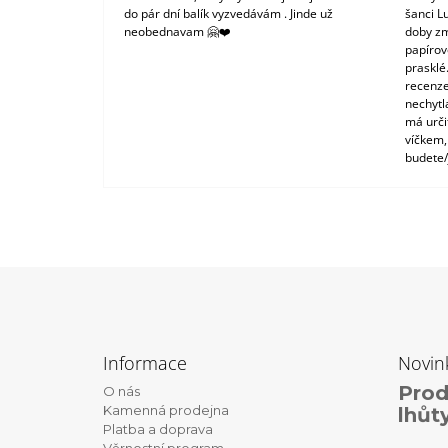
do pár dní balík vyzvedávám . Jinde už
šanci L
neobednavam 🤗❤️
doby zm
papírové
prasklé
recenze
nechytl
má urči
víčkem,
budete/
Z
á
Informace
Novin
p
Prod
O nás
a
Kamenná prodejna
lhůt
t
Platba a doprava