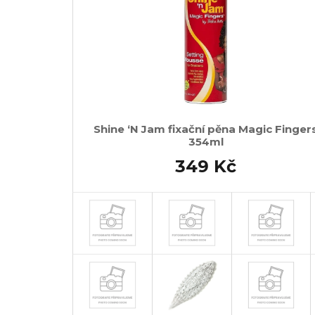
Shine ‘N Jam fixační pěna Magic Finger
354ml
349 Kč