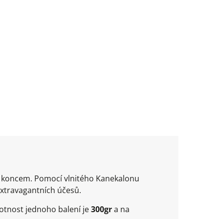
m koncem. Pomocí vlnitého Kanekalonu
extravagantních účesů.
otnost jednoho balení je
300gr
a na