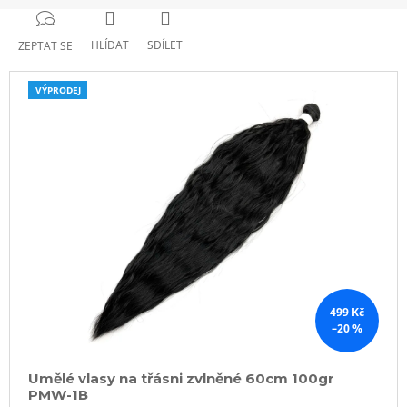
HLÍDAT
SDÍLET
ZEPTAT SE
VÝPRODEJ
499 Kč
–20 %
Umělé vlasy na třásni zvlněné 60cm 100gr
PMW-1B