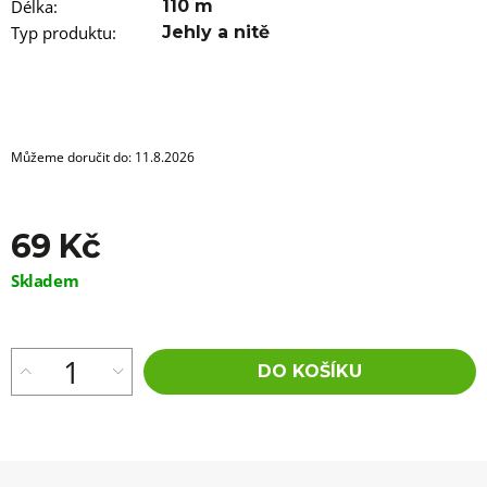
u
Délka
:
110 m
j
Typ produktu
:
Jehly a nitě
e
m
e
100%
JUMBO
Můžeme doručit do:
11.8.2026
BRAID
KANEKALON
22
SUPERBRAID
69 Kč
99
Kč
Měrná
Skladem
Původně:
cena:
149
Kč
DO KOŠÍKU