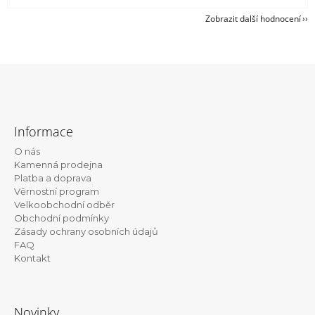
Zobrazit další hodnocení
Z
á
Informace
p
O nás
a
Kamenná prodejna
t
Platba a doprava
Věrnostní program
í
Velkoobchodní odběr
Obchodní podmínky
Zásady ochrany osobních údajů
FAQ
Kontakt
Novinky