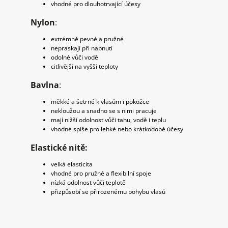
vhodné pro dlouhotrvající účesy
Nylon
:
extrémně pevné a pružné
nepraskají při napnutí
odolné vůči vodě
citlivější na vyšší teploty
Bavlna
:
měkké a šetrné k vlasům i pokožce
nekloužou a snadno se s nimi pracuje
mají nižší odolnost vůči tahu, vodě i teplu
vhodné spíše pro lehké nebo krátkodobé účesy
Elastické nitě:
velká elasticita
vhodné pro pružné a flexibilní spoje
nízká odolnost vůči teplotě
přizpůsobí se přirozenému pohybu vlasů