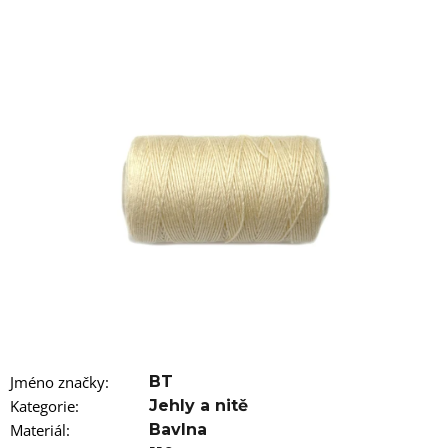
a
j
í
t
?
HLEDAT
D
o
p
o
Jméno značky
:
BT
r
Kategorie
:
Jehly a nitě
u
č
Materiál
:
Bavlna