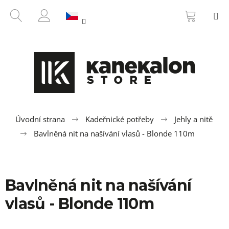
K
Přejít
NÁKUP
HLEDAT
M
na
KOŠÍK
o
ZPĚT
ZPĚT
obsah
PŘIHLÁŠENÍ
š
í
C
k
o
p
o
t
ř
Úvodní strana
Kadeřnické potřeby
Jehly a nitě
e
Bavlněná nit na našívání vlasů - Blonde 110m
b
u
j
Bavlněná nit na našívání
e
t
vlasů - Blonde 110m
e
n