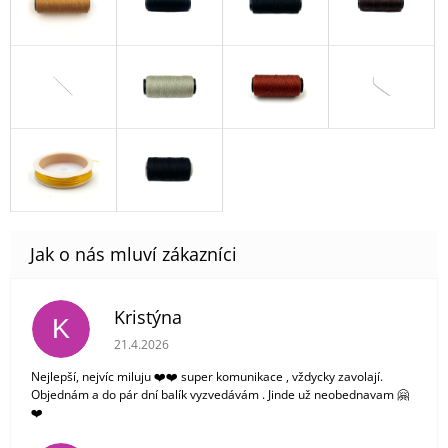
Kristýna
K
Hodnocení obchodu je 5 z 5 hvězdiček.
21.4.2026
Nejlepší, nejvíc miluju ❤️❤️ super komunikace , vždycky zavolají.
Objednám a do pár dní balík vyzvedávám . Jinde už neobednavam 🤗
❤️