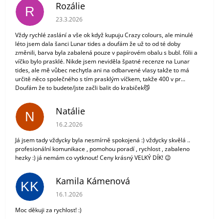
Rozálie
R
Hodnocení obchodu je 3 z 5 hvězdiček.
23.3.2026
Vždy rychlé zaslání a vše ok když kupuju Crazy colours, ale minulé
léto jsem dala šanci Lunar tides a doufám že už to od té doby
změnili, barva byla zabalená pouze v papírovém obalu s bubl. fólii a
víčko bylo prasklé. Nikde jsem neviděla špatné recenze na Lunar
tides, ale mě vůbec nechytla ani na odbarvené vlasy takže to má
určitě něco společného s tím prasklým víčkem, takže 400 v pr...
Doufám že to budete/jste začli balit do krabiček😼
Natálie
N
Hodnocení obchodu je 5 z 5 hvězdiček.
16.2.2026
Já jsem tady vždycky byla nesmírně spokojená :) vždycky skvělá ..
profesionální komunikace , pomohou poradí , rychlost , zabaleno
hezky :) já nemám co vytknout! Ceny krásný VELKÝ DÍK! 😉
Kamila Kámenová
KK
Hodnocení obchodu je 5 z 5 hvězdiček.
16.1.2026
Moc děkuji za rychlost! :)