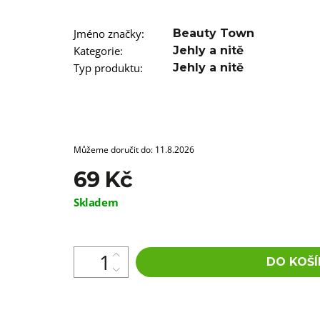
SUPERBRAID
99 Kč
Původně:
149 Kč
Jméno značky
:
Beauty Town
Kategorie
:
Jehly a nitě
Typ produktu
:
Jehly a nitě
Můžeme doručit do:
11.8.2026
69 Kč
Měrná
Skladem
cena:
DO KOŠÍ