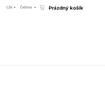
NÁKUPNÍ
T
KOŠÍK
CZK
Čeština
Prázdný košík
ŘIHLÁŠENÍ
Následující
AID KANEKALON 1