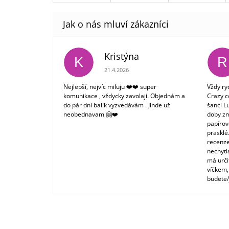
Kristýna
K
R
Hodnocení obchodu je 5 z 5 hvězdiček.
21.4.2026
Nejlepší, nejvíc miluju ❤️❤️ super
Vždy ry
komunikace , vždycky zavolají. Objednám a
Crazy c
do pár dní balík vyzvedávám . Jinde už
šanci L
neobednavam 🤗❤️
doby zm
papírové
prasklé
recenze
nechytl
má urči
víčkem,
budete/