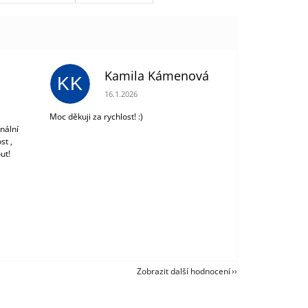
Kamila Kámenová
KK
 z 5 hvězdiček.
Hodnocení obchodu je 5 z 5 hvězdiček.
16.1.2026
Moc děkuji za rychlost! :)
nální
st ,
ut!
Zobrazit další hodnocení