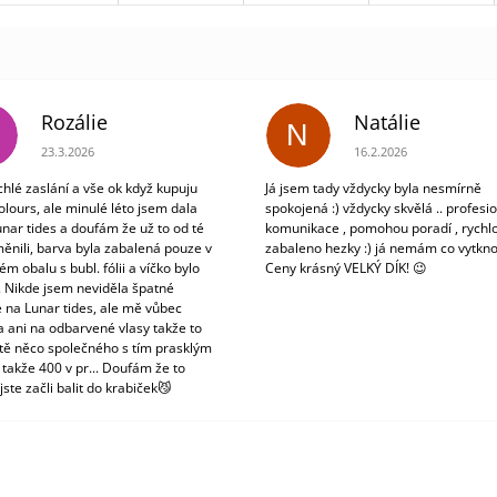
Rozálie
Natálie
N
Hodnocení obchodu je 3 z 5 hvězdiček.
Hodnocení obchodu je 5
23.3.2026
16.2.2026
chlé zaslání a vše ok když kupuju
Já jsem tady vždycky byla nesmírně
olours, ale minulé léto jsem dala
spokojená :) vždycky skvělá .. profesio
unar tides a doufám že už to od té
komunikace , pomohou poradí , rychlo
ěnili, barva byla zabalená pouze v
zabaleno hezky :) já nemám co vytkno
m obalu s bubl. fólii a víčko bylo
Ceny krásný VELKÝ DÍK! 😉
. Nikde jsem neviděla špatné
 na Lunar tides, ale mě vůbec
a ani na odbarvené vlasy takže to
tě něco společného s tím prasklým
 takže 400 v pr... Doufám že to
jste začli balit do krabiček😼