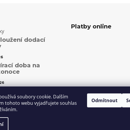
Platby online
ky
loužení dodací
y
26
írací doba na
konoce
26
ční otevírací doba
používá soubory cookie. Dalším
Odmítnout
S
5
m tohoto webu vyjadřujete souhlas
užíváním.
ní
it nastavení cookies