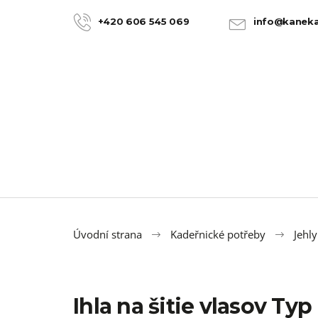
K
Přejít
na
o
+420 606 545 069
info@kaneka
ZPĚT
ZPĚT
obsah
DO
DO
š
OBCHODU
OBCHODU
í
k
Úvodní strana
Kadeřnické potřeby
Jehly
Ihla na šitie vlasov Ty
100% JUMBO BRAID KANEKALON 22