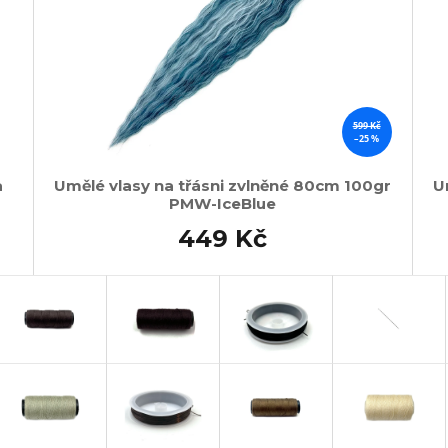
599 Kč
–25 %
a
Umělé vlasy na třásni zvlněné 80cm 100gr
U
PMW-IceBlue
449 Kč