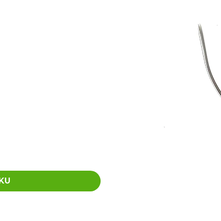
SUPERBRAID
105 Kč
Původně:
149 Kč
99 Kč
Původně:
149 K
KU