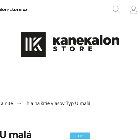
HLEDA
lon-store.cz
P
Co potřebujete najít?
HLEDAT
Doporučujeme
 a nitě
Ihla na šitie vlasov Typ U malá
p U malá
100% EZ KANEKALON 1
100% JUMBO BR
TIP