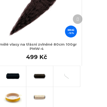
Další
produkt
599 Kč
–16 %
mělé vlasy na třásni zvlněné 80cm 100gr
PMW-4
499 Kč