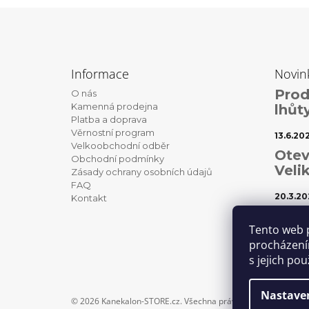
Z
á
Informace
Novin
p
Prod
O nás
a
Kamenná prodejna
lhůt
t
Platba a doprava
Věrnostní program
í
13.6.20
Velkoobchodní odběr
Otev
Obchodní podmínky
Veli
Zásady ochrany osobních údajů
FAQ
20.3.20
Kontakt
Váno
Tento web 
1.12.202
procházení
s jejich po
Nastave
© 2026 Kanekalon-STORE.cz. Všechna práva vyhrazena.
Uprav