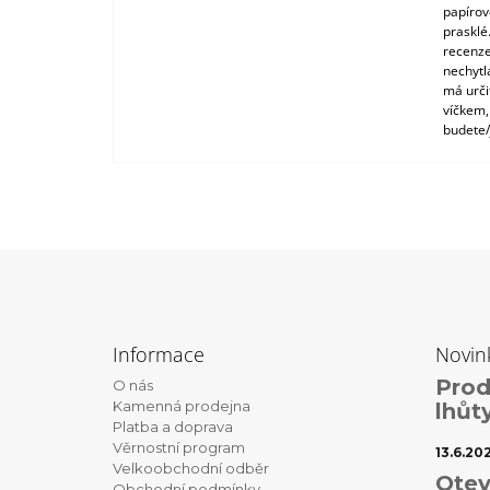
papírové
prasklé
recenze
nechytl
má urči
víčkem,
budete/
Z
á
Informace
Novin
p
Prod
O nás
a
Kamenná prodejna
lhůt
t
Platba a doprava
Věrnostní program
í
13.6.20
Velkoobchodní odběr
Otev
Obchodní podmínky