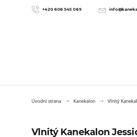
K
Přejít
na
o
+420 606 545 069
info@kaneka
ZPĚT
ZPĚT
obsah
DO
DO
š
OBCHODU
OBCHODU
í
k
Úvodní strana
Kanekalon
Vlnitý Kanekal
Vlnitý Kanekalon Jess
100% JUMBO BRAID KANEKALON 22