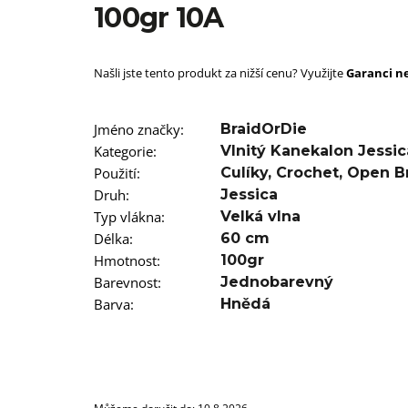
SUPERBRAID
100gr 10A
99 Kč
Původně:
149 Kč
Našli jste tento produkt za nižší cenu? Využijte
Garanci ne
Jméno značky
:
BraidOrDie
Kategorie
:
Vlnitý Kanekalon Jessic
Použití
:
Culíky
,
Crochet
,
Open B
Druh
:
Jessica
Typ vlákna
:
Velká vlna
Délka
:
60 cm
Hmotnost
:
100gr
Barevnost
:
Jednobarevný
Barva
:
Hnědá