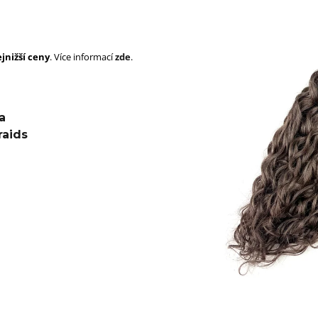
SUPERBRAID
105 Kč
Původně:
149 Kč
99 Kč
Původně:
149 K
jnižší ceny
. Více informací
zde
.
a
raids