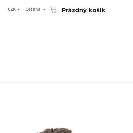
NÁKUPNÍ
T
KOŠÍK
CZK
Čeština
Prázdný košík
ŘIHLÁŠENÍ
Následující
AID KANEKALON 1