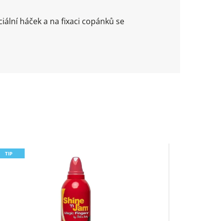
ální háček a na fixaci copánků se
TIP