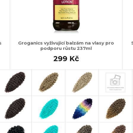
s
Groganics vyživující balzám na vlasy pro
podporu růstu 237ml
299 Kč