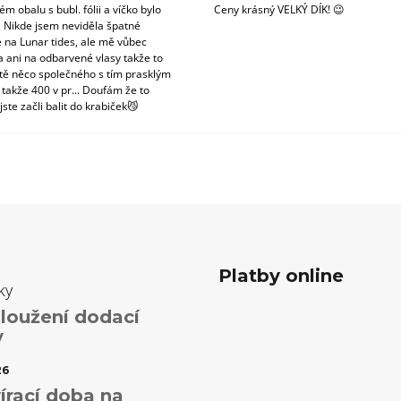
m obalu s bubl. fólii a víčko bylo
Ceny krásný VELKÝ DÍK! 😉
. Nikde jsem neviděla špatné
 na Lunar tides, ale mě vůbec
a ani na odbarvené vlasy takže to
tě něco společného s tím prasklým
 takže 400 v pr... Doufám že to
jste začli balit do krabiček😼
Platby online
ky
loužení dodací
y
26
írací doba na