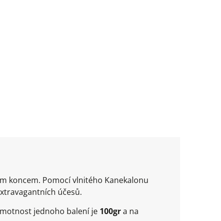
ným koncem. Pomocí vlnitého Kanekalonu
extravagantních účesů.
Hmotnost jednoho balení je
100gr
a na