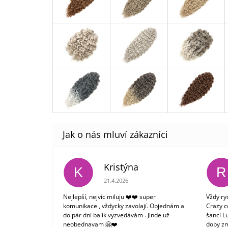
Kristýna
K
R
Hodnocení obchodu je 5 z 5 hvězdiček.
21.4.2026
Nejlepší, nejvíc miluju ❤️❤️ super
Vždy ry
komunikace , vždycky zavolají. Objednám a
Crazy c
do pár dní balík vyzvedávám . Jinde už
šanci L
neobednavam 🤗❤️
doby zm