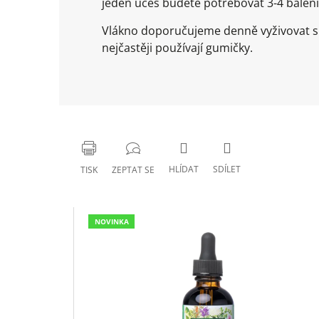
jeden účes budete potřebovat 3-4 balení
Vlákno doporučujeme denně vyživovat spe
nejčastěji používají gumičky.
HLÍDAT
SDÍLET
TISK
ZEPTAT SE
NOVINKA