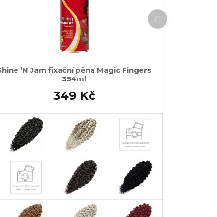
Další
produkt
Shine ‘N Jam fixační pěna Magic Fingers
354ml
349 Kč