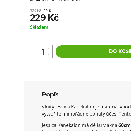
Můžeme doručit do:
10.8.2026
329 Kč
–30 %
229 Kč
Měrná
Skladem
cena:
DO KOŠÍ
Popis
Vlnitý Jessica Kanekalon je materiál v
vytvoříte mimořádně bohatý účes. Tento
Jessica Kanekalon má délku vlákna
60cm