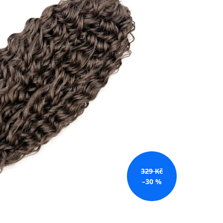
č
329 Kč
–30 %