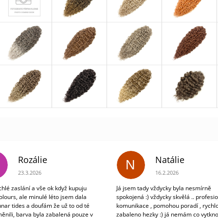
Rozálie
Natálie
N
Hodnocení obchodu je 3 z 5 hvězdiček.
Hodnocení obchodu je 5
23.3.2026
16.2.2026
chlé zaslání a vše ok když kupuju
Já jsem tady vždycky byla nesmírně
olours, ale minulé léto jsem dala
spokojená :) vždycky skvělá .. profesio
unar tides a doufám že už to od té
komunikace , pomohou poradí , rychlo
ěnili, barva byla zabalená pouze v
zabaleno hezky :) já nemám co vytkno