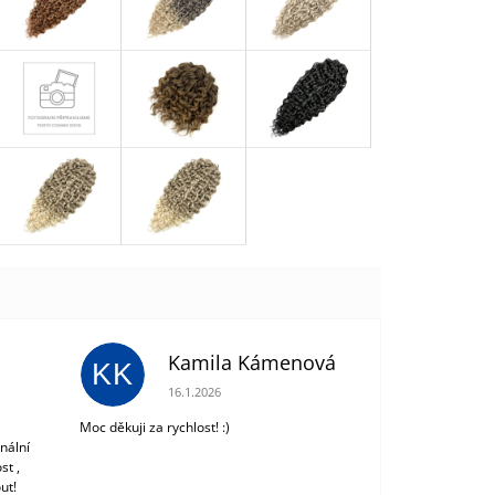
Kamila Kámenová
KK
 z 5 hvězdiček.
Hodnocení obchodu je 5 z 5 hvězdiček.
16.1.2026
Moc děkuji za rychlost! :)
nální
st ,
ut!