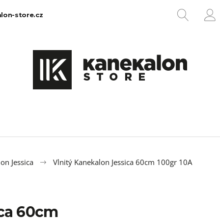
HLEDA
lon-store.cz
P
Co potřebujete najít?
HLEDAT
Doporučujeme
on Jessica
Vlnitý Kanekalon Jessica 60cm 100gr 10A
ica 60cm
100% EZ KANEKALON 1
100% JUMBO BR