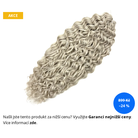
a
j
AKCE
í
t
?
HLEDAT
D
899 Kč
o
–24 %
p
o
Našli jste tento produkt za nižší cenu? Využijte
Garanci nejnižší ceny
.
r
Více informací
zde
.
u
č