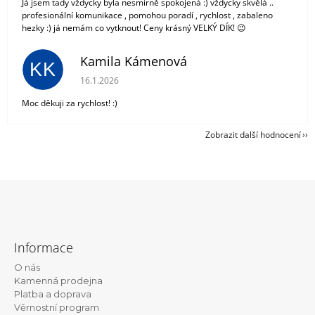
Já jsem tady vždycky byla nesmírně spokojená :) vždycky skvělá ..
profesionální komunikace , pomohou poradí , rychlost , zabaleno
hezky :) já nemám co vytknout! Ceny krásný VELKÝ DÍK! 😉
Kamila Kámenová
KK
Hodnocení obchodu je 5 z 5 hvězdiček.
16.1.2026
Moc děkuji za rychlost! :)
Zobrazit další hodnocení
Z
á
Informace
p
O nás
a
Kamenná prodejna
t
Platba a doprava
Věrnostní program
í