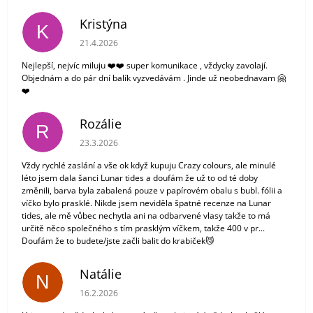
Kristýna
K
Hodnocení obchodu je 5 z 5 hvězdiček.
21.4.2026
Nejlepší, nejvíc miluju ❤️❤️ super komunikace , vždycky zavolají.
Objednám a do pár dní balík vyzvedávám . Jinde už neobednavam 🤗
❤️
Rozálie
R
Hodnocení obchodu je 3 z 5 hvězdiček.
23.3.2026
Vždy rychlé zaslání a vše ok když kupuju Crazy colours, ale minulé
léto jsem dala šanci Lunar tides a doufám že už to od té doby
změnili, barva byla zabalená pouze v papírovém obalu s bubl. fólii a
víčko bylo prasklé. Nikde jsem neviděla špatné recenze na Lunar
tides, ale mě vůbec nechytla ani na odbarvené vlasy takže to má
určitě něco společného s tím prasklým víčkem, takže 400 v pr...
Doufám že to budete/jste začli balit do krabiček😼
Natálie
N
Hodnocení obchodu je 5 z 5 hvězdiček.
16.2.2026