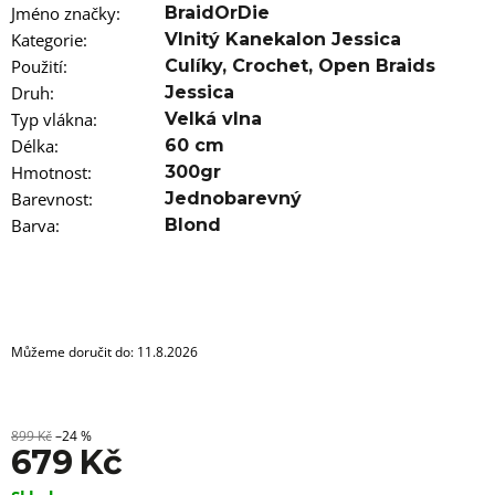
u
Jméno značky
:
BraidOrDie
j
Kategorie
e
:
Vlnitý Kanekalon Jessica
m
Použití
:
Culíky
,
Crochet
,
Open Braids
e
Druh
:
Jessica
Typ vlákna
:
Velká vlna
100%
Délka
:
60 cm
EZ
KANEKALON
Hmotnost
:
300gr
1
Barevnost
:
Jednobarevný
105
Barva
:
Blond
Kč
Původně:
149
Kč
Můžeme doručit do:
11.8.2026
899 Kč
–24 %
679 Kč
Měrná