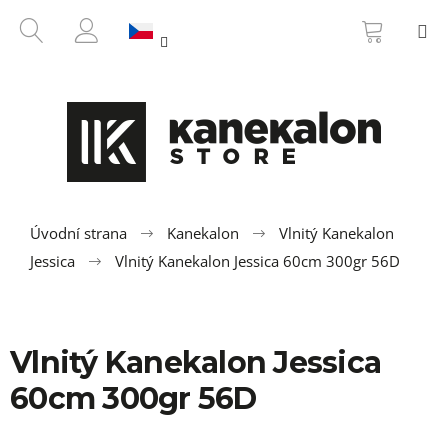
K
Přejít
NÁKUP
HLEDAT
M
na
KOŠÍK
o
ZPĚT
ZPĚT
obsah
PŘIHLÁŠENÍ
š
í
C
k
o
p
o
t
ř
Úvodní strana
Kanekalon
Vlnitý Kanekalon
e
Jessica
Vlnitý Kanekalon Jessica 60cm 300gr 56D
b
u
j
Vlnitý Kanekalon Jessica
e
t
60cm 300gr 56D
e
n