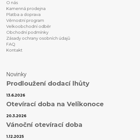
v
O nás
a
k
Kamenná prodejna
t
y
Platba a doprava
v
Věrnostní program
í
ý
Velkoobchodní odběr
p
Obchodní podmínky
i
Zásady ochrany osobních údajů
s
FAQ
u
Kontakt
Novinky
Prodloužení dodací lhůty
13.6.2026
Otevírací doba na Velikonoce
20.3.2026
Vánoční otevírací doba
1.12.2025