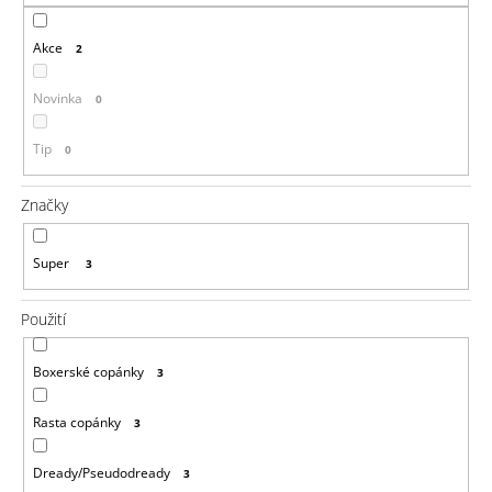
a
Akce
j
2
í
Novinka
0
t
?
Tip
0
Značky
HLEDAT
Super
3
Použití
D
o
Boxerské copánky
3
p
o
Rasta copánky
3
r
u
č
Dready/Pseudodready
3