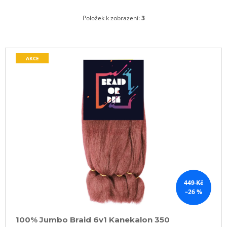
Položek k zobrazení:
3
V
AKCE
ý
p
i
s
p
r
o
d
u
k
449 Kč
–26 %
t
ů
100% Jumbo Braid 6v1 Kanekalon 350