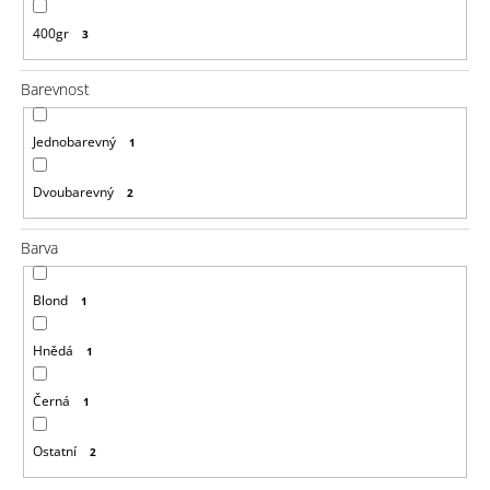
400gr
3
Barevnost
Jednobarevný
1
Dvoubarevný
2
Barva
Blond
1
Hnědá
1
Černá
1
Ostatní
2