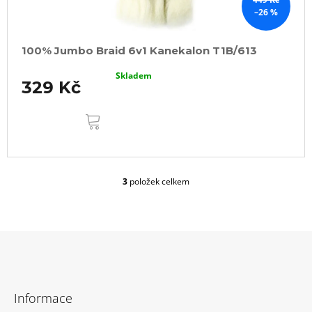
–26 %
100% Jumbo Braid 6v1 Kanekalon T1B/613
Skladem
329 Kč
DO
KOŠÍKU
3
položek celkem
O
v
l
á
d
a
c
Z
í
á
p
Informace
r
p