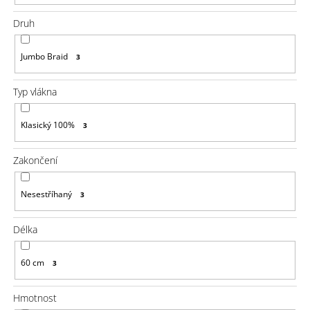
u
j
Druh
e
m
e
Jumbo Braid
3
100%
Typ vlákna
JUMBO
BRAID
KANEKALON
Klasický 100%
3
60
SUPERBRAID
99
Zakončení
Kč
Původně:
Nesestříhaný
149
3
Kč
Délka
60 cm
3
Hmotnost